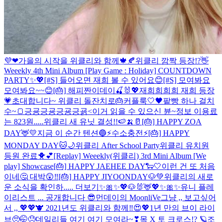
💜❤
가을의 시작을 위클리와 함께🍁🍂
위클리 깜짝 등장!?👋
Weeekly 4th Mini Album [Play Game : Holiday] COUNTDOWN
PARTY✨💖
[#S] 들어오면 재희 볼 수 있어요😊
[#S] 모여봐요
모여봐요~~😊
[🎂] 해피짠이데이🍒🐰💖
재희희희희 재희 등장
💗
초대합니다~ 위클리 돌잔치로🎂
커플룩🤍🖤
팥빵 하나 걸치
수~🍞
긍굥긍굥긍굥긍굙<이거 읽을 수 있으신 뷴~
정보 이용료
는 823원.....
위클리 새 유닛 결성!!🍉🍌🥛
[🎂] HAPPY ZOA
DAY🦌💛
지금 이 순간 텐션🔵
⚡️수소충전⚡️
[🎂] HAPPY
MONDAY DAY🐱🌙
위클리 After School Party
위클리 유치원
등원 완료🐥💕
[Replay] Weeekly(위클리) 3rd Mini Album [We
play] Showcase
[🎂] HAPPY JAEHEE DAY🐑🤍
이런 건 또 처음
이네🤔 대박😲‼️
[🎂] HAPPY JIYOONDAY🐶💚
위클리의 새로
운 소식을 확인하..... 더보기
✨🎀✨💖🐶🐰🦌💖✨🎀✨
유니 플레
이리스트 ... 공개합니다 😎
먼데이의 MoonliVe
그냥 ,, 보고싶어
서 ,, 💖💖
🐮 2021년도 위클리와 함께‼️😍💖
1년 만의 브이 라이
브🥺🤭😓
데일리들 여기 여기 모여라~❣
목 X 토 크로스!? 🪐
조