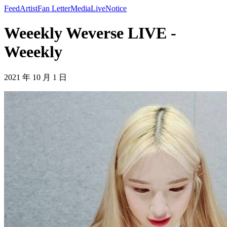
Feed
Artist
Fan Letter
Media
Live
Notice
Weeekly Weverse LIVE -
Weeekly
2021 年 10 月 1 日