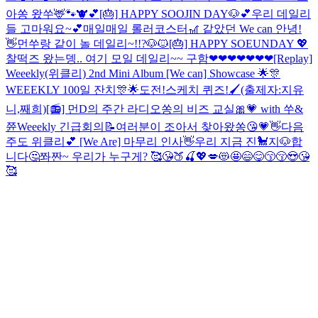
아쏭 왔쑤🦌🐾🐮💕
[🎂] HAPPY SOOJIN DAY🐶💕
우리 데일리
들 고마워요~💕
매일매일 롤러코스터🎢 같았던 We can 안녕!
👋
먼쑤랑 같이 놀 데일리~!!?🐶🐱
[🎂] HAPPY SOEUNDAY 💖
찰떡즈 왔는뎅.. 여기 모일 데일리~~ 구함❤❤❤❤❤❤❤
[Replay]
Weeekly(위클리) 2nd Mini Album [We can] Showcase
🌟🎊
WEEEKLY 100일 잔치🎊🌟
도전!스케치 퀴즈!🖌(출제자:지유
니,째희)
[📻] 먼D의 주간 라디오
쏭의 비즈 교실🎀💗 with 쑤&
쮼
Weeekly 긴급회의📝
여러분이 조아서 찾아왔쏭😘💗👋
다음
주도 위클리💕 [We Are] 마무리 인사👋
우리 지금 진🐩지🐶합
니다🤔
쫘짠~ 우리가 누구게? 🥰😘🍑🍒💖💋😻🤩😄😋😙😚😍😘
🥰