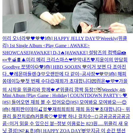
이리 오너라🤎🖤🤎🖤
[🎂] HAPPY JELLY DAY💛
Weeekly(위클
리) 1st Single Album <Play Game : AWAKE>
SHOWCASE
[#AWAKE] D-3🔥
[#AWAKE] 설탕즈의 컴백🤗🍩
🍬🍭🍯🍫
🎄미리 메리 크리스마스❤💚
막내즈💖
지윤이의 만담회
Goodbye 쪼댕이🐶💖
[🎂] HBD SOOJIN 💙
이거 보면 다 조아진
다..🖤
레몬마들렌🍋💛
오랜만에 다 같이~
공사장❤💙💛
[🎂] 해피
쏭데이🦭💙
첫 번째 수다😉
재희가 초대합니다💌컴온❤️
💜❤
가을
의 시작을 위클리와 함께🍁🍂
위클리 깜짝 등장!?👋
Weeekly 4th
Mini Album [Play Game : Holiday] COUNTDOWN PARTY✨💖
[#S] 들어오면 재희 볼 수 있어요😊
[#S] 모여봐요 모여봐요~~😊
[🎂] 해피짠이데이🍒🐰💖
재희희희희 재희 등장💗
초대합니다~ 위
클리 돌잔치로🎂
커플룩🤍🖤
팥빵 하나 걸치수~🍞
긍굥긍굥긍굥긍
굙<이거 읽을 수 있으신 뷴~
정보 이용료는 823원.....
위클리 새 유
닛 결성!!🍉🍌🥛
[🎂] HAPPY ZOA DAY🦌💛
지금 이 순간 텐션