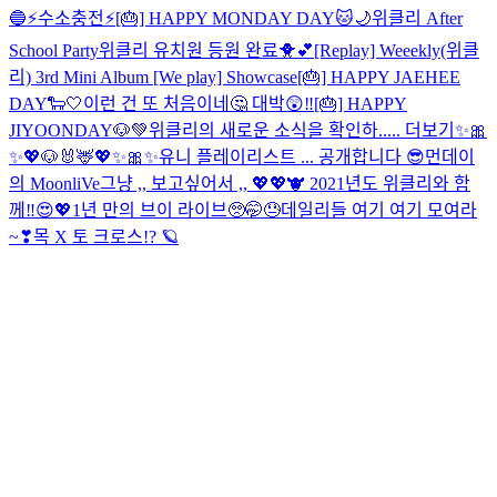
🔵
⚡️수소충전⚡️
[🎂] HAPPY MONDAY DAY🐱🌙
위클리 After
School Party
위클리 유치원 등원 완료🐥💕
[Replay] Weeekly(위클
리) 3rd Mini Album [We play] Showcase
[🎂] HAPPY JAEHEE
DAY🐑🤍
이런 건 또 처음이네🤔 대박😲‼️
[🎂] HAPPY
JIYOONDAY🐶💚
위클리의 새로운 소식을 확인하..... 더보기
✨🎀
✨💖🐶🐰🦌💖✨🎀✨
유니 플레이리스트 ... 공개합니다 😎
먼데이
의 MoonliVe
그냥 ,, 보고싶어서 ,, 💖💖
🐮 2021년도 위클리와 함
께‼️😍💖
1년 만의 브이 라이브🥺🤭😓
데일리들 여기 여기 모여라
~❣
목 X 토 크로스!? 🪐