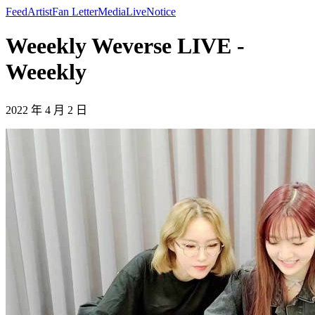
Feed
Artist
Fan Letter
Media
Live
Notice
Weeekly Weverse LIVE -
Weeekly
2022 年 4 月 2 日