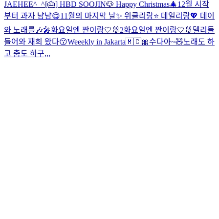
JAEHEE^_^
[🎂] HBD SOOJIN🐶
Happy Christmas🎄
12월 시작
부터 과자 냠냠😋
11월의 마지막 날✨ 위클리랑⭐️ 데일리랑💖
데이
와 노래를🎶🎤
화요일엔 짠이랑🤍🐰2
화요일엔 짠이랑🤍🐰
델리들
들어와 재희 왔다😗
Weeekly in Jakarta🇲🇨
🎀수다아~🧸
노래도 하
고 춤도 하구,,,