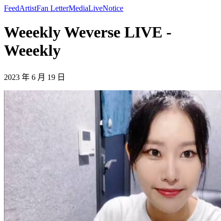
Feed
Artist
Fan Letter
Media
Live
Notice
Weeekly Weverse LIVE -
Weeekly
2023 年 6 月 19 日