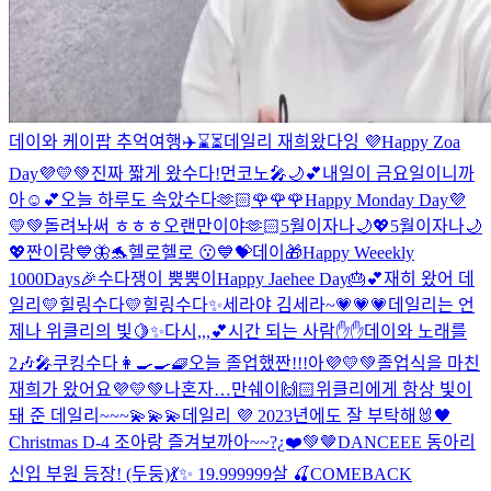
데이와 케이팝 추억여행✈️⌛️⏳
데일리 재희왔다잉 💜
Happy Zoa
Day💜💛💚
진짜 짧게 왔수다!
먼코노🎤🌙💕
내일이 금요일이니까
아☺️💕
오늘 하루도 속았수다🫶🏻
🌹🌹🌹
Happy Monday Day💜
💛💚
돌려놔써 ㅎㅎㅎ
오랜만이야🫶🏻
5월이자나🌙💖
5월이자나🌙
💖
짠이랑💙🦋🐬
헬로헬로 😗💙
💝데이🎁
Happy Weeekly
1000Days🎉
수다쟁이 뿡뿡이
Happy Jaehee Day🎂💕
재히 왔어 데
일리💛
힐링수다💛
힐링수다✨
세라야 김세라~
💗💗💗
데일리는 언
제나 위클리의 빛🍋✨
다시,,,💕
시간 되는 사람✋✋
데이와 노래를
2🎶🎤
쿠킹수다👩‍🍳🍳🧇
오늘 졸업했짠!!!아💜💛💚
졸업식을 마친
재희가 왔어요💜💛💚
나혼자…
만쉐이🙌🏻
위클리에게 항상 빛이
돼 준 데일리~~~💫💫💫
데일리 💜 2023년에도 잘 부탁해🐰🖤
Christmas D-4 조아랑 즐겨보까아~~?¿❤️💚🤎
DANCEEE 동아리
신입 부원 등장! (두둥)💃✨
19.999999살 🍒
COMEBACK