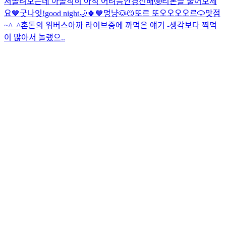
서올려보는데 아솔직히 아직 어려븜
안경선배🤓
리본을 풀어보세
요💙
굿나잇!
good night🌙🍀💙
멍냥🐶😽
또르 또오오오오르🐶
맛점
~^_^
혼돈의 위버스
아까 라이브중에 까먹은 얘기 -생각보다 찍먹
이 많아서 놀랬으..