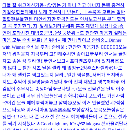
다들 잘 쉬고계신가용~!
맛있는 거 마니 먹고 에너지 듬뿍 충전하
기길💙
힙플페에서 노래 추천하나 받는다. 내 수록곡 모르는 일반
힙합팬분들한텐 미안하지만 한곡정도는 인서보고싶은 무대 할라
고 곡 추가한다. 자, 말해보거라
구해줘 홈즈 재밌게 보셨나요?
송
연어 포착사진 대방출
굳밤🌙💙🌙💙
위너도 편안한 마음과 설레는
마음 모두 준비 완료! 곧 위너시에 만나!
라이브 준비중..!
Dinner
with Winner 준비물 추가! 준비물 : 편안한 마음가짐 👍🏻💙👍🏻🤍
오늘
저녁 뭐먹을지 지금부터 고민해주시면 좋아요💙
우리 인서들 꿀잠
자고 좋은 꿈 꿔라앗!!💙
인서보고시프다
벤츠후니
더 있지롱😉
으
와 많다 ... 빨간 셔츠 날은 셀카 왜 없징ㅠ
2
청춘스타셀카😉
나도
내가 왜 셀카를 찍고있는지 몰라.. 일단 찍을뿐..
서버가 터져버릴
지도..
추억이 방울방울
즐거웠다 💙
아 진짜 재밌고 행복해따💙 어
김없이 주무시는 송생아님
💙
굿나잇 ~.<
오늘 선물같은 날씨 아주
굿이죠 근데 너무 둬워
오늘날씨 실화냐?
후니 포토카드 가질사람
~?
이건 오늘 헤헤💙
찍어놓고 깜빡😅
오잉 이거 안올렸었네?
점심
으로 타코와 퀘사디아
🙏🏼🙏🏼🙏🏼💙
상감자눈웃음
오늘점심은
냉면~!
그래도 내 폰 내가 젤 잘 쓰지 헤헤
멤버들이 내 폰으로 셀카
를 찍기 시작했다 ㅎ
Good night my ICz🌙💙
inkigayo
셀카올려달래