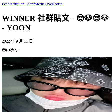
Feed
Artist
Fan Letter
Media
Live
Notice
WINNER 社群貼文 - 😎🐶😎🐶
- YOON
2022 年 9 月 11 日
😎🐶😎🐶