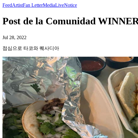
Feed
Artist
Fan Letter
Media
Live
Notice
Post de la Comunidad W
Jul 28, 2022
점심으로 타코와 퀘사디아