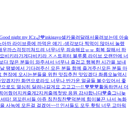
Good night my ICz🌙💙
inkigayo
셀카올려달래서올려보는데 아솔
스
아까 라이브중에 까먹은 얘기 -생각보다 찍먹이 많아서 놀랬
통새우까스
걱정끼쳐드려 너무너무 죄송해요ㅠㅠ 회복 잘해서 하
가요
비키라가게다비키라 ㅈㅅ
트위터 블루룸 라이브 오랜만에 너
각보다 많은 분들이 와주셔서 너무나 즐겁고 행복한 시간을 보내
날 땡볕에서 기다려주신 모든 분들 함께 즐겨주신모든 분들 마
요 현장에 오시는분들을 위한 맛집추천 맛있겠다 촤릅
오늘역시
좋았겠지만 화면으로라도 너무나 반가운 얼굴들 볼수있어서 좋
도 열심히 달려나갈게요 고고고~~!! 💙💙💙활동하면서 더
 찍어줬어
지켜줄게2
지켜줄께
첫방 응원 감샤합니댜💙
출그니
늦
셔따! 꾀꼬린서들 아쥬 칭찬칭찬💙
덕분에 힘이불끈 나서 녹화
을 사녹에 모든걸 걸겠어~~!! 인서들도 모두 홧팅 너무 고마워