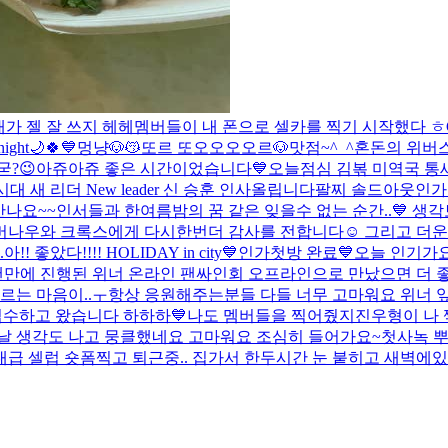
내가 젤 잘 쓰지 헤헤
멤버들이 내 폰으로 셀카를 찍기 시작했다 ㅎ
night🌙🍀💙
멍냥🐶😽
또르 또오오오오르🐶
맛점~^_^
혼돈의 위버
굳?😉
아쥬아쥬 좋은 시간이었습니다💙
오늘점심 김볶 미역국 
대 새 리더 New leader 신 승훈 인사올립니다
팔찌 솔드아웃인
만나요~~
인서들과 한여름밤의 꿈 같은 잊을수 없는 순간..💙 생
버나우와 크록스에게 다시한번더 감사를 전합니다☺️ 그리고 더운
.
아!! 좋았다!!!! HOLIDAY in city💙
인가첫방 완료💙
오늘 인기가
만에 진행된 위너 온라인 팬싸인회 오프라인으로 만났으면 더 
 마음이..ㅜ항상 응원해주는분들 다들 너무 고마워요 위너 앞으로
접수하고 왔습니다 하하하💙
나도 멤버들을 찍어줬지
진우형이 나
옛날 생각도 나고 뭉클했네요 고마워요 조심히 들어가요~
첫사녹 뿌
급 셀럽 숏폼찍고 퇴근중.. 집가서 한두시간 눈 붙히고 새벽에있