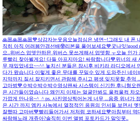
🙏🏼🙏🏼🙏🏼💙
상감자눈웃음
오늘점심은 냉면~!
그래도 내 폰 
직히 아직 어려븜
안경선배🤓
리본을 풀어보세요💙
굿나잇!
good 
으..
위버스 업뎃안하믄 위버스 못쓰게해서 업뎃함 ㅜ
오늘 인가 
루빨리 찾아뵐게요! 다들 아프지마요! 싸랑합니다💙
위너의 새 시
무 재밌었네요~~^^ 놓치신 분들은 잠시후 비키라 라디오에서 
다가 왔습니다 이렇게 좋은 무대를 꾸밀수 있게 도와주신 네이
지막까지 질서 잘지키면서 관람해 주시고 평생 잊지못할 추억 ..
고마벙💙수박수박수박수
영상팬싸 시스템이 신기한 후니형
오랜
은 시간들이였습니다 왜인지 이제는 얼굴만봐도 울컥울컥 차오르는
가깝게 만나유~^_^ ps. 사진영상찍어논게 너무 ...
음중 위너가 
은 시간 까지 엠카 사녹에서 열정적인 응원의 인서들 보면서 
잘했따 고마버💙
빨리들어가서 저처럼 코하세요💙
아침부터 역대
싸랑해
노래 개쥬아?
솔직히 이번 앨범 포토카드가 말잇못..