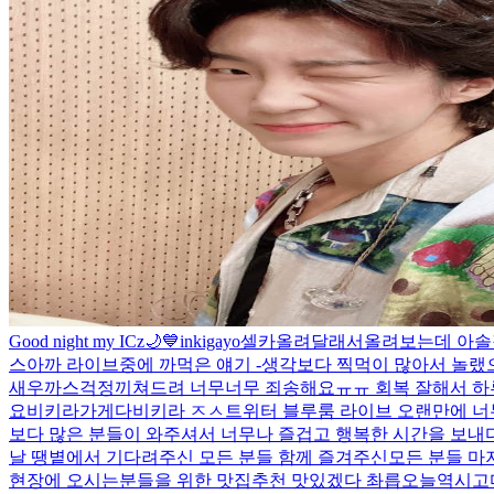
Good night my ICz🌙💙
inkigayo
셀카올려달래서올려보는데 아솔
스
아까 라이브중에 까먹은 얘기 -생각보다 찍먹이 많아서 놀랬으
새우까스
걱정끼쳐드려 너무너무 죄송해요ㅠㅠ 회복 잘해서 하루
요
비키라가게다비키라 ㅈㅅ
트위터 블루룸 라이브 오랜만에 너
보다 많은 분들이 와주셔서 너무나 즐겁고 행복한 시간을 보내
날 땡볕에서 기다려주신 모든 분들 함께 즐겨주신모든 분들 마지
현장에 오시는분들을 위한 맛집추천 맛있겠다 촤릅
오늘역시고