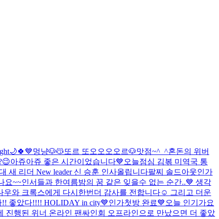
ight🌙🍀💙
멍냥🐶😽
또르 또오오오오르🐶
맛점~^_^
혼돈의 위버
😉
아쥬아쥬 좋은 시간이었습니다💙
오늘점심 김볶 미역국 통
 새 리더 New leader 신 승훈 인사올립니다
팔찌 솔드아웃인가
나요~~
인서들과 한여름밤의 꿈 같은 잊을수 없는 순간..💙 생각
나우와 크록스에게 다시한번더 감사를 전합니다☺️ 그리고 더운
!! 좋았다!!!! HOLIDAY in city💙
인가첫방 완료💙
오늘 인기가요
 진행된 위너 온라인 팬싸인회 오프라인으로 만났으면 더 좋았