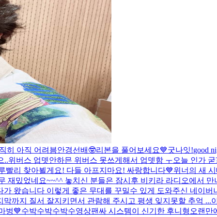
직히 아직 어려븜
안경선배🤓
리본을 풀어보세요💙
굿나잇!
good n
..
위버스 업뎃안하믄 위버스 못쓰게해서 업뎃함 ㅜ
오늘 인가 굳?
빨리 찾아뵐게요! 다들 아프지마요! 싸랑합니다💙
위너의 새 시대
무 재밌었네요~~^^ 놓치신 분들은 잠시후 비키라 라디오에서 만
다가 왔습니다 이렇게 좋은 무대를 꾸밀수 있게 도와주신 네이버
막까지 질서 잘지키면서 관람해 주시고 평생 잊지못할 추억 ...
아
마벙💙수박수박수박수
영상팬싸 시스템이 신기한 후니형
오랜만에