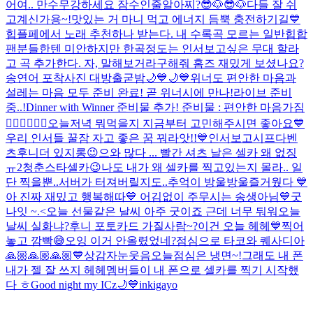
어여.. 만수무강하세요 잠수인줄알아찌?
😎🐶😎🐶
다들 잘 쉬
고계신가용~!
맛있는 거 마니 먹고 에너지 듬뿍 충전하기길💙
힙플페에서 노래 추천하나 받는다. 내 수록곡 모르는 일반힙합
팬분들한텐 미안하지만 한곡정도는 인서보고싶은 무대 할라
고 곡 추가한다. 자, 말해보거라
구해줘 홈즈 재밌게 보셨나요?
송연어 포착사진 대방출
굳밤🌙💙🌙💙
위너도 편안한 마음과
설레는 마음 모두 준비 완료! 곧 위너시에 만나!
라이브 준비
중..!
Dinner with Winner 준비물 추가! 준비물 : 편안한 마음가짐
👍🏻💙👍🏻🤍
오늘저녁 뭐먹을지 지금부터 고민해주시면 좋아요💙
우리 인서들 꿀잠 자고 좋은 꿈 꿔라앗!!💙
인서보고시프다
벤
츠후니
더 있지롱😉
으와 많다 ... 빨간 셔츠 날은 셀카 왜 없징
ㅠ
2
청춘스타셀카😉
나도 내가 왜 셀카를 찍고있는지 몰라.. 일
단 찍을뿐..
서버가 터져버릴지도..
추억이 방울방울
즐거웠다 💙
아 진짜 재밌고 행복해따💙 어김없이 주무시는 송생아님
💙
굿
나잇 ~.<
오늘 선물같은 날씨 아주 굿이죠 근데 너무 둬워
오늘
날씨 실화냐?
후니 포토카드 가질사람~?
이건 오늘 헤헤💙
찍어
놓고 깜빡😅
오잉 이거 안올렸었네?
점심으로 타코와 퀘사디아
🙏🏼🙏🏼🙏🏼💙
상감자눈웃음
오늘점심은 냉면~!
그래도 내 폰
내가 젤 잘 쓰지 헤헤
멤버들이 내 폰으로 셀카를 찍기 시작했
다 ㅎ
Good night my ICz🌙💙
inkigayo