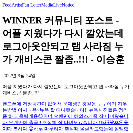
Feed
Artist
Fan Letter
Media
Live
Notice
WINNER 커뮤니티 포스트 -
어플 지웠다가 다시 깔았는데
로그아웃안되고 탭 사라짐 누
가 개비스콘 짤좀..!!! - 이승훈
2022년 9월 24일
어플 지웠다가 다시 깔았는데 로그아웃안되고 탭 사라짐 누가
개비스콘 짤좀..!!!
핸드폰에 저장공간이 없어서 문제생긴것같음 ㅜㅜ
이거 지우
는방법 아시나용~
뉴욕 잘 다녀왔습니다!! 뉴욕사진들은 정리
좀 하고 올릴게용😉
위너 오랜만에 해외스케줄 잘 다녀왔습니
다!
오랜만에 출국!! 조심히 잘 다녀오겠습니다!!
🙏🏻💙🙏🏻💙
이따 봅시다 😉
하루 마무리
아 추석때 올릴라고했는데 깜빡했