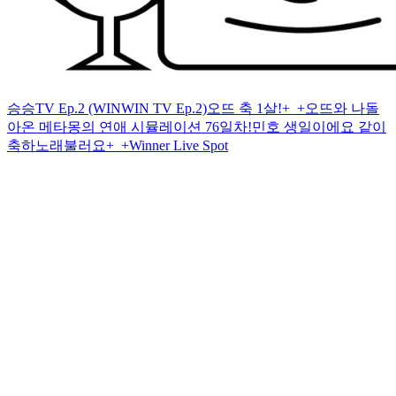
승승TV Ep.2 (WINWIN TV Ep.2)
오뜨 축 1살!+_+
오뜨와 나
돌
아온 메타몽의 연애 시뮬레이션 76일차!
민호 생일이에요 같이
축하노래불러요+_+
Winner Live Spot