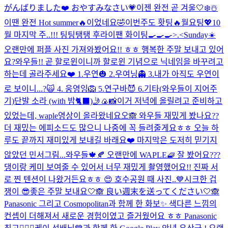
がんばりました❤️ おやすみなさい💗
이젠 완전 곧 겨울🤍❄️☃️
이땐 완전 Hot summer🔥이었네요🤣
이번주도 홧팅🔥월요팅💖10
월 마지막 주..!!! 팅팅탱탱 후라이팬 화이팅🍳🍳🍳>.<
Sunday☀️
오랜만에 퍼플 사진 가져와봤어요!! ㅎㅎ 행복한 주말 보내고 있어
요?
와우들!! 곧 할로윈이니까 할로윈 기념으로 닉네임을 바꾸려고
하는데 골라주세요❤️ 1.우연🎃 2.우여닝👻 3.내가 아직도 우연이
로 보이니...?🙀 4. 웅영잉🦁 5.연구바😈 6.기타(와우들이 지어주
기)
단발 소라 (with 밤🐈‍⬛)
🤳🍙📸
이거 저녁에 올릴려고 준비하고
있었는데, waple영상이 올라왔네요오🙈 와우들 재밌게 봤나요??
더 재밌는 에피소드도 많으니 나중에 꼭 들려줄게요ㅎㅎ 오늘 하
루도 끝까지 재미있게 보내길 바래요❤️ 마지막은 도저히 믿기지
않았던 민서그림...
와우들🍁🍂 오랜만에 WAPLE🧇 잘 봤어요???
댕이랑 케미 보여줄 수 있어서 너무 재밌게 촬영했어요!! 진짜 서
로 찐 텐션이 나왔거든요ㅎㅎ 😍 호수공원 때 사진..💙
시크한 겁
쟁이 😎
좋은 주말 보내요🤍🙈 良い週末を送ってください🤍🙈
Panasonic 그리고 Cosmopolitan과 함께 한 화보✨ 색다른 느낌의
컨셉이 더해져서 새로운 경험이였고 즐거웠어요 ㅎㅎ Panasonic