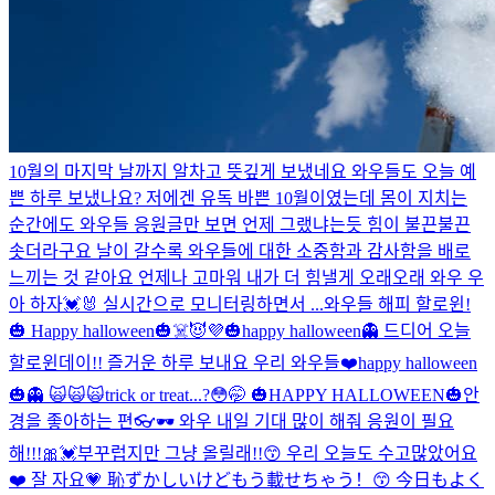
10월의 마지막 날까지 알차고 뜻깊게 보냈네요 와우들도 오늘 예
쁜 하루 보냈나요? 저에겐 유독 바쁜 10월이였는데 몸이 지치는
순간에도 와우들 응원글만 보면 언제 그랬냐는듯 힘이 불끈불끈
솟더라구요 날이 갈수록 와우들에 대한 소중함과 감사함을 배로
느끼는 것 같아요 언제나 고마워 내가 더 힘낼게 오래오래 와우 우
아 하자💓🐰 실시간으로 모니터링하면서 ...
와우들 해피 할로윈!
🎃 Happy halloween🎃☠️😈💜
🎃happy halloween👻 드디어 오늘
할로윈데이!! 즐거운 하루 보내요 우리 와우들❤️
happy halloween
🎃👻 🙀🙀🙀
trick or treat...?😳🤭 🎃HAPPY HALLOWEEN🎃
안
경을 좋아하는 편👓🕶 와우 내일 기대 많이 해줘 응원이 필요
해!!!🎀💓
부꾸럽지만 그냥 올릴래!!😙 우리 오늘도 수고많았어요
❤️ 잘 자요💗 恥ずかしいけどもう載せちゃう！😙 今日もよく