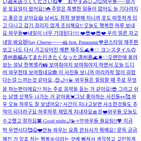
い週末送ってくださいね💗 おやすみぃ🌙😌
와우들~~~즐거
운 토요일이 왔어요!!☘️ 주말은 특별한 일들이 없어도 늘 기다려지
고 좋은것 같아요😆 날씨도 점점 쌀쌀해 지니까,옷도 따뜻하게 입
고 다니고 감기 걸리지 않게 조심해요!! 오늘도 행복한 하루 보내
요 와우들❤️
내일이 너무 기대된다!!!! ❤️😎❤️😎❤️ 우리 얼른 자고
내일 봐요😻
Say Cheese~~~~🧀 feat. Panasonic💙
욘스타일 제주편
보고 나도 다시 가고싶어진 예쁜 제주도🌊☀︎☁︎ ヨンスタイルの
済州島編みてまた行きたくなった済州島🌊☀︎☁︎
오랜만에 올려
보는 설날 한복셀카📸 보여줘야지 보여줘야지 하면서 오늘 드디
어 와우한테 보여줬네요🙈 이 사진들 보니까 머리카락 많이 길렀
다는걸 느끼는것 같아요,,😍
🌙⭐️💫 와우들은 힐링할 때 주로 무엇
을 하는편이에요?? 저는 주로 음악을 듣는 거 같아요!😎 그리고 쉬
는 날엔 산책두 나가는 거 같아용💓
그냥 좋아하는 사진들👀🥰 와
우 오늘 하루도 잘 보냈어요? 시간이 지나고보면 사소한것들도 추
억이 되더라구요 하루하루 재밌게 지내자요🎀🐰❤️
와우들 오늘도
수고했고 잘자요👾 Good night🌙💫⭐️💛
와우들 월요팅!!💖 지금
딱 우연시다🥰
😉❤️
안뇽 와우는 요즘 관심사가 뭐예요? 문득 궁금
해진 거 있죠 저는 행복🌼이라는 것에 빠져서 생각하고 고민하게