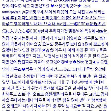
최고👍🏻💓
케이 선배님💙과 함께 한 Google Play 안녕 유산균 ! 오랜
만에 게임도 하고 재밌었지요 🖤👀
빵긋빵긋💚🐥
I love
butterpretzel🥨
핑쿠핑쿠해 보여서 마음에 드는 사진☺️📸 날씨는
점점 추워지지만,사진들은 따뜻해질 예정이에요💕 와우들 오늘
하루도 행복하게 보내요!!
요즘 내 fav 친구들🎧🧘🏻‍♀️❄️ 最近のお
気に入りたち🎧🧘🏻‍♀️❄️
날씨 추워지기전 좋은날에 옥상에서📸💙
점점 추워지는듯 해서 따뜻하게 후드티 입었어요! 와우들도 춥지
않게 따뜻하게 입어요🥶 오늘도 좋은하루 보내요!! 많이 보고싶어
요😻
나는야 인간 핫핑꾸💓🎀😍 와우 나 이제 사진 잘 찍지? 물론
멤버들이 찍어준거지만... 발전하는 나연이 될거임 다들 잘자 오늘
재밌었어 뿅
진짜루 겨울이 오고있어🙀💙☃️🎃🎁🧤🎅🏻🎄❄️ 오랜
만에 나우즈❤️
찍은 기억이 없지만,,,,,, Bad girl 때에 졸린 순간에
찍었던 걸로 추정합니다😎 이번 주말도 행복하게 보냈나용 월요
일부터도 힘차게 달려봅시담💪🏻 다들 굿나잇🌙💛
햅삐 썬데이
🎀 사진 옮기느라 뒤늦게 올려보아요! 궂은 날씨에도 찾아와서 응
원해주고 스트리밍으로도 응원해준 와우들 너무너무 고맙고 감사
해요 무대하는 내내 와우들 에너지를 정말 많이 받아서 행복했어
요 오래오래 사랑하자💓💙
즐거운 주말 보내요💗 잘 자요🌙😌 良