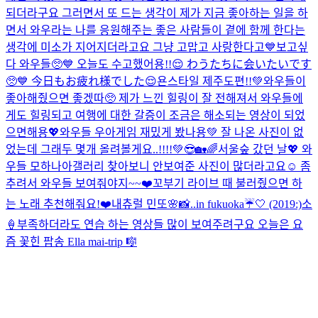
되더라구요 그러면서 또 드는 생각이 제가 지금 좋아하는 일을 하
면서 와우라는 나를 응원해주는 좋은 사람들이 곁에 함께 한다는
생각에 미소가 지어지더라고요 그냥 고맙고 사랑한다고💙
보고싶
다 와우들🥺💙 오늘도 수고했어용!!😌 わうたちに会いたいです
🥺💙 今日もお疲れ様でした😌
욘스타일 제주도편!!💚와우들이
좋아해줬으면 좋겠따🥺 제가 느낀 힐링이 잘 전해져서 와우들에
게도 힐링되고 여행에 대한 갈증이 조금은 해소되는 영상이 되었
으면해용💖
와우들 우아게임 재밌게 봤나용💚 잘 나온 사진이 없
었는데 그래두 몇개 올려볼게요..!!!!💚😎
🏡🌈서울숲 갔던 날💖 와
우들 모하나아
갤러리 찾아보니 안보여준 사진이 많더라고요☺️ 좀
추려서 와우들 보여줘야지~~❤️
꼬부기 라이브 때 불러줬으면 하
는 노래 추천해줘요!❤️
내츄럴 민또🌸
📸..in fukuoka☔️🤍 (2019:)
소
🍦
부족하더라도 연습 하는 영상들 많이 보여주려구요 오늘은 요
즘 꽃힌 팝송 Ella mai-trip 🎼