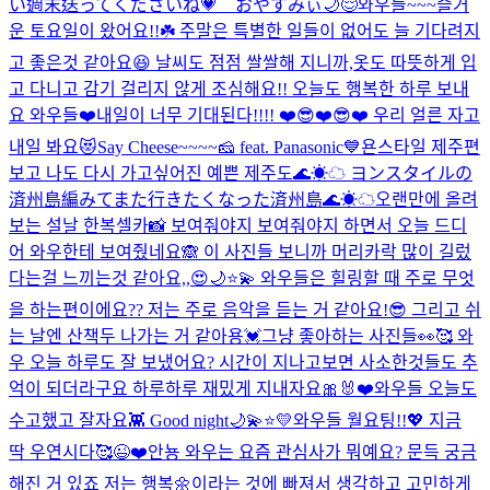
い週末送ってくださいね💗 おやすみぃ🌙😌
와우들~~~즐거
운 토요일이 왔어요!!☘️ 주말은 특별한 일들이 없어도 늘 기다려지
고 좋은것 같아요😆 날씨도 점점 쌀쌀해 지니까,옷도 따뜻하게 입
고 다니고 감기 걸리지 않게 조심해요!! 오늘도 행복한 하루 보내
요 와우들❤️
내일이 너무 기대된다!!!! ❤️😎❤️😎❤️ 우리 얼른 자고
내일 봐요😻
Say Cheese~~~~🧀 feat. Panasonic💙
욘스타일 제주편
보고 나도 다시 가고싶어진 예쁜 제주도🌊☀︎☁︎ ヨンスタイルの
済州島編みてまた行きたくなった済州島🌊☀︎☁︎
오랜만에 올려
보는 설날 한복셀카📸 보여줘야지 보여줘야지 하면서 오늘 드디
어 와우한테 보여줬네요🙈 이 사진들 보니까 머리카락 많이 길렀
다는걸 느끼는것 같아요,,😍
🌙⭐️💫 와우들은 힐링할 때 주로 무엇
을 하는편이에요?? 저는 주로 음악을 듣는 거 같아요!😎 그리고 쉬
는 날엔 산책두 나가는 거 같아용💓
그냥 좋아하는 사진들👀🥰 와
우 오늘 하루도 잘 보냈어요? 시간이 지나고보면 사소한것들도 추
억이 되더라구요 하루하루 재밌게 지내자요🎀🐰❤️
와우들 오늘도
수고했고 잘자요👾 Good night🌙💫⭐️💛
와우들 월요팅!!💖 지금
딱 우연시다🥰
😉❤️
안뇽 와우는 요즘 관심사가 뭐예요? 문득 궁금
해진 거 있죠 저는 행복🌼이라는 것에 빠져서 생각하고 고민하게