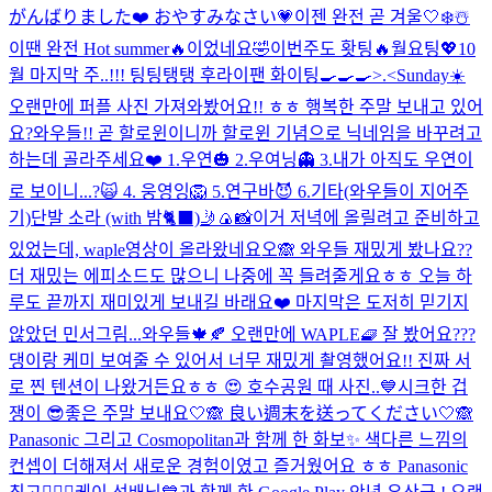
がんばりました❤️ おやすみなさい💗
이젠 완전 곧 겨울🤍❄️☃️
이땐 완전 Hot summer🔥이었네요🤣
이번주도 홧팅🔥월요팅💖10
월 마지막 주..!!! 팅팅탱탱 후라이팬 화이팅🍳🍳🍳>.<
Sunday☀️
오랜만에 퍼플 사진 가져와봤어요!! ㅎㅎ 행복한 주말 보내고 있어
요?
와우들!! 곧 할로윈이니까 할로윈 기념으로 닉네임을 바꾸려고
하는데 골라주세요❤️ 1.우연🎃 2.우여닝👻 3.내가 아직도 우연이
로 보이니...?🙀 4. 웅영잉🦁 5.연구바😈 6.기타(와우들이 지어주
기)
단발 소라 (with 밤🐈‍⬛)
🤳🍙📸
이거 저녁에 올릴려고 준비하고
있었는데, waple영상이 올라왔네요오🙈 와우들 재밌게 봤나요??
더 재밌는 에피소드도 많으니 나중에 꼭 들려줄게요ㅎㅎ 오늘 하
루도 끝까지 재미있게 보내길 바래요❤️ 마지막은 도저히 믿기지
않았던 민서그림...
와우들🍁🍂 오랜만에 WAPLE🧇 잘 봤어요???
댕이랑 케미 보여줄 수 있어서 너무 재밌게 촬영했어요!! 진짜 서
로 찐 텐션이 나왔거든요ㅎㅎ 😍 호수공원 때 사진..💙
시크한 겁
쟁이 😎
좋은 주말 보내요🤍🙈 良い週末を送ってください🤍🙈
Panasonic 그리고 Cosmopolitan과 함께 한 화보✨ 색다른 느낌의
컨셉이 더해져서 새로운 경험이였고 즐거웠어요 ㅎㅎ Panasonic