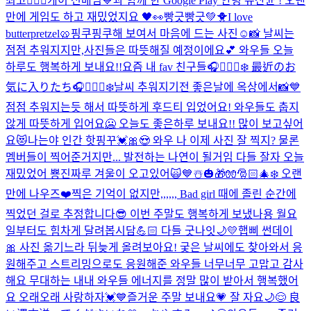
최고👍🏻💓
케이 선배님💙과 함께 한 Google Play 안녕 유산균 ! 오랜
만에 게임도 하고 재밌었지요 🖤👀
빵긋빵긋💚🐥
I love
butterpretzel🥨
핑쿠핑쿠해 보여서 마음에 드는 사진☺️📸 날씨는
점점 추워지지만,사진들은 따뜻해질 예정이에요💕 와우들 오늘
하루도 행복하게 보내요!!
요즘 내 fav 친구들🎧🧘🏻‍♀️❄️ 最近のお
気に入りたち🎧🧘🏻‍♀️❄️
날씨 추워지기전 좋은날에 옥상에서📸💙
점점 추워지는듯 해서 따뜻하게 후드티 입었어요! 와우들도 춥지
않게 따뜻하게 입어요🥶 오늘도 좋은하루 보내요!! 많이 보고싶어
요😻
나는야 인간 핫핑꾸💓🎀😍 와우 나 이제 사진 잘 찍지? 물론
멤버들이 찍어준거지만... 발전하는 나연이 될거임 다들 잘자 오늘
재밌었어 뿅
진짜루 겨울이 오고있어🙀💙☃️🎃🎁🧤🎅🏻🎄❄️ 오랜
만에 나우즈❤️
찍은 기억이 없지만,,,,,, Bad girl 때에 졸린 순간에
찍었던 걸로 추정합니다😎 이번 주말도 행복하게 보냈나용 월요
일부터도 힘차게 달려봅시담💪🏻 다들 굿나잇🌙💛
햅삐 썬데이
🎀 사진 옮기느라 뒤늦게 올려보아요! 궂은 날씨에도 찾아와서 응
원해주고 스트리밍으로도 응원해준 와우들 너무너무 고맙고 감사
해요 무대하는 내내 와우들 에너지를 정말 많이 받아서 행복했어
요 오래오래 사랑하자💓💙
즐거운 주말 보내요💗 잘 자요🌙😌 良