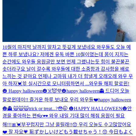
10월의 마지막 날까지 알차고 뜻깊게 보냈네요 와우들도 오늘 예
쁜 하루 보냈나요? 저에겐 유독 바쁜 10월이였는데 몸이 지치는
순간에도 와우들 응원글만 보면 언제 그랬냐는듯 힘이 불끈불끈
솟더라구요 날이 갈수록 와우들에 대한 소중함과 감사함을 배로
느끼는 것 같아요 언제나 고마워 내가 더 힘낼게 오래오래 와우 우
아 하자💓🐰 실시간으로 모니터링하면서 ...
와우들 해피 할로윈!
🎃 Happy halloween🎃☠️😈💜
🎃happy halloween👻 드디어 오늘
할로윈데이!! 즐거운 하루 보내요 우리 와우들❤️
happy halloween
🎃👻 🙀🙀🙀
trick or treat...?😳🤭 🎃HAPPY HALLOWEEN🎃
안
경을 좋아하는 편👓🕶 와우 내일 기대 많이 해줘 응원이 필요
해!!!🎀💓
부꾸럽지만 그냥 올릴래!!😙 우리 오늘도 수고많았어요
❤️ 잘 자요💗 恥ずかしいけどもう載せちゃう！😙 今日もよく