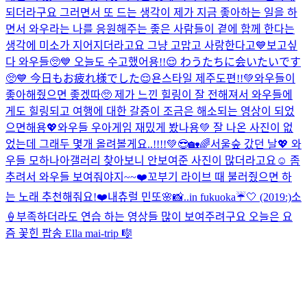
되더라구요 그러면서 또 드는 생각이 제가 지금 좋아하는 일을 하
면서 와우라는 나를 응원해주는 좋은 사람들이 곁에 함께 한다는
생각에 미소가 지어지더라고요 그냥 고맙고 사랑한다고💙
보고싶
다 와우들🥺💙 오늘도 수고했어용!!😌 わうたちに会いたいです
🥺💙 今日もお疲れ様でした😌
욘스타일 제주도편!!💚와우들이
좋아해줬으면 좋겠따🥺 제가 느낀 힐링이 잘 전해져서 와우들에
게도 힐링되고 여행에 대한 갈증이 조금은 해소되는 영상이 되었
으면해용💖
와우들 우아게임 재밌게 봤나용💚 잘 나온 사진이 없
었는데 그래두 몇개 올려볼게요..!!!!💚😎
🏡🌈서울숲 갔던 날💖 와
우들 모하나아
갤러리 찾아보니 안보여준 사진이 많더라고요☺️ 좀
추려서 와우들 보여줘야지~~❤️
꼬부기 라이브 때 불러줬으면 하
는 노래 추천해줘요!❤️
내츄럴 민또🌸
📸..in fukuoka☔️🤍 (2019:)
소
🍦
부족하더라도 연습 하는 영상들 많이 보여주려구요 오늘은 요
즘 꽃힌 팝송 Ella mai-trip 🎼