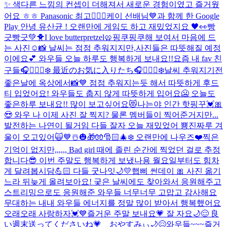
✨ 색다른 느낌의 컨셉이 더해져서 새로운 경험이였고 즐거웠
어요 ㅎㅎ Panasonic 최고👍🏻💓
케이 선배님💙과 함께 한 Google
Play 안녕 유산균 ! 오랜만에 게임도 하고 재밌었지요 🖤👀
빵
긋빵긋💚🐥
I love butterpretzel🥨
핑쿠핑쿠해 보여서 마음에 드
는 사진☺️📸 날씨는 점점 추워지지만,사진들은 따뜻해질 예정
이에요💕 와우들 오늘 하루도 행복하게 보내요!!
요즘 내 fav 친
구들🎧🧘🏻‍♀️❄️ 最近のお気に入りたち🎧🧘🏻‍♀️❄️
날씨 추워지기전
좋은날에 옥상에서📸💙 점점 추워지는듯 해서 따뜻하게 후드
티 입었어요! 와우들도 춥지 않게 따뜻하게 입어요🥶 오늘도
좋은하루 보내요!! 많이 보고싶어요😻
나는야 인간 핫핑꾸💓🎀
😍 와우 나 이제 사진 잘 찍지? 물론 멤버들이 찍어준거지만...
발전하는 나연이 될거임 다들 잘자 오늘 재밌었어 뿅
진짜루 겨
울이 오고있어🙀💙☃️🎃🎁🧤🎅🏻🎄❄️ 오랜만에 나우즈❤️
찍은
기억이 없지만,,,,,, Bad girl 때에 졸린 순간에 찍었던 걸로 추정
합니다😎 이번 주말도 행복하게 보냈나용 월요일부터도 힘차
게 달려봅시담💪🏻 다들 굿나잇🌙💛
햅삐 썬데이 🎀 사진 옮기
느라 뒤늦게 올려보아요! 궂은 날씨에도 찾아와서 응원해주고
스트리밍으로도 응원해준 와우들 너무너무 고맙고 감사해요
무대하는 내내 와우들 에너지를 정말 많이 받아서 행복했어요
오래오래 사랑하자💓💙
즐거운 주말 보내요💗 잘 자요🌙😌 良
い週末送ってくださいね💗 おやすみぃ🌙😌
와우들~~~즐거