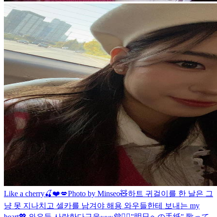
Like a cherry🍒❤️💋
Photo by Minseo🧸
하트 귀걸이를 한 날은 그
냥 못 지나치고 셀카를 남겨야 해용 와우들한테 보내는 my
heart💖 와우들 사랑한다구웅~~~💜🙆‍♀️
"明日への手紙" 歌って