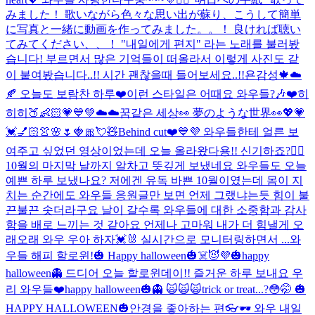
みました！ 歌いながら色々な思い出が蘇り、こうして簡単
に写真と一緒に動画を作ってみました。。！ 良ければ聴い
てみてください、、！ "내일에게 편지" 라는 노래를 불러봤
습니다! 부르면서 많은 기억들이 떠올라서 이렇게 사진도 같
이 붙여봤습니다..!! 시간 괜찮을때 들어보세요..!!
욘감성🍁☁️
🍂 오늘도 보람찬 하루❤️
이런 스타일은 어때요 와우들?🎶❤️
히
히히🍑👶🏻💗💙💚
☁️☁️꿈같은 세상👀 夢のような世界👀
💖💗
💓💅🏻👚🌸🌷🍓🎀💘🧸
Behind cut❤️💙💜 와우들한테 얼른 보
여주고 싶었던 영상이었는데 오늘 올라왔다용!! 신기하죠?👍🏻
10월의 마지막 날까지 알차고 뜻깊게 보냈네요 와우들도 오늘
예쁜 하루 보냈나요? 저에겐 유독 바쁜 10월이였는데 몸이 지
치는 순간에도 와우들 응원글만 보면 언제 그랬냐는듯 힘이 불
끈불끈 솟더라구요 날이 갈수록 와우들에 대한 소중함과 감사
함을 배로 느끼는 것 같아요 언제나 고마워 내가 더 힘낼게 오
래오래 와우 우아 하자💓🐰 실시간으로 모니터링하면서 ...
와
우들 해피 할로윈!🎃 Happy halloween🎃☠️😈💜
🎃happy
halloween👻 드디어 오늘 할로윈데이!! 즐거운 하루 보내요 우
리 와우들❤️
happy halloween🎃👻 🙀🙀🙀
trick or treat...?😳🤭 🎃
HAPPY HALLOWEEN🎃
안경을 좋아하는 편👓🕶 와우 내일