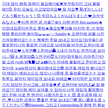
기대 많이 해줘 응원이 필요해!!!🎀💓
부꾸럽지만 그냥 올릴
래!!😙 우리 오늘도 수고많았어요❤️ 잘 자요💗 恥ずかしいけ
どもう載せちゃう！😙 今日もよくがんばりました❤️ おやす
みなさい💗
이젠 완전 곧 겨울🤍❄️☃️ 이땐 완전 Hot summer🔥
이었네요🤣
이번주도 홧팅🔥월요팅💖10월 마지막 주..!!! 팅팅
탱탱 후라이팬 화이팅🍳🍳🍳>.<
Sunday☀️ 오랜만에 퍼플 사진
가져와봤어요!! ㅎㅎ 행복한 주말 보내고 있어요?
와우들!! 곧
할로윈이니까 할로윈 기념으로 닉네임을 바꾸려고 하는데 골
라주세요❤️ 1.우연🎃 2.우여닝👻 3.내가 아직도 우연이로 보이
니...?🙀 4. 웅영잉🦁 5.연구바😈 6.기타(와우들이 지어주기)
단
발 소라 (with 밤🐈‍⬛)
🤳🍙📸
이거 저녁에 올릴려고 준비하고 있
었는데, waple영상이 올라왔네요오🙈 와우들 재밌게 봤나요??
더 재밌는 에피소드도 많으니 나중에 꼭 들려줄게요ㅎㅎ 오늘
하루도 끝까지 재미있게 보내길 바래요❤️ 마지막은 도저히 믿
기지 않았던 민서그림...
와우들🍁🍂 오랜만에 WAPLE🧇 잘 봤
어요??? 댕이랑 케미 보여줄 수 있어서 너무 재밌게 촬영했어
요!! 진짜 서로 찐 텐션이 나왔거든요ㅎㅎ 😍 호수공원 때 사
진..💙
시크한 겁쟁이 😎
좋은 주말 보내요🤍🙈 良い週末を送っ
てください🤍🙈
Panasonic 그리고 Cosmopolitan과 함께 한 화보