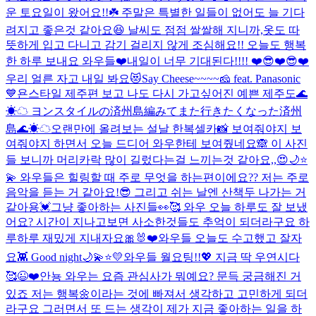
운 토요일이 왔어요!!☘️ 주말은 특별한 일들이 없어도 늘 기다
려지고 좋은것 같아요😆 날씨도 점점 쌀쌀해 지니까,옷도 따
뜻하게 입고 다니고 감기 걸리지 않게 조심해요!! 오늘도 행복
한 하루 보내요 와우들❤️
내일이 너무 기대된다!!!! ❤️😎❤️😎❤️
우리 얼른 자고 내일 봐요😻
Say Cheese~~~~🧀 feat. Panasonic
💙
욘스타일 제주편 보고 나도 다시 가고싶어진 예쁜 제주도🌊
☀︎☁︎ ヨンスタイルの済州島編みてまた行きたくなった済州
島🌊☀︎☁︎
오랜만에 올려보는 설날 한복셀카📸 보여줘야지 보
여줘야지 하면서 오늘 드디어 와우한테 보여줬네요🙈 이 사진
들 보니까 머리카락 많이 길렀다는걸 느끼는것 같아요,,😍
🌙⭐️
💫 와우들은 힐링할 때 주로 무엇을 하는편이에요?? 저는 주로
음악을 듣는 거 같아요!😎 그리고 쉬는 날엔 산책두 나가는 거
같아용💓
그냥 좋아하는 사진들👀🥰 와우 오늘 하루도 잘 보냈
어요? 시간이 지나고보면 사소한것들도 추억이 되더라구요 하
루하루 재밌게 지내자요🎀🐰❤️
와우들 오늘도 수고했고 잘자
요👾 Good night🌙💫⭐️💛
와우들 월요팅!!💖 지금 딱 우연시다
🥰
😉❤️
안뇽 와우는 요즘 관심사가 뭐예요? 문득 궁금해진 거
있죠 저는 행복🌼이라는 것에 빠져서 생각하고 고민하게 되더
라구요 그러면서 또 드는 생각이 제가 지금 좋아하는 일을 하