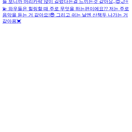
들 보니까 머리카락 많이 길렀다는걸 느끼는것 같아요,,😍
🌙⭐️
💫 와우들은 힐링할 때 주로 무엇을 하는편이에요?? 저는 주로
음악을 듣는 거 같아요!😎 그리고 쉬는 날엔 산책두 나가는 거
같아용💓