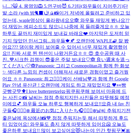
니...?🙀 4. 웅영잉🦁 5.연구바😈 6.기타(와우들이 지어주기)
단
발 소라 (with 밤🐈‍⬛)
🤳🍙📸
이거 저녁에 올릴려고 준비하고 있
었는데, waple영상이 올라왔네요오🙈 와우들 재밌게 봤나요??
더 재밌는 에피소드도 많으니 나중에 꼭 들려줄게요ㅎㅎ 오늘
하루도 끝까지 재미있게 보내길 바래요❤️ 마지막은 도저히 믿
기지 않았던 민서그림...
와우들🍁🍂 오랜만에 WAPLE🧇 잘 봤
어요??? 댕이랑 케미 보여줄 수 있어서 너무 재밌게 촬영했어
요!! 진짜 서로 찐 텐션이 나왔거든요ㅎㅎ 😍 호수공원 때 사
진..💙
시크한 겁쟁이 😎
좋은 주말 보내요🤍🙈 良い週末を送っ
てください🤍🙈
Panasonic 그리고 Cosmopolitan과 함께 한 화보
✨ 색다른 느낌의 컨셉이 더해져서 새로운 경험이였고 즐거웠
어요 ㅎㅎ Panasonic 최고👍🏻💓
케이 선배님💙과 함께 한 Google
Play 안녕 유산균 ! 오랜만에 게임도 하고 재밌었지요 🖤👀
빵
긋빵긋💚🐥
I love butterpretzel🥨
핑쿠핑쿠해 보여서 마음에 드
는 사진☺️📸 날씨는 점점 추워지지만,사진들은 따뜻해질 예정
이에요💕 와우들 오늘 하루도 행복하게 보내요!!
요즘 내 fav 친
구들🎧🧘🏻‍♀️❄️ 最近のお気に入りたち🎧🧘🏻‍♀️❄️
날씨 추워지기전
좋은날에 옥상에서📸💙 점점 추워지는듯 해서 따뜻하게 후드
티 입었어요! 와우들도 춥지 않게 따뜻하게 입어요🥶 오늘도
좋은하루 보내요!! 많이 보고싶어요😻
나는야 인간 핫핑꾸💓🎀