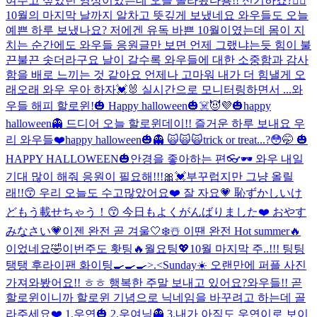
여주고 싶었던 영상이었는데 오늘 올라왔다용!! 신기하죠?👍🏻
10월의 마지막 날까지 알차고 뜻깊게 보냈네요 와우들도 오늘
예쁜 하루 보냈나요? 저에겐 유독 바쁜 10월이였는데 몸이 지
치는 순간에도 와우들 응원글만 보면 언제 그랬냐는듯 힘이 불
끈불끈 솟더라구요 날이 갈수록 와우들에 대한 소중함과 감사
함을 배로 느끼는 것 같아요 언제나 고마워 내가 더 힘낼게 오
래오래 와우 우아 하자💓🐰 실시간으로 모니터링하면서 ...
와
우들 해피 할로윈!🎃 Happy halloween🎃☠️😈💜
🎃happy
halloween👻 드디어 오늘 할로윈데이!! 즐거운 하루 보내요 우
리 와우들❤️
happy halloween🎃👻 🙀🙀🙀
trick or treat...?😳🤭 🎃
HAPPY HALLOWEEN🎃
안경을 좋아하는 편👓🕶 와우 내일
기대 많이 해줘 응원이 필요해!!!🎀💓
부꾸럽지만 그냥 올릴
래!!😙 우리 오늘도 수고많았어요❤️ 잘 자요💗 恥ずかしいけ
どもう載せちゃう！😙 今日もよくがんばりました❤️ おやす
みなさい💗
이젠 완전 곧 겨울🤍❄️☃️ 이땐 완전 Hot summer🔥
이었네요🤣
이번주도 홧팅🔥월요팅💖10월 마지막 주..!!! 팅팅
탱탱 후라이팬 화이팅🍳🍳🍳>.<
Sunday☀️ 오랜만에 퍼플 사진
가져와봤어요!! ㅎㅎ 행복한 주말 보내고 있어요?
와우들!! 곧
할로윈이니까 할로윈 기념으로 닉네임을 바꾸려고 하는데 골
라주세요❤️ 1.우연🎃 2.우여닝👻 3.내가 아직도 우연이로 보이