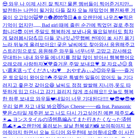
😍 와우 나 이제 사진 잘 찍지? 물론 멤버들이 찍어준거지만...
발전하는 나연이 될거임 다들 잘자 오늘 재밌었어 뿅
진짜루 겨
울이 오고있어🙀💙☃️🎃🎁🧤🎅🏻🎄❄️ 오랜만에 나우즈❤️
찍은
기억이 없지만,,,,,, Bad girl 때에 졸린 순간에 찍었던 걸로 추정
합니다😎 이번 주말도 행복하게 보냈나용 월요일부터도 힘차
게 달려봅시담💪🏻 다들 굿나잇🌙💛
햅삐 썬데이 🎀 사진 옮기
느라 뒤늦게 올려보아요! 궂은 날씨에도 찾아와서 응원해주고
스트리밍으로도 응원해준 와우들 너무너무 고맙고 감사해요
무대하는 내내 와우들 에너지를 정말 많이 받아서 행복했어요
오래오래 사랑하자💓💙
즐거운 주말 보내요💗 잘 자요🌙😌 良
い週末送ってくださいね💗 おやすみぃ🌙😌
와우들~~~즐거
운 토요일이 왔어요!!☘️ 주말은 특별한 일들이 없어도 늘 기다
려지고 좋은것 같아요😆 날씨도 점점 쌀쌀해 지니까,옷도 따
뜻하게 입고 다니고 감기 걸리지 않게 조심해요!! 오늘도 행복
한 하루 보내요 와우들❤️
내일이 너무 기대된다!!!! ❤️😎❤️😎❤️
우리 얼른 자고 내일 봐요😻
Say Cheese~~~~🧀 feat. Panasonic
💙
욘스타일 제주편 보고 나도 다시 가고싶어진 예쁜 제주도🌊
☀︎☁︎ ヨンスタイルの済州島編みてまた行きたくなった済州
島🌊☀︎☁︎
오랜만에 올려보는 설날 한복셀카📸 보여줘야지 보
여줘야지 하면서 오늘 드디어 와우한테 보여줬네요🙈 이 사진