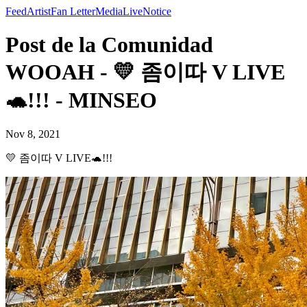
Feed
Artist
Fan Letter
Media
Live
Notice
Post de la Comunidad
WOOAH - 💛 좀이따 V LIVE
🐢!!! - MINSEO
Nov 8, 2021
💛 좀이따 V LIVE🐢!!!