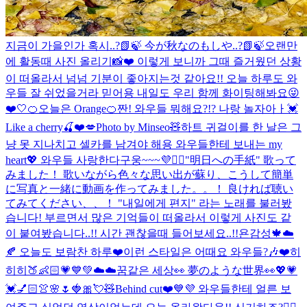
지금이 가을인가 혹시..?📗🍃 今が秋なのもしや..?📗🍃
오랜만
에 활동때 사진 올리기📸❤️ 이렇게 보니까 그때 즐거웠던 상황
이 떠올라서 넘넘 기분이 좋아지는것 같아요!! 오늘 하루도 와
우들 잘 쉬었을거라 믿어용 내일도 우리 함께 화이팅해봐요😜
❤️
🤍
🍊오늘은 Orange🍊
짠! 와우들 뭐해요?!? 나랑 놀자아ㅏ💓
Like a cherry🍒❤️💋
Photo by Minseo🧸
하트 귀걸이를 한 날은 그
냥 못 지나치고 셀카를 남겨야 해용 와우들한테 보내는 my
heart💖 와우들 사랑한다구웅~~~💜🙆‍♀️
"明日への手紙" 歌って
みました！ 歌いながら色々な思い出が蘇り、こうして簡単
に写真と一緒に動画を作ってみました。。！ 良ければ聴い
てみてください、、！ "내일에게 편지" 라는 노래를 불러봤
습니다! 부르면서 많은 기억들이 떠올라서 이렇게 사진도 같
이 붙여봤습니다..!! 시간 괜찮을때 들어보세요..!!
욘감성🍁☁️
🍂 오늘도 보람찬 하루❤️
이런 스타일은 어때요 와우들?🎶❤️
히
히히🍑👶🏻💗💙💚
☁️☁️꿈같은 세상👀 夢のような世界👀
💖💗
💓💅🏻👚🌸🌷🍓🎀💘🧸
Behind cut❤️💙💜 와우들한테 얼른 보