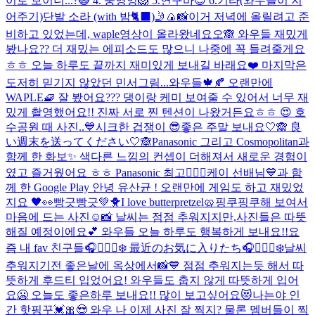
이로 보이니...?🙀 4. 웅영잉🦁 5.연구바😈 6.기타(와우들이 지
어주기)
단발 소라 (with 밤🐈‍⬛)
🤳🍙📸
이거 저녁에 올릴려고 준
비하고 있었는데, waple영상이 올라왔네요오🙈 와우들 재밌게
봤나요?? 더 재밌는 에피소드도 많으니 나중에 꼭 들려줄게요
ㅎㅎ 오늘 하루도 끝까지 재미있게 보내길 바래요❤️ 마지막은
도저히 믿기지 않았던 민서그림...
와우들🍁🍂 오랜만에
WAPLE🧇 잘 봤어요??? 댕이랑 케미 보여줄 수 있어서 너무 재
밌게 촬영했어요!! 진짜 서로 찐 텐션이 나왔거든요ㅎㅎ 😍 호
수공원 때 사진..💙
시크한 겁쟁이 😎
좋은 주말 보내요🤍🙈 良
い週末を送ってください🤍🙈
Panasonic 그리고 Cosmopolitan과
함께 한 화보✨ 색다른 느낌의 컨셉이 더해져서 새로운 경험이
였고 즐거웠어요 ㅎㅎ Panasonic 최고👍🏻💓
케이 선배님💙과 함
께 한 Google Play 안녕 유산균 ! 오랜만에 게임도 하고 재밌었
지요 🖤👀
빵긋빵긋💚🐥
I love butterpretzel🥨
핑쿠핑쿠해 보여서
마음에 드는 사진☺️📸 날씨는 점점 추워지지만,사진들은 따뜻
해질 예정이에요💕 와우들 오늘 하루도 행복하게 보내요!!
요
즘 내 fav 친구들🎧🧘🏻‍♀️❄️ 最近のお気に入りたち🎧🧘🏻‍♀️❄️
날씨
추워지기전 좋은날에 옥상에서📸💙 점점 추워지는듯 해서 따
뜻하게 후드티 입었어요! 와우들도 춥지 않게 따뜻하게 입어
요🥶 오늘도 좋은하루 보내요!! 많이 보고싶어요😻
나는야 인
간 핫핑꾸💓🎀😍 와우 나 이제 사진 잘 찍지? 물론 멤버들이 찍