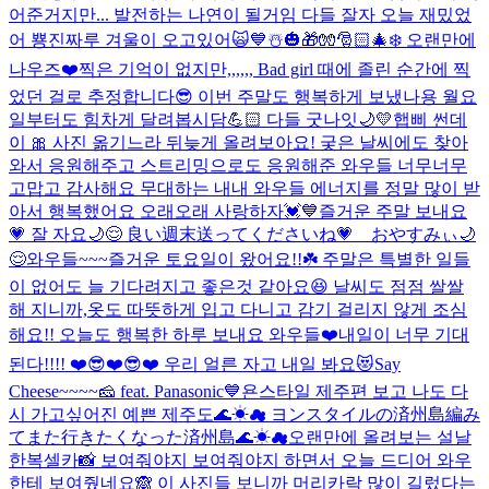
어준거지만... 발전하는 나연이 될거임 다들 잘자 오늘 재밌었
어 뿅
진짜루 겨울이 오고있어🙀💙☃️🎃🎁🧤🎅🏻🎄❄️ 오랜만에
나우즈❤️
찍은 기억이 없지만,,,,,, Bad girl 때에 졸린 순간에 찍
었던 걸로 추정합니다😎 이번 주말도 행복하게 보냈나용 월요
일부터도 힘차게 달려봅시담💪🏻 다들 굿나잇🌙💛
햅삐 썬데
이 🎀 사진 옮기느라 뒤늦게 올려보아요! 궂은 날씨에도 찾아
와서 응원해주고 스트리밍으로도 응원해준 와우들 너무너무
고맙고 감사해요 무대하는 내내 와우들 에너지를 정말 많이 받
아서 행복했어요 오래오래 사랑하자💓💙
즐거운 주말 보내요
💗 잘 자요🌙😌 良い週末送ってくださいね💗 おやすみぃ🌙
😌
와우들~~~즐거운 토요일이 왔어요!!☘️ 주말은 특별한 일들
이 없어도 늘 기다려지고 좋은것 같아요😆 날씨도 점점 쌀쌀
해 지니까,옷도 따뜻하게 입고 다니고 감기 걸리지 않게 조심
해요!! 오늘도 행복한 하루 보내요 와우들❤️
내일이 너무 기대
된다!!!! ❤️😎❤️😎❤️ 우리 얼른 자고 내일 봐요😻
Say
Cheese~~~~🧀 feat. Panasonic💙
욘스타일 제주편 보고 나도 다
시 가고싶어진 예쁜 제주도🌊☀︎☁︎ ヨンスタイルの済州島編み
てまた行きたくなった済州島🌊☀︎☁︎
오랜만에 올려보는 설날
한복셀카📸 보여줘야지 보여줘야지 하면서 오늘 드디어 와우
한테 보여줬네요🙈 이 사진들 보니까 머리카락 많이 길렀다는