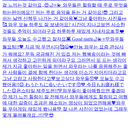
걸 느끼는것 같아요,,😍
🌙⭐️💫 와우들은 힐링할 때 주로 무엇을
하는편이에요?? 저는 주로 음악을 듣는 거 같아요!😎 그리고
쉬는 날엔 산책두 나가는 거 같아용💓
그냥 좋아하는 사진들👀
🥰 와우 오늘 하루도 잘 보냈어요? 시간이 지나고보면 사소한
것들도 추억이 되더라구요 하루하루 재밌게 지내자요🎀🐰❤️
와우들 오늘도 수고했고 잘자요👾 Good night🌙💫⭐️💛
와우들
월요팅!!💖 지금 딱 우연시다🥰
😉❤️
안뇽 와우는 요즘 관심사
가 뭐예요? 문득 궁금해진 거 있죠 저는 행복🌼이라는 것에 빠
져서 생각하고 고민하게 되더라구요 그러면서 또 드는 생각이
제가 지금 좋아하는 일을 하면서 와우라는 나를 응원해주는 좋
은 사람들이 곁에 함께 한다는 생각에 미소가 지어지더라고요
그냥 고맙고 사랑한다고💙
보고싶다 와우들🥺💙 오늘도 수고
했어용!!😌 わうたちに会いたいです🥺💙 今日もお疲れ様で
した😌
욘스타일 제주도편!!💚와우들이 좋아해줬으면 좋겠따
🥺 제가 느낀 힐링이 잘 전해져서 와우들에게도 힐링되고 여행
에 대한 갈증이 조금은 해소되는 영상이 되었으면해용💖
와우
들 우아게임 재밌게 봤나용💚 잘 나온 사진이 없었는데 그래두
몇개 올려볼게요..!!!!💚😎