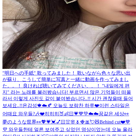
"明日への手紙" 歌ってみました！ 歌いながら色々な思い出
が蘇り、こうして簡単に写真と一緒に動画を作ってみまし
た。。！ 良ければ聴いてみてください、、！ "내일에게 편
지" 라는 노래를 불러봤습니다! 부르면서 많은 기억들이 떠올
라서 이렇게 사진도 같이 붙여봤습니다..!! 시간 괜찮을때 들어
보세요..!!
욘감성🍁☁️🍂 오늘도 보람찬 하루❤️
이런 스타일은
어때요 와우들?🎶❤️
히히히🍑👶🏻💗💙💚
☁️☁️꿈같은 세상👀
夢のような世界👀
💖💗💓💅🏻👚🌸🌷🍓🎀💘🧸
Behind cut❤️💙
💜 와우들한테 얼른 보여주고 싶었던 영상이었는데 오늘 올라