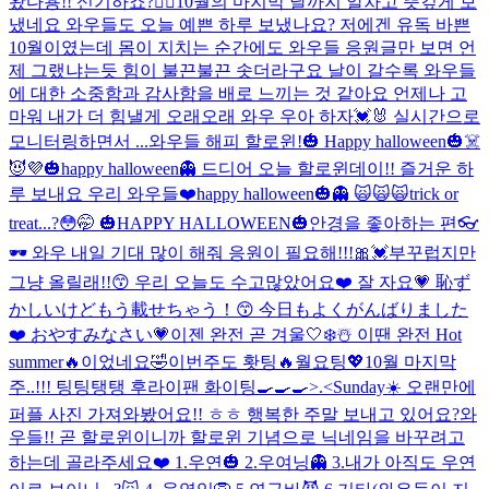
왔다용!! 신기하죠?👍🏻
10월의 마지막 날까지 알차고 뜻깊게 보
냈네요 와우들도 오늘 예쁜 하루 보냈나요? 저에겐 유독 바쁜
10월이였는데 몸이 지치는 순간에도 와우들 응원글만 보면 언
제 그랬냐는듯 힘이 불끈불끈 솟더라구요 날이 갈수록 와우들
에 대한 소중함과 감사함을 배로 느끼는 것 같아요 언제나 고
마워 내가 더 힘낼게 오래오래 와우 우아 하자💓🐰 실시간으로
모니터링하면서 ...
와우들 해피 할로윈!🎃 Happy halloween🎃☠️
😈💜
🎃happy halloween👻 드디어 오늘 할로윈데이!! 즐거운 하
루 보내요 우리 와우들❤️
happy halloween🎃👻 🙀🙀🙀
trick or
treat...?😳🤭 🎃HAPPY HALLOWEEN🎃
안경을 좋아하는 편👓
🕶 와우 내일 기대 많이 해줘 응원이 필요해!!!🎀💓
부꾸럽지만
그냥 올릴래!!😙 우리 오늘도 수고많았어요❤️ 잘 자요💗 恥ず
かしいけどもう載せちゃう！😙 今日もよくがんばりました
❤️ おやすみなさい💗
이젠 완전 곧 겨울🤍❄️☃️ 이땐 완전 Hot
summer🔥이었네요🤣
이번주도 홧팅🔥월요팅💖10월 마지막
주..!!! 팅팅탱탱 후라이팬 화이팅🍳🍳🍳>.<
Sunday☀️ 오랜만에
퍼플 사진 가져와봤어요!! ㅎㅎ 행복한 주말 보내고 있어요?
와
우들!! 곧 할로윈이니까 할로윈 기념으로 닉네임을 바꾸려고
하는데 골라주세요❤️ 1.우연🎃 2.우여닝👻 3.내가 아직도 우연