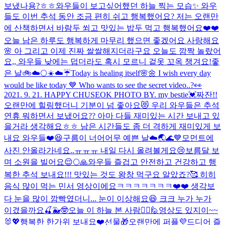
보냈나용?ㅎㅎ
와우들이 보고싶어했던 하늘 찍는 모습✨ 와우
들도 이번 추석 동안 조금 편히 쉬고 행복했어요? 저는 오랜만
에 산책하면서 바람두 쐬고 맛있는 밥두 먹고 행복했어요❤️❤️
오늘 남은 하루도 행복하게 마무리 했으면 좋겠어요 사랑해요
🌸 아 그리고 이제 진짜 쌀쌀해지더라구요 오늘도 깜짝 놀랐어
요,, 와우들 낮에는 덥더라도 혹시 모르니 겉옷 꼬옥 챙겨요!
좋
은 날🚲☁️🌕
☀️☁️☔️
Today is healing itself🌸🌼 I wish every day
would be like today 💙 Who wants to see the secret video..?👀
2021. 9. 21. HAPPY CHUSEOK PHOTO BY. my bestie💓
짜잔!!
오랜만에 힐링했더니 기분이 넘 좋아요😻 우리 와우들은 추석
연휴 뭐하면서 보냈어요?? 아마 다들 재미있는 시간 보내고 있
을거라 생각해요ㅎㅎ 남은 시간들도 좀 더 격하게 재미있게 보
내요 와우들❤️😆
구름이 너어어무 예쁜 날☁️🌏🌊💙
모먼트에
사진 안올라가네요..ㅠㅠㅠ 내일 다시 올려볼게요😢
보름달 보
며 소원을 빌어요😌🌕🙏
와우들 즐겁고 안전하고 건강하고 행
복한 추석 보내요!!! 맛있는 것도 왕창 먹구요 알았죠?🥰 히히
음식 많이 먹는 민서 영상이에요ㅋㅋㅋㅋㅋㅋㅋ❤️❤️ 생각보
다 눈을 많이 깜빡였더니... 눈이 이상해요😆 크크 누가 누가
이겼을까요🍒🐳🤓
오늘 이 하늘 본 사람🙋‍♀️🙋
영상도 있지이~~
🐰💖
행복한 한가위 보내요❤️선물🎁
오랜만에 퍼플💜
드디어 즐