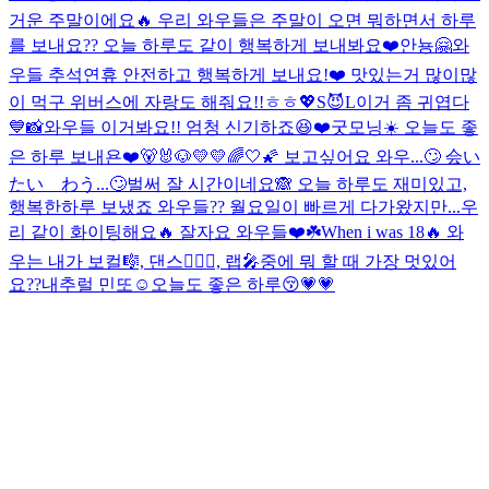
거운 주말이에요🔥 우리 와우들은 주말이 오면 뭐하면서 하루
를 보내요?? 오늘 하루도 같이 행복하게 보내봐요❤️
안뇽🤗와
우들 추석연휴 안전하고 행복하게 보내요!❤️ 맛있는거 많이많
이 먹구 위버스에 자랑도 해줘요!!ㅎㅎ💖
S😈L
이거 좀 귀엽다
💙📸
와우들 이거봐요!! 엄청 신기하죠😆❤️
굿모닝☀️ 오늘도 좋
은 하루 보내욘❤️
🐻🐰🐶
💛💛
🌈🤍🌠 보고싶어요 와우...🙄 会い
たい わう...🙄
벌써 잘 시간이네요🙈 오늘 하루도 재미있고,
행복한하루 보냈죠 와우들?? 월요일이 빠르게 다가왔지만...우
리 같이 화이팅해요🔥 잘자요 와우들❤️☘️
When i was 18🔥 와
우는 내가 보컬🎼, 댄스🧍🏻‍♀️, 랩🎤중에 뭐 할 때 가장 멋있어
요??
내추럴 민또☺️
오늘도 좋은 하루😚💗💗