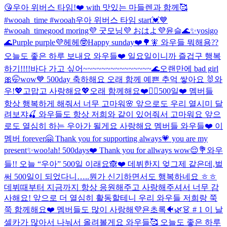
😘
우아 위버스 타임!❤️ with 맛있는 마들렌과 함께🥰
#wooah_time #wooah
우아 위버스 타임 start💓💙
#wooah_time
good moring💜 굿모닝💜 おはよ💜
윤슬🌊✨
yosigo
🌊
Purple purple💜
헤헤🤓
Happy sunday❤️🌳🧚 와우들 뭐해용??
오늘도 좋은 하루 보내요 와우들❤️ 일요일이니까 즐겁구 행복
하기!!!!
바다 가고 싶어~~~~~~~~~~~~~~~🌊
오랜만에 bad girl
🎀🤭
wow💙 500day 축하해요 오래 함께 예쁜 추억 쌓아요 🐰
와
우!💖고맙고 사랑해요💖오래 함께해요❤️🙆‍♀️
500일❤️ 멤버들
항상 행복하게 해줘서 너무 고마워🌸 앞으로도 우리 열시미 달
려보쟈🍒 와우들도 항상 저희와 같이 있어줘서 고마워요 앞으
로도 열심히 하는 우아가 될게요 사랑해요 멤버들 와우들❤️ 이
멤버 forever🤗 Thank you for supporting always💗 you are my
present✨
woo!ah! 500days❤️ Thank you for allways wow😌💐
와우
들!! 오늘 “우아” 500일 이래요🙈❤️ 데뷔한지 엊그제 같은데,벌
써 500일이 되었다니…..뭔가 신기하면서도 행복하네요 ㅎㅎ
데뷔때부터 지금까지 항상 응원해주고 사랑해주셔서 너무 감
사해요! 앞으로 더 열심히 활동할테니 우리 와우들 저희랑 쭉
쭉 함께해요❤️ 멤버들도 많이 사랑해💜
욘초록🐠🌿👗 # 1 이 날
셀카가 많아서 나눠서 올려볼게요 와우들🥰 오늘도 좋은 하루