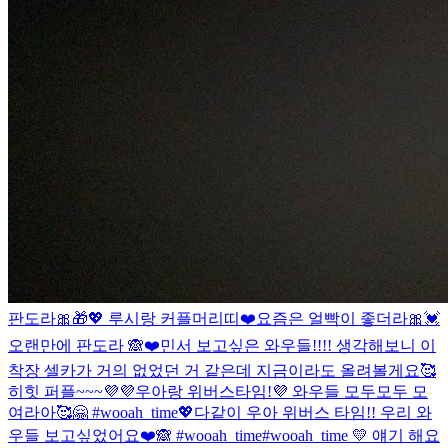
판도라🎀🎁💖 루시랑 커플머리띠❤️
요즘은 얼빡이 좋더라🎀💓
오랜만에 판도라 🙈❤️
민서 보고싶은 와우들!!!! 생각해보니 이
착장 셀카가 거의 없었던 거 같은데 지금이라도 올려볼게요🥰
히힛 퍼플~~~💜💜
우아랑 위버스타임!💜 와우들 모두모두 모
여라아🥰🤗 #wooah_time💖
다같이 우아 위버스 타임!! 우리 와
우들 보고싶었어요❤️🙈 #wooah_time
#wooah_time 💛 얘기 해요