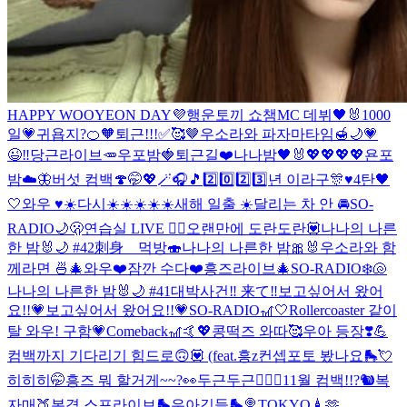
HAPPY WOOYEON DAY💜
행운토끼 쇼챔MC 데뷔🖤🐰
1000
일💗
귀욥지?🍊🧡
퇴근!!!✅🥰🤎
우소라와 파자마타임🍯🌙
💗
😉‼️
당근라이브🥕
우포밤🍓
퇴근길❤️
나나밤🖤🐰
💖💖💖💖
욘포
밤☁️🦋
버섯 컴백🍄
🤭💖🪄🎧🎵
2️⃣0️⃣2️⃣3️⃣년 이라구🎊♥️
4탄🖤
🤍
와우 ♥️☀️
다시☀️☀️☀️☀️☀️
새해 일출 ☀️
달리는 차 안 🚘
SO-
RADIO🌙🫢
연습실 LIVE ❤️‍🔥
오랜만에 도란도란💟
나나의 나른
한 밤🐰🌙 #42
刺身 먹방🍣
나나의 나른한 밤🎀🐰
우소라와 함
께라면 🍜🎄
와우❤️
잠깐 수다❤️
흥즈라이브🎄
SO-RADIO❄️🐚
나나의 나른한 밤🐰🌙 #41
대박사건‼️ 来て‼️
보고싶어서 왔어
요!!💗
보고싶어서 왔어요!!💗
SO-RADIO🎢🤍
Rollercoaster 같이
탈 와우! 구함💗
Comeback🎢🤙💖
콩떡즈 와따🥰
우아 등장❣️💪
컴백까지 기다리기 힘드로🙃💟 (feat.흥z
컨셉포토 봤나요🛼💘
히히히🤭
흥즈 뭐 할거게~~?👀
두근두근❤️‍🔥
🐢11월 컴백!!?🐿
복
자매🍑본격 스포라이브🛼
우아깅들🛼🍭
TOKYO🗼🫶