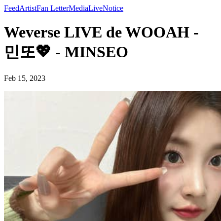
Feed
Artist
Fan Letter
Media
Live
Notice
Weverse LIVE de WOOAH -
민또💖 - MINSEO
Feb 15, 2023