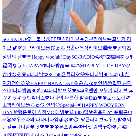
SO-RADIO🎧 불금😲❤️‍🔥
댄스라이브🔥
당근라이브👑
꼬부기 라
이브 🦖🤎
당근라이브😎
ぴょん 뿅✌️👀
옥상라이브🏙️
🌹🖤콩떡즈
성년의 날🖤🌹
Happy woo!ah! Day
SO-RADIO🎧🩷🙊
福岡なう❣️
福岡なう in JAPAN❣️
나나밤🎀❤️ #47
🩷HAPPY LUCY DAY🩷
밤はなそ💬⭐️
나나밤🩵🍀 #46
욘플리🌸
🤭🌸
나나밤🍀 (#45)
まだ
자기전에🤍
💙HAPPY NANA DAY💙
みんなぁ안녕😚
힙한 콩떡
즈✌🏻
나나밤🎀🍀🐰#44
나나밤🎀🐰🖤#44
오랜만 꼬부기 라이브 🐢
🤍
キラキラ반짝이즈💖
나나의 나른한 밤 #43🎀🖤💖
도란도란💕
뽀짝라이브😎
ちゅ🤍 안녕🤍
Special~🌟
HAPPY WOOYEON
DAY💜
행운토끼 쇼챔MC 데뷔🖤🐰
1000일💗
귀욥지?🍊🧡
퇴근!!!
✅🥰🤎
우소라와 파자마타임🍯🌙
💗😉‼️
당근라이브🥕
우포밤🍓
퇴
근길❤️
나나밤🖤🐰
💖💖💖💖
욘포밤☁️🦋
버섯 컴백🍄
🤭💖🪄🎧
🎵
2️⃣0️⃣2️⃣3️⃣년 이라구🎊♥️
4탄🖤🤍
와우 ♥️☀️