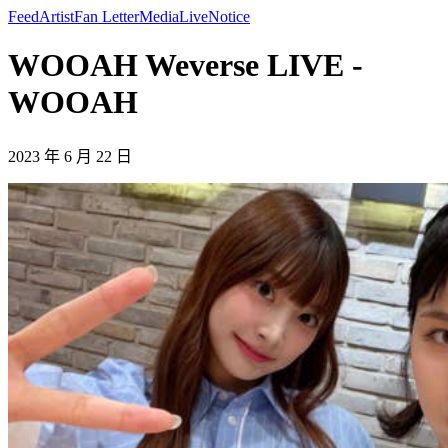
Feed
Artist
Fan Letter
Media
Live
Notice
WOOAH Weverse LIVE -
WOOAH
2023 年 6 月 22 日