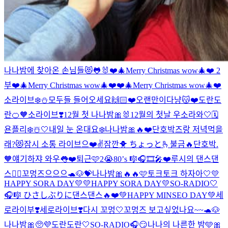
나나밤에 찾아온 손님들😻🐸🐰
❤️🎄Merry Christmas wow🎄❤️ 2
부
❤️🎄Merry Christmas wow🎄❤️
❤️🎄Merry Christmas wow🎄❤️
소라이브❄️⛄️
모두들 들어오세요🙌🏻❤️
오랜만이다냥😽❤️
도란도
란🍊🧡
소라이브❣️
12월 첫 나나밤🎀🐰
12월의 첫날 우소라와🤍🗓️
욘플리❄️☃️🤍
내일 눈 온대요❄️
나나밤🎀🔥❤️
단호박즈랑 저녁먹을
래?😻
잠시 소통 라이브으❤️✌️
잠깐🐥 ちょっと🫰
불금🔥
단호박.
🧡
얘기하쟈 와우👅❤️
퇴근🩷
2😭
80’s 🎼🎧🎞🎤❤️
루시의 댄스댄
스❤️‍🔥
꼬멍즈으으으🐢🐶💝
나나밤🎀🔥🔥
🩷
토크토크 하자아🤍
💛
HAPPY SORA DAY💛
💛HAPPY SORA DAY💛
SO-RADIO🤍
🎧🎼 ひさしぶりに
댄스댄스🔥❤️
💚HAPPY MINSEO DAY💚
세
로라이부❣️
세로라이브❣️
다시 꼬멍🤍
꼬멍즈 보고싶었나요~~🐢🐶
나나밤🎀
🥺💜
도란도란🤍
SO-RADIO🎧😏
나나의 나른한 밤🩵🎀