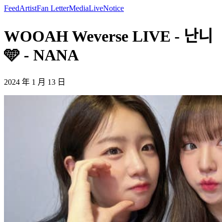
Feed
Artist
Fan Letter
Media
Live
Notice
WOOAH Weverse LIVE - 난니
🩵 - NANA
2024 年 1 月 13 日