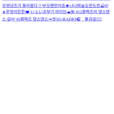
🐰
멍냥즈가 돌아왔다 !! 🩵
오랜만이죠🍀나나밤🎀
도란도란🍒🍉
☀️
무엇이든👂❕❤️ いぇい
꼬부기 라이브🐢🌺 #12
콩떡즈의 댄스댄
스 😲🩷 #2
콩떡즈 댄스댄스🥕🍑
SO-RADIO🎧 불금😲❤️‍🔥