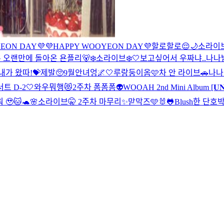
EON DAY💜
💜HAPPY WOOYEON DAY💜
할로할로😌🌙
소라이브
 오랜만에 돌아온 욘플리🐻‍❄️
소라이브❄️🤍
보고싶어서 우짜냐..
나나밤❤
내가 왔따!💝
제발🥺
9월안녀엉🌌🤍
루랑둥이옴🩷
차 안 라이브🚗
나나밤
트 D-2🤍
와우뭐행😻
2주차 폼폼폼👽
WOOAH 2nd Mini Album [𝐔
🥹🐱🐢🌸
소라이브🤫 2주차 마무리✨
맏막즈🩵🐰🐸
Blush한 단호