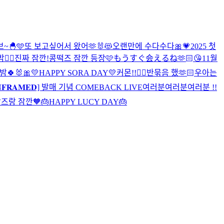
~🐣🩵
또 보고싶어서 왔어🫶🐰😻
오랜만에 수다수다🎀💗
2025 첫
️‍🔥
진짜 잠깐!
콩떡즈 잠깐 등장🩷
もうすぐ会えるね🫶🏻😘
11월
🍀🐰🎀
💛HAPPY SORA DAY💛
커몬!!❤️‍🔥
반묶음 했🫶🏻
우아는
𝐍𝐅𝐑𝐀𝐌𝐄𝐃] 발매 기념 COMEBACK LIVE
여러분여러분여러분 !!
박즈랑 잠깐🧡
🎂HAPPY LUCY DAY🎂