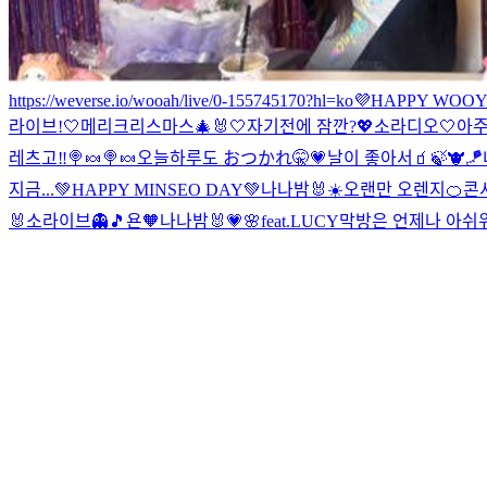
https://weverse.io/wooah/live/0-155745170?hl=ko
💜HAPPY WOOY
라이브!🤍
메리크리스마스🎄🐰🤍
자기전에 잠깐?💖
소라디오🤍
아주
레츠고‼️
🍭🍬
🍭🍬
오늘하루도 おつかれ🤫💗
날이 좋아서🧃🍃
🐮🪁
지금...
💚HAPPY MINSEO DAY💚
나나밤🐰☀️
오랜만 오렌지🍊
콘서
🐰
소라이브👻🎵
욘🧡
나나밤🐰💗🌸feat.LUCY
막방은 언제나 아쉬워 