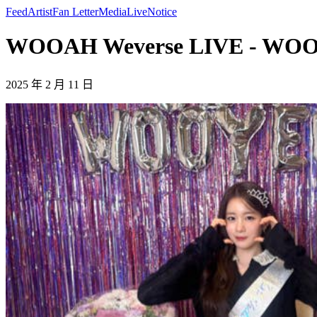
Feed
Artist
Fan Letter
Media
Live
Notice
WOOAH Weverse LIVE - WO
2025 年 2 月 11 日