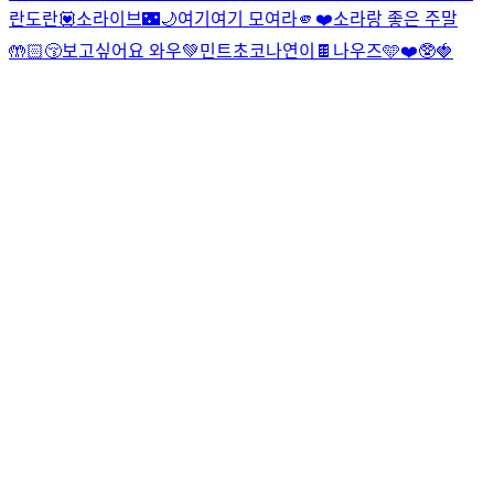
란도란💟
소라이브🌃🌙
여기여기 모여라🫵❤️
소라랑 좋은 주말
🤲🏻😚
보고싶어요 와우💚
민트초코나연이🍫
나우즈🩵❤️🥸🍓