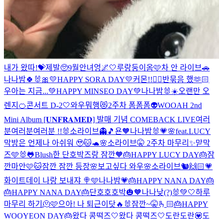
내가 왔따!💝
제발🥺
9월안녀엉🌌🤍
루랑둥이옴🩷
차 안 라이브🚗
나나밤🍀🐰🎀
💛HAPPY SORA DAY💛
커몬!!❤️‍🔥
반묶음 했🫶🏻
우아는 지금...
💚HAPPY MINSEO DAY💚
나나밤🐰☀️
오랜만 오
렌지🍊
콘서트 D-2🤍
와우뭐행😻
2주차 폼폼폼👽
WOOAH 2nd
Mini Album [𝐔𝐍𝐅𝐑𝐀𝐌𝐄𝐃] 발매 기념 COMEBACK LIVE
여러
분여러분여러분 !!🐰
소라이브👻🎵
욘🧡
나나밤🐰💗🌸feat.LUCY
막방은 언제나 아쉬워 🥹🐱🐢🌸
소라이브🤫 2주차 마무리✨
맏막
즈🩵🐰🐸
Blush한 단호박즈랑 잠깐🧡
🎂HAPPY LUCY DAY🎂
잠
깐마안🩷🐱
잠깐 잠깐 등장🌸
보고싶다 와우🌸
소라이브🐿️🙌🏻💗
화이트데이 나랑 보내쟈 🍭🩵
나나밤💗
🎂HAPPY NANA DAY🎂
🎂HAPPY NANA DAY🎂
단호호호박🎃🧡
나나낮(?)🐰💚🤍
하루
마무리 하기🫠🩷
으아! 나 퇴근이닷🔥🐰
잠깐~🤫🫰🏻
🎂HAPPY
WOOYEON DAY🎂
왔다 콩떡즈🤍
왔다 콩떡즈🤍
도란도란💟
도