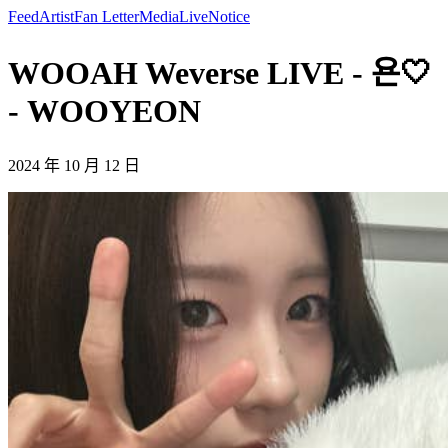
Feed
Artist
Fan Letter
Media
Live
Notice
WOOAH Weverse LIVE - 욘🤍
- WOOYEON
2024 年 10 月 12 日