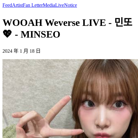
Feed
Artist
Fan Letter
Media
Live
Notice
WOOAH Weverse LIVE - 민또
💖 - MINSEO
2024 年 1 月 18 日