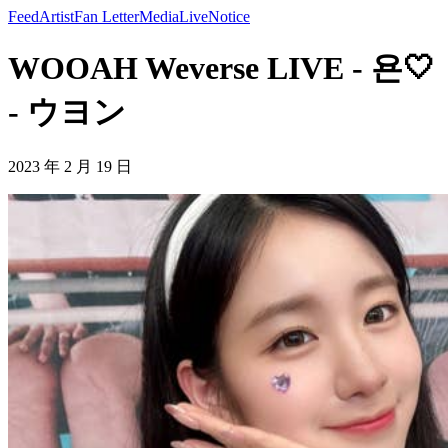
Feed
Artist
Fan Letter
Media
Live
Notice
WOOAH Weverse LIVE - 욘🤍
- ウヨン
2023 年 2 月 19 日