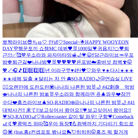
뽀짝라이브😎
ちゅ🤍 안녕🤍
Special~🌟
HAPPY WOOYEON
DAY💜
행운토끼 쇼챔MC 데뷔🖤🐰
1000일💗
귀욥지?🍊🧡
퇴
근!!!✅🥰🤎
우소라와 파자마타임🍯🌙
💗😉‼️
당근라이브🥕
우포
밤🍓
퇴근길❤️
나나밤🖤🐰
💖💖💖💖
욘포밤☁️🦋
버섯 컴백🍄
🤭
💖🪄🎧🎵
2️⃣0️⃣2️⃣3️⃣년 이라구🎊♥️
4탄🖤🤍
와우 ♥️☀️
다시☀️☀️☀️
☀️☀️
새해 일출 ☀️
달리는 차 안 🚘
SO-RADIO🌙🫢
연습실 LIVE
❤️‍🔥
오랜만에 도란도란💟
나나의 나른한 밤🐰🌙 #42
刺身 먹방
🍣
나나의 나른한 밤🎀🐰
우소라와 함께라면 🍜🎄
와우❤️
잠깐
수다❤️
흥즈라이브🎄
SO-RADIO❄️🐚
나나의 나른한 밤🐰🌙 #41
대박사건‼️ 来て‼️
보고싶어서 왔어요!!💗
보고싶어서 왔어요!!
💗
SO-RADIO🎢🤍
Rollercoaster 같이 탈 와우! 구함💗
Comeback
🎢🤙💖
콩떡즈 와따🥰
우아 등장❣️💪
컴백까지 기다리기 힘드로
🙃💟 (feat.흥z
컨셉포토 봤나요🛼💘
히히히🤭
흥즈 뭐 할거게