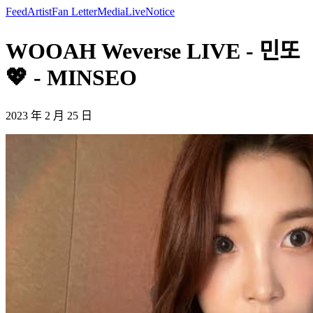
Feed
Artist
Fan Letter
Media
Live
Notice
WOOAH Weverse LIVE - 민또
💖 - MINSEO
2023 年 2 月 25 日