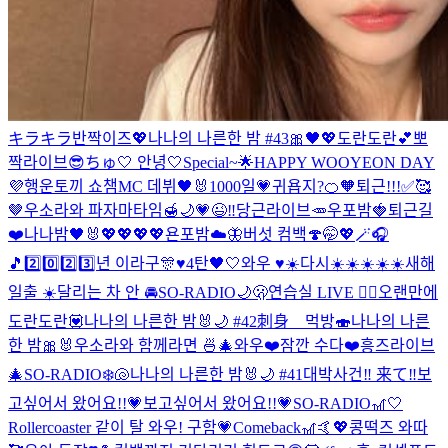
キラキラ반짝이즈💖
나나의 나른한 밤 #43🎀🖤💖
도란도란💕
뽀
짝라이브😎
ちゅ🤍 안녕🤍
Special~🌟
HAPPY WOOYEON DAY
💜
행운토끼 쇼챔MC 데뷔🖤🐰
1000일💗
귀욥지?🍊🧡
퇴근!!!✅🥰
🤎
우소라와 파자마타임🍯🌙
💗😉‼️
당근라이브🥕
우포밤🍓
퇴근길
❤️
나나밤🖤🐰
💖💖💖💖
욘포밤☁️🦋
버섯 컴백🍄
🤭💖🪄🎧
🎵
2️⃣0️⃣2️⃣3️⃣년 이라구🎊♥️
4탄🖤🤍
와우 ♥️☀️
다시☀️☀️☀️☀️☀️
새해
일출 ☀️
달리는 차 안 🚘
SO-RADIO🌙🫢
연습실 LIVE ❤️‍🔥
오랜만에
도란도란💟
나나의 나른한 밤🐰🌙 #42
刺身 먹방🍣
나나의 나른
한 밤🎀🐰
우소라와 함께라면 🍜🎄
와우❤️
잠깐 수다❤️
흥즈라이브
🎄
SO-RADIO❄️🐚
나나의 나른한 밤🐰🌙 #41
대박사건‼️ 来て‼️
보
고싶어서 왔어요!!💗
보고싶어서 왔어요!!💗
SO-RADIO🎢🤍
Rollercoaster 같이 탈 와우! 구함💗
Comeback🎢🤙💖
콩떡즈 와따