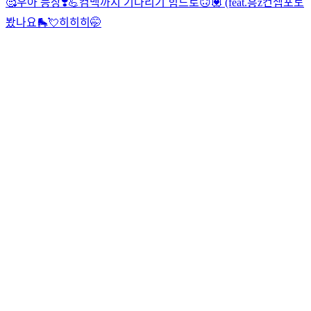
🥰
우아 등장❣️💪
컴백까지 기다리기 힘드로🙃💟 (feat.흥z
컨셉포토
봤나요🛼💘
히히히🤭