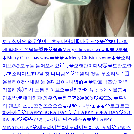
보고싶어요 와우💚
민트초코나연이🍫
나우즈🩵❤️🥸🍓
나나밤
에 찾아온 손님들😻🐸🐰
❤️🎄Merry Christmas wow🎄❤️ 2부
❤️
🎄Merry Christmas wow🎄❤️
❤️🎄Merry Christmas wow🎄❤️
소라
이브❄️⛄️
모두들 들어오세요🙌🏻❤️
오랜만이다냥😽❤️
도란도란
🍊🧡
소라이브❣️
12월 첫 나나밤🎀🐰
12월의 첫날 우소라와🤍🗓️
욘플리❄️☃️🤍
내일 눈 온대요❄️
나나밤🎀🔥❤️
단호박즈랑 저녁
먹을래?😻
잠시 소통 라이브으❤️✌️
잠깐🐥 ちょっと🫰
불금🔥
단호박.🧡
얘기하쟈 와우👅❤️
퇴근🩷
2😭
80’s 🎼🎧🎞🎤❤️
루시
의 댄스댄스❤️‍🔥
꼬멍즈으으으🐢🐶💝
나나밤🎀🔥🔥
🩷
토크토크
하자아🤍
💛HAPPY SORA DAY💛
💛HAPPY SORA DAY💛
SO-
RADIO🤍🎧🎼 ひさしぶりに
댄스댄스🔥❤️
💚HAPPY
MINSEO DAY💚
세로라이부❣️
세로라이브❣️
다시 꼬멍🤍
꼬멍즈