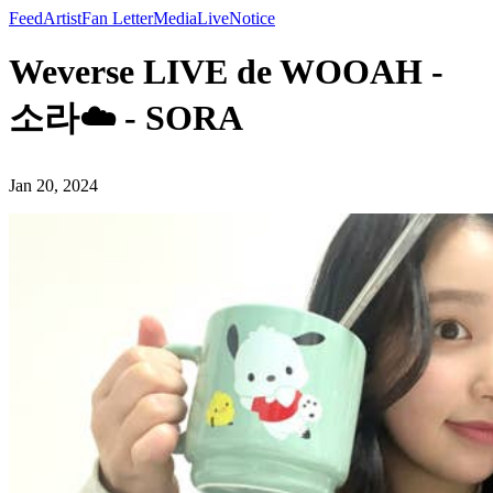
Feed
Artist
Fan Letter
Media
Live
Notice
Weverse LIVE de WOOAH -
소라☁️ - SORA
Jan 20, 2024