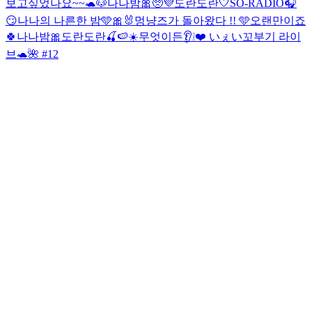
보고싶었나요~~🐢🐶
나나밤🎀
🥺💜
도란도란🤍
SO-RADIO🎧
😏
나나의 나른한 밤🩵🎀🐰
멍냥즈가 돌아왔다 !! 🩵
오랜만이죠
🍀나나밤🎀
도란도란🍒🍉☀️
무엇이든👂❕❤️ いぇい
꼬부기 라이
브🐢🌺 #12