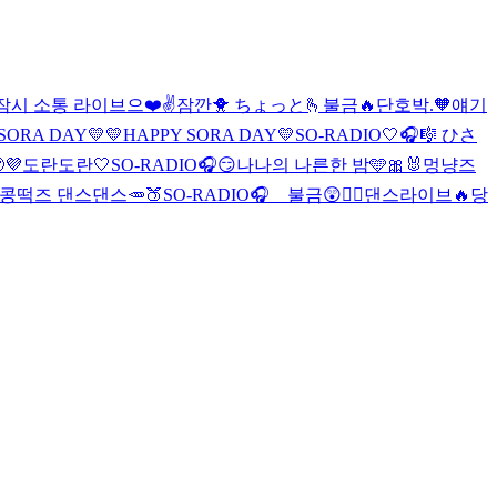
잠시 소통 라이브으❤️✌️
잠깐🐥 ちょっと🫰
불금🔥
단호박.🧡
얘기
SORA DAY💛
💛HAPPY SORA DAY💛
SO-RADIO🤍🎧🎼 ひさ
💜
도란도란🤍
SO-RADIO🎧😏
나나의 나른한 밤🩵🎀🐰
멍냥즈
콩떡즈 댄스댄스🥕🍑
SO-RADIO🎧 불금😲❤️‍🔥
댄스라이브🔥
당