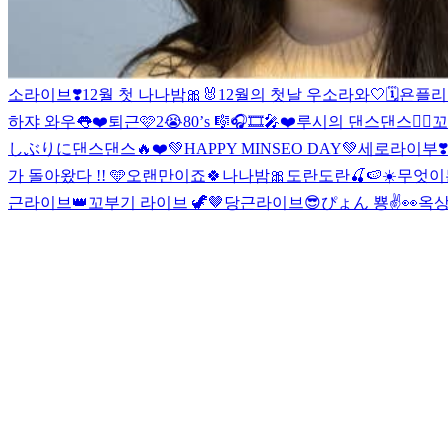
소라이브❣️
12월 첫 나나밤🎀🐰
12월의 첫날 우소라와🤍🗓️
욘플리❄
하쟈 와우👅❤️
퇴근🩷
2😭
80’s 🎼🎧🎞🎤❤️
루시의 댄스댄스❤️‍🔥
꼬
しぶりに
댄스댄스🔥❤️
💚HAPPY MINSEO DAY💚
세로라이부❣️
가 돌아왔다 !! 🩵
오랜만이죠🍀나나밤🎀
도란도란🍒🍉☀️
무엇이든
근라이브👑
꼬부기 라이브 🦖🤎
당근라이브😎
ぴょん 뿅✌️👀
옥상