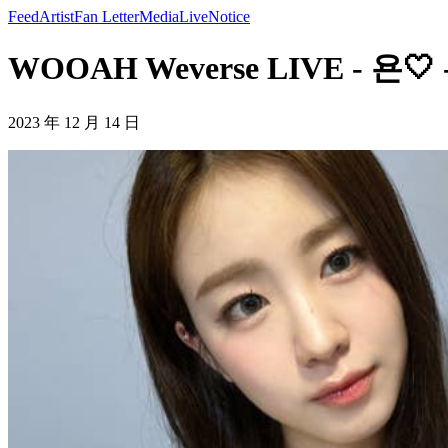
Feed
Artist
Fan Letter
Media
Live
Notice
WOOAH Weverse LIVE - 욘
2023 年 12 月 14 日