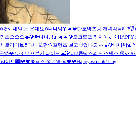
️☃️🤍
내일 눈 온대요❄️
나나밤🎀🔥❤️
단호박즈랑 저녁먹을래?😻
멍즈으으으🐢🐶💝
나나밤🎀🔥🔥
🩷
토크토크 하자아🤍
💛HAPPY 
세로라이브❣️
다시 꼬멍🤍
꼬멍즈 보고싶었나요~~🐢🐶
나나밤🎀

👂❕❤️ いぇい
꼬부기 라이브🐢🌺 #12
콩떡즈의 댄스댄스 😲🩷 #2
라이브🏙️
🌹🖤콩떡즈 성년의 날🖤🌹
Happy woo!ah! Day