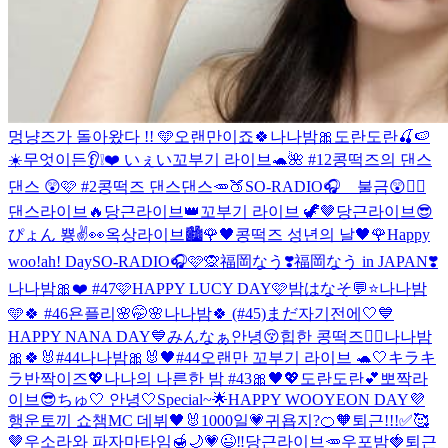
멍냥즈가 돌아왔다 !! 🩵
오랜만이죠🍀나나밤🎀
도란도란🍒🍉
☀️
무엇이든👂❕❤️ いぇい
꼬부기 라이브🐢🌺 #12
콩떡즈의 댄스
댄스 😲🩷 #2
콩떡즈 댄스댄스🥕🍑
SO-RADIO🎧 불금😲❤️‍🔥
댄스라이브🔥
당근라이브👑
꼬부기 라이브 🦖🤎
당근라이브😎
ぴょん 뿅✌️👀
옥상라이브🏙️
🌹🖤콩떡즈 성년의 날🖤🌹
Happy
woo!ah! Day
SO-RADIO🎧🩷🙊
福岡なう❣️
福岡なう in JAPAN❣️
나나밤🎀❤️ #47
🩷HAPPY LUCY DAY🩷
밤はなそ💬⭐️
나나밤
🩵🍀 #46
욘플리🌸
🤭🌸
나나밤🍀 (#45)
まだ자기전에🤍
💙
HAPPY NANA DAY💙
みんなぁ안녕😚
힙한 콩떡즈✌🏻
나나밤
🎀🍀🐰#44
나나밤🎀🐰🖤#44
오랜만 꼬부기 라이브 🐢🤍
キラキ
ラ반짝이즈💖
나나의 나른한 밤 #43🎀🖤💖
도란도란💕
뽀짝라
이브😎
ちゅ🤍 안녕🤍
Special~🌟
HAPPY WOOYEON DAY💜
행운토끼 쇼챔MC 데뷔🖤🐰
1000일💗
귀욥지?🍊🧡
퇴근!!!✅🥰
🤎
우소라와 파자마타임🍯🌙
💗😉‼️
당근라이브🥕
우포밤🍓
퇴근