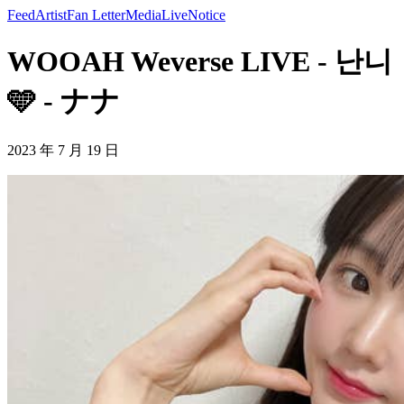
Feed
Artist
Fan Letter
Media
Live
Notice
WOOAH Weverse LIVE - 난니
🩵 - ナナ
2023 年 7 月 19 日