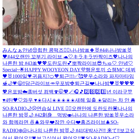
みんなぁ안녕😚
힙한 콩떡즈✌🏻
나나밤🎀🍀🐰#44
나나밤🎀🐰
🖤#44
오랜만 꼬부기 라이브 🐢🤍
キラキラ반짝이즈💖
나나의
나른한 밤 #43🎀🖤💖
도란도란💕
뽀짝라이브😎
ちゅ🤍 안녕🤍
Special~🌟
HAPPY WOOYEON DAY💜
행운토끼 쇼챔MC 데뷔
🖤🐰
1000일💗
귀욥지?🍊🧡
퇴근!!!✅🥰🤎
우소라와 파자마타임
🍯🌙
💗😉‼️
당근라이브🥕
우포밤🍓
퇴근길❤️
나나밤🖤🐰
💖💖💖
💖
욘포밤☁️🦋
버섯 컴백🍄
🤭💖🪄🎧🎵
2️⃣0️⃣2️⃣3️⃣년 이라구🎊
♥️
4탄🖤🤍
와우 ♥️☀️
다시☀️☀️☀️☀️☀️
새해 일출 ☀️
달리는 차 안 🚘
SO-RADIO🌙🫢
연습실 LIVE ❤️‍🔥
오랜만에 도란도란💟
나나의
나른한 밤🐰🌙 #42
刺身 먹방🍣
나나의 나른한 밤🎀🐰
우소라
와 함께라면 🍜🎄
와우❤️
잠깐 수다❤️
흥즈라이브🎄
SO-
RADIO❄️🐚
나나의 나른한 밤🐰🌙 #41
대박사건‼️ 来て‼️
보고싶
어서 왔어요!!💗
보고싶어서 왔어요!!💗
SO-RADIO🎢🤍