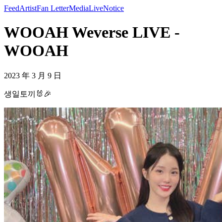
Feed
Artist
Fan Letter
Media
Live
Notice
WOOAH Weverse LIVE -
WOOAH
2023 年 3 月 9 日
생일토끼🐰🎉