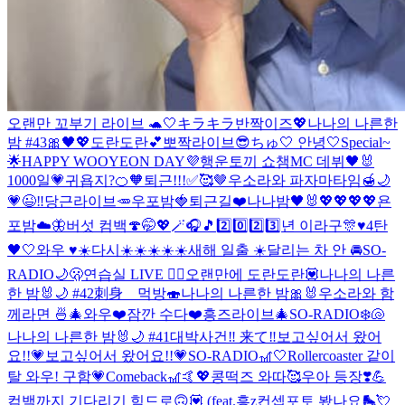
오랜만 꼬부기 라이브 🐢🤍
キラキラ반짝이즈💖
나나의 나른한
밤 #43🎀🖤💖
도란도란💕
뽀짝라이브😎
ちゅ🤍 안녕🤍
Special~
🌟
HAPPY WOOYEON DAY💜
행운토끼 쇼챔MC 데뷔🖤🐰
1000일💗
귀욥지?🍊🧡
퇴근!!!✅🥰🤎
우소라와 파자마타임🍯🌙
💗😉‼️
당근라이브🥕
우포밤🍓
퇴근길❤️
나나밤🖤🐰
💖💖💖💖
욘
포밤☁️🦋
버섯 컴백🍄
🤭💖🪄🎧🎵
2️⃣0️⃣2️⃣3️⃣년 이라구🎊♥️
4탄
🖤🤍
와우 ♥️☀️
다시☀️☀️☀️☀️☀️
새해 일출 ☀️
달리는 차 안 🚘
SO-
RADIO🌙🫢
연습실 LIVE ❤️‍🔥
오랜만에 도란도란💟
나나의 나른
한 밤🐰🌙 #42
刺身 먹방🍣
나나의 나른한 밤🎀🐰
우소라와 함
께라면 🍜🎄
와우❤️
잠깐 수다❤️
흥즈라이브🎄
SO-RADIO❄️🐚
나나의 나른한 밤🐰🌙 #41
대박사건‼️ 来て‼️
보고싶어서 왔어
요!!💗
보고싶어서 왔어요!!💗
SO-RADIO🎢🤍
Rollercoaster 같이
탈 와우! 구함💗
Comeback🎢🤙💖
콩떡즈 와따🥰
우아 등장❣️💪
컴백까지 기다리기 힘드로🙃💟 (feat.흥z
컨셉포토 봤나요🛼💘