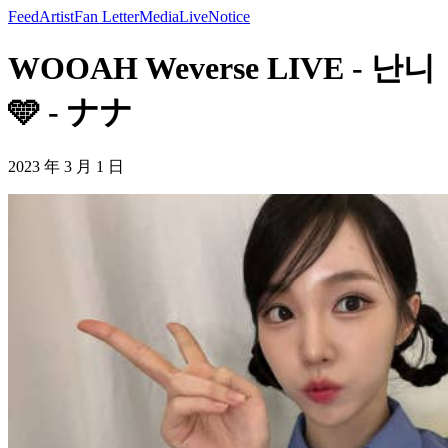
Feed
Artist
Fan Letter
Media
Live
Notice
WOOAH Weverse LIVE - 난니
🩵 - ナナ
2023 年 3 月 1 日