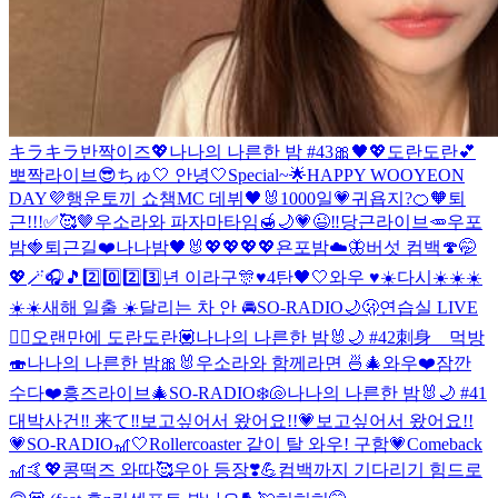
キラキラ반짝이즈💖
나나의 나른한 밤 #43🎀🖤💖
도란도란💕
뽀짝라이브😎
ちゅ🤍 안녕🤍
Special~🌟
HAPPY WOOYEON
DAY💜
행운토끼 쇼챔MC 데뷔🖤🐰
1000일💗
귀욥지?🍊🧡
퇴
근!!!✅🥰🤎
우소라와 파자마타임🍯🌙
💗😉‼️
당근라이브🥕
우포
밤🍓
퇴근길❤️
나나밤🖤🐰
💖💖💖💖
욘포밤☁️🦋
버섯 컴백🍄
🤭
💖🪄🎧🎵
2️⃣0️⃣2️⃣3️⃣년 이라구🎊♥️
4탄🖤🤍
와우 ♥️☀️
다시☀️☀️☀️
☀️☀️
새해 일출 ☀️
달리는 차 안 🚘
SO-RADIO🌙🫢
연습실 LIVE
❤️‍🔥
오랜만에 도란도란💟
나나의 나른한 밤🐰🌙 #42
刺身 먹방
🍣
나나의 나른한 밤🎀🐰
우소라와 함께라면 🍜🎄
와우❤️
잠깐
수다❤️
흥즈라이브🎄
SO-RADIO❄️🐚
나나의 나른한 밤🐰🌙 #41
대박사건‼️ 来て‼️
보고싶어서 왔어요!!💗
보고싶어서 왔어요!!
💗
SO-RADIO🎢🤍
Rollercoaster 같이 탈 와우! 구함💗
Comeback
🎢🤙💖
콩떡즈 와따🥰
우아 등장❣️💪
컴백까지 기다리기 힘드로