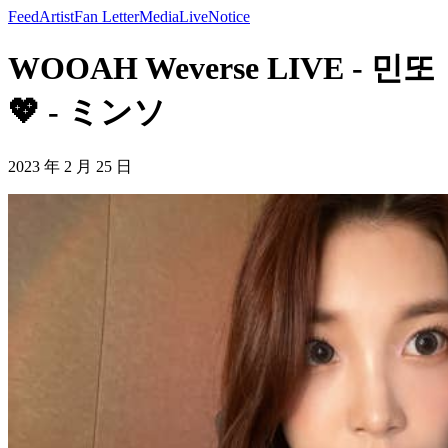
Feed
Artist
Fan Letter
Media
Live
Notice
WOOAH Weverse LIVE - 민또
💖 - ミンソ
2023 年 2 月 25 日