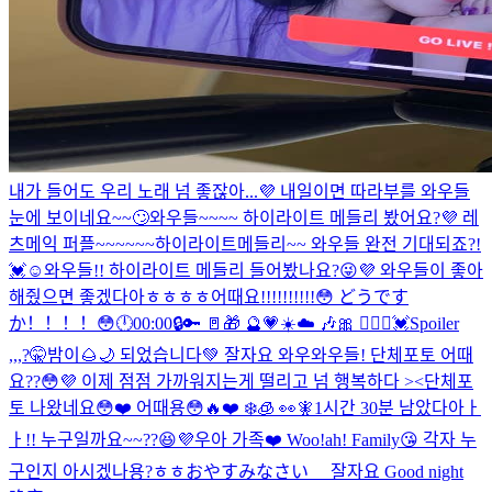
내가 들어도 우리 노래 넘 좋잖아...💜 내일이면 따라부를 와우들
눈에 보이네요~~🙄
와우들~~~~ 하이라이트 메들리 봤어요?💜 레
츠메익 퍼플~~~~~~
하이라이트메들리~~ 와우들 완전 기대되죠?!
💓☺️
와우들!! 하이라이트 메들리 들어봤나요?😜💜 와우들이 좋아
해줬으면 좋겠다아ㅎㅎㅎㅎ
어때요!!!!!!!!!!😳 どうです
か！！！！😳
🕛00:00
🔒🔑 🚪🎁 🔮💗
☀️☁️ 🎶🎀 👩‍❤️‍👨💓
Spoiler
,,,?🤫
밤이🌰🌙 되었습니다💚 잘자요 와우
와우들! 단체포토 어때
요??😳💜 이제 점점 가까워지는게 떨리고 넘 행복하다 ><
단체포
토 나왔네요😳❤️ 어때용😳
🔥❤️ ❄️🧊 👀🧚
1시간 30분 남았다아ㅏ
ㅏ!! 누구일까요~~??😆💜
우아 가족❤️ Woo!ah! Family😘 각자 누
구인지 아시겠나용?ㅎㅎ
おやすみなさい 잘자요 Good night