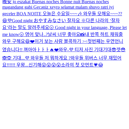
晚安 jo eszakat Buenas noches Bonne nuit Buenas noches
magandang gabi Gecəniz xeyrə selamat malam shuvo ratri iyi
geceler BOA NOITE
오늘은 수요일~~~🎶 와우들 모해요~~~??
😆💜
Good night おやすみなさい 잘자요 ※다른 나라의 ‘잘자
요’라는 말도 알려주세요🌝 Good night in your language, Please let
me know🌝 영어 맞나..?
날씨 너무 좋아요📸
내 반쪽 하트 채워줄
와우 구해요😆❤️
이거 보는 사람 볼콕하기 ><
첫번째는 우연언니
였습니다!! 껴아아ㅏㅏㅏ🔥❤️
와우-💜 티저 사진 기대기대😎
꺗😳
🙈🙊 기대...💜
와우들 저 뭐하게요 ?
와우들 위버스 너무 재밌어
요!!!!!! 우왕...신기해😮😮😮😮
소라의 첫 모먼트💗😳