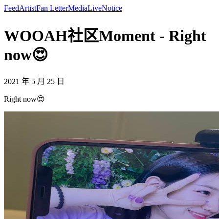
Feed
Artist
Fan Letter
Media
Live
Notice
WOOAH社区Moment - Right
now😍
2021 年 5 月 25 日
Right now😍