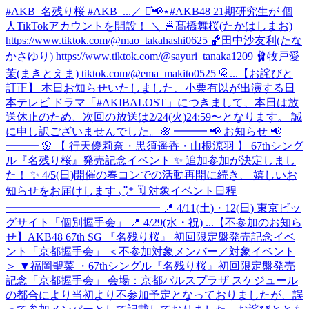
#AKB_名残り桜 #AKB_...
／ ⋆͛📢⋆#AKB48 21期研究生が 個
人TikTokアカウントを開設！ ＼ 🍜髙橋舞桜(たかはしまお)
https://www.tiktok.com/@mao_takahashi0625 🏀田中沙友利(たな
かさゆり) https://www.tiktok.com/@sayuri_tanaka1209 🩰牧戸愛
茉(まきとえま) tiktok.com/@ema_makito0525 🥋...
【お詫びと
訂正】 本日お知らせいたしました、小栗有以が出演する日
本テレビ ドラマ「#AKIBALOST」につきまして、本日は放
送休止のため、次回の放送は2/24(火)24:59〜となります。 誠
に申し訳ございませんでした。
🌸 ━━━ 📢 お知らせ 📢
━━━ 🌸 【 行天優莉奈・黒須遥香・山根涼羽 】 67thシング
ル『名残り桜』発売記念イベント ✨ 追加参加が決定しまし
た！ ✨ 4/5(日)開催の春コンでの活動再開に続き、 嬉しいお
知らせをお届けします ◡̈* 🗓 対象イベント日程
━━━━━━━━━━━━━━ 📍 4/11(土)・12(日) 東京ビッ
グサイト「個別握手会」 📍 4/29(水・祝) ...
【不参加のお知ら
せ】AKB48 67th SG 『名残り桜』 初回限定盤発売記念イベ
ント「京都握手会」 ＜不参加対象メンバー／対象イベント
＞ ▼福岡聖菜 ・67thシングル『名残り桜』初回限定盤発売
記念「京都握手会」 会場：京都パルスプラザ スケジュール
の都合により当初より不参加予定となっておりましたが、誤