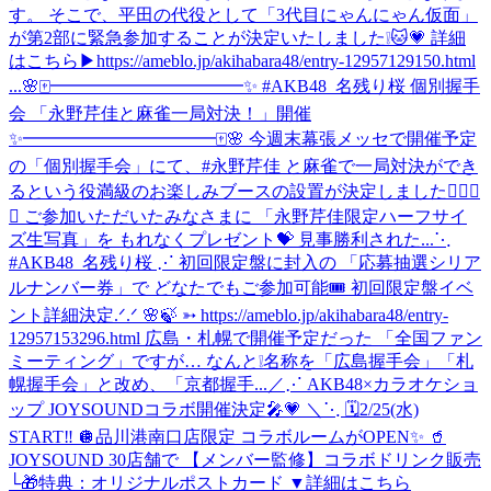
す。 そこで、平田の代役として「3代目にゃんにゃん仮面」
が第2部に緊急参加することが決定いたしました❕🐱💗 詳細
はこちら▶https://ameblo.jp/akihabara48/entry-12957129150.html
...
🌸🀄️━━━━━━━━━━━✨ #AKB48_名残り桜 個別握手
会 「永野芹佳と麻雀一局対決！」開催
✨━━━━━━━━━━━🀄️🌸 今週末幕張メッセで開催予定
の「個別握手会」にて、#永野芹佳 と麻雀で一局対決ができ
るという役満級のお楽しみブースの設置が決定しました✊🏻🎯
💖 ご参加いただいたみなさまに 「永野芹佳限定ハーフサイ
ズ生写真」を もれなくプレゼント💝 見事勝利された...
⋱
#AKB48_名残り桜 ⋰ 初回限定盤に封入の 「応募抽選シリア
ルナンバー券」で どなたでもご参加可能🎟️ 初回限定盤イベ
ント詳細決定.ᐟ.ᐟ 🌸🍃 ➳ https://ameblo.jp/akihabara48/entry-
12957153296.html 広島・札幌で開催予定だった 「全国ファン
ミーティング」ですが… なんと❕名称を「広島握手会」「札
幌握手会」と改め、「京都握手...
／⋰ AKB48×カラオケショ
ップ JOYSOUNDコラボ開催決定🎤💗 ＼⋱ 🗓️2/25(水)
START‼️ 🪩品川港南口店限定 コラボルームがOPEN✨ 🥤
JOYSOUND 30店舗で 【メンバー監修】コラボドリンク販売
└🎁特典：オリジナルポストカード ▼詳細はこちら