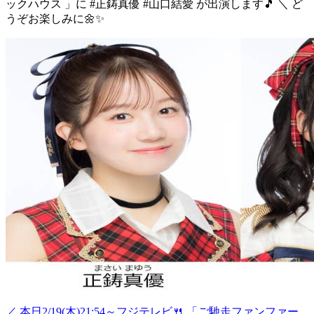
ックハウス 」に #正鋳真優 #山口結愛 が出演します🎵 ＼ ど
うぞお楽しみに🌼✨
／ 本日2/19(木)21:54～フジテレビ🍴 「ご馳走ファンファー