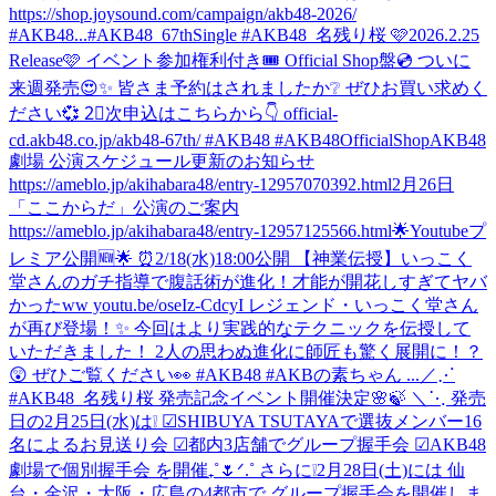
https://shop.joysound.com/campaign/akb48-2026/
#AKB48...
#AKB48_67thSingle #AKB48_名残り桜 🩷2026.2.25
Release🩷 イベント参加権利付き🎟️ Official Shop盤💿 ついに
来週発売😍✨ 皆さま予約はされましたか❔ ぜひお買い求めく
ださい💞 2⃣次申込はこちらから👇 official-
cd.akb48.co.jp/akb48-67th/ #AKB48 #AKB48OfficialShop
AKB48
劇場 公演スケジュール更新のお知らせ
https://ameblo.jp/akihabara48/entry-12957070392.html
2月26日
「ここからだ」公演のご案内
https://ameblo.jp/akihabara48/entry-12957125566.html
🌟Youtubeプ
レミア公開🆕🌟 ⏰2/18(水)18:00公開 【神業伝授】いっこく
堂さんのガチ指導で腹話術が進化！才能が開花しすぎてヤバ
かったww youtu.be/oseIz-CdcyI レジェンド・いっこく堂さん
が再び登場！✨ 今回はより実践的なテクニックを伝授して
いただきました！ 2人の思わぬ進化に師匠も驚く展開に！？
😲 ぜひご覧ください👀 #AKB48 #AKBの素ちゃん ...
／⋰
#AKB48_名残り桜 発売記念イベント開催決定🌸🍃 ＼⋱ 発売
日の2月25日(水)は❕ ☑︎SHIBUYA TSUTAYAで選抜メンバー16
名によるお見送り会 ☑︎都内3店舗でグループ握手会 ☑︎AKB48
劇場で個別握手会 を開催₊˚🌷ᐟ.˚ さらに❕2月28日(土)には 仙
台・金沢・大阪・広島の4都市で グループ握手会を開催しま