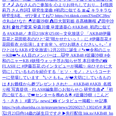
す📍🗾 みなさんのご参加を 心よりお待ちしており...
【#指原
莉乃 さん作詞】研究生楽曲 #初恋に似てる 🎀🍒 キラキラな
研究生8名、ぜひ覚えてね💘 https://vt.tiktok.com/ZSmDC28rs/
🎨丸山ひなた 🐣近藤沙樹 👸🏻大賀彩姫 🍜髙橋舞桜 🏀田中沙
友利 🩰牧戸愛茉 🥋森川優 🥁渡邉葵心 #AKB48_初恋に似て
る #AKB48
／ 本日2/18(水)25:00～文化放送🎈 「AKB48伊藤
百花と花田藍衣のひと“花”咲かせたいっ！」に #伊藤百花 #
花田藍衣 が出演します🌼🌸 ＼ ぜひお聴きください｡✧｡･ﾟ #
ひとはなAKB #文化放送
\\ 2月22日に誕生 // 🐾👑令和のニャ
ーKB👑🐾 4人目のメンバーは…🐱💚 AKB48 #近藤沙樹 #令
和のニャーKB #妖怪ウォッチ
🍑お知らせ🍑 本日発売の📸
FLASH に #伊藤百花 のインタビューが掲載✨ ㊙️ひそかに大
切にしているものを紹介する「ヒソ・ モノ」というコーナ
ーに登場しています 〝いともも〟が❤️大切にしているもの
は👴お爺様から🎁プレゼントされた… #AKB48 #AKB_名残
り桜 写真提供・FLASH編集部
🍊お知らせ🍊 研究生曲💕『初
恋に似てる』で👑センターを務める🌟 #近藤沙樹（こんど
う・さき ） #週プレ newsに📸インタビュー掲載✨ ✏️記事
https://wpb.shueisha.co.jp/gravure/news/20260217-130245/# 来週
🗓2月23日🎂14歳の誕生日です🎉 ▶️先行配信 lnk.to/AKB48_hn