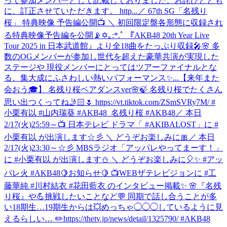
って参加メンバーとして記載しておりました。お詫びととも
に、訂正させていただきます。 http...
／ 67th SG「名残り
桜」 特典映像 予告編公開📺 ＼ 初回限定盤各形態に収録され
る特典映像予告編を公開📡✡｡:*.ﾟ 『AKB48 20th Year Live
Tour 2025 in 日本武道館』より全18曲をたっぷり収録🎤🌸 多
数のOGメンバーが参加し世代を超えた豪華共演が実現した
ステージや 現役メンバーにとってはツアーファイナルとな
る、集大成にふさわしい熱いパフォーマンス✨...
【来年また
会おう🎓】 名残り桜ペアダンスver🌸🍃 名残り桜でたくさん
思い出つくってね🤳🏻🌷 https://vt.tiktok.com/ZSmSVRy7M/ #
小栗有以 #山内瑞葵 #AKB48_名残り桜 #AKB48
／ 本日
2/17(火)25:59～📺 日本テレビ ドラマ「 #AKIBALOST」に #
小栗有以 が出演します☆彡 ＼ どうぞお楽しみに🎀
／ 本日
2/17(火)23:30～☆彡 MBSラジオ「アッパレやってまーす！」
に #小栗有以 が出演します⛄ ＼ どうぞお楽しみに🎈✨ #アッ
パレ火 #AKB48
🍋お知らせ🍋 📺WEBザテレビジョンに #工
藤華純 #川村結衣 #花田藍衣 のインタビュー掲載✨ 🌸『名残
り桜』や💪挑戦したいことなど💬 同期で話し合うことが多
い18期生…19期生からは💥めっちゃ◯◯◯しているように見
えるらしい… ✏️https://thetv.jp/news/detail/1325790/ #AKB48