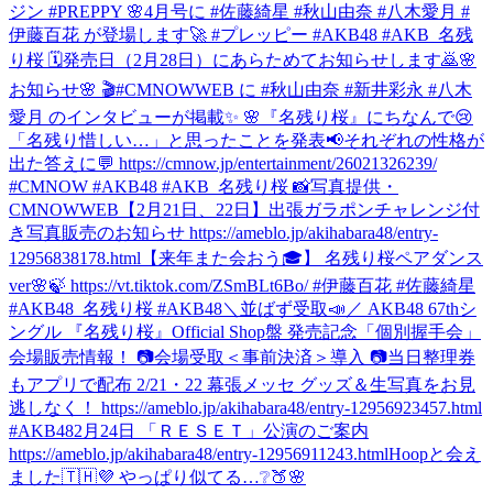
ジン #PREPPY 🌸4月号に #佐藤綺星 #秋山由奈 #八木愛月 #
伊藤百花 が登場します🚀 #プレッピー #AKB48 #AKB_名残
り桜 🗓発売日（2月28日）にあらためてお知らせします🙇
🌸
お知らせ🌸 🎬#CMNOWWEB に #秋山由奈 #新井彩永 #八木
愛月 のインタビューが掲載✨ 🌸『名残り桜』にちなんで😢
「名残り惜しい…」と思ったことを発表📢それぞれの性格が
出た答えに💬 https://cmnow.jp/entertainment/26021326239/
#CMNOW #AKB48 #AKB_名残り桜 📸写真提供・
CMNOWWEB
【2月21日、22日】出張ガラポンチャレンジ付
き写真販売のお知らせ https://ameblo.jp/akihabara48/entry-
12956838178.html
【来年また会おう🎓】 名残り桜ペアダンス
ver🌸🍃 https://vt.tiktok.com/ZSmBLt6Bo/ #伊藤百花 #佐藤綺星
#AKB48_名残り桜 #AKB48
＼並ばず受取📣／ AKB48 67thシ
ングル 『名残り桜』Official Shop盤 発売記念「個別握手会」
会場販売情報！ 📷会場受取＜事前決済＞導入 📷当日整理券
もアプリで配布 2/21・22 幕張メッセ グッズ＆生写真をお見
逃しなく！ https://ameblo.jp/akihabara48/entry-12956923457.html
#AKB48
2月24日 「ＲＥＳＥＴ」公演のご案内
https://ameblo.jp/akihabara48/entry-12956911243.html
Hoopと会え
ました🇹🇭💜 やっぱり似てる…❔🍑🌸