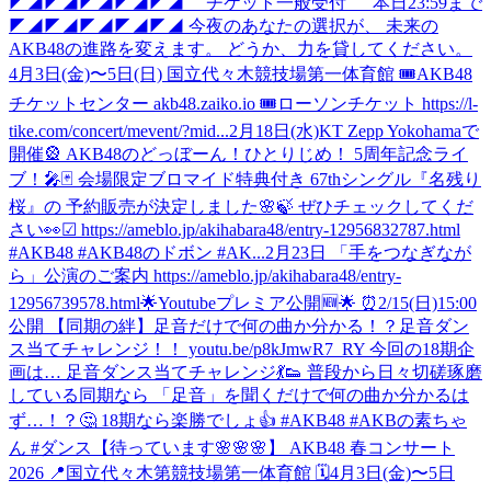
◤◢◤◢◤◢◤◢◤◢ チケット一般受付 本日23:59まで
◤◢◤◢◤◢◤◢◤◢ 今夜のあなたの選択が、 未来の
AKB48の進路を変えます。 どうか、力を貸してください。
4月3日(金)〜5日(日) 国立代々木競技場第一体育館 🎟AKB48
チケットセンター akb48.zaiko.io 🎟ローソンチケット https://l-
tike.com/concert/mevent/?mid...
2月18日(水)KT Zepp Yokohamaで
開催🎡 AKB48のどっぼーん！ひとりじめ！ 5周年記念ライ
ブ！🎤🃏 会場限定ブロマイド特典付き 67thシングル『名残り
桜』の 予約販売が決定しました🌸🍃 ぜひチェックしてくだ
さい👀☑︎ https://ameblo.jp/akihabara48/entry-12956832787.html
#AKB48 #AKB48のドボン #AK...
2月23日 「手をつなぎなが
ら」公演のご案内 https://ameblo.jp/akihabara48/entry-
12956739578.html
🌟Youtubeプレミア公開🆕🌟 ⏰2/15(日)15:00
公開 【同期の絆】足音だけで何の曲か分かる！？足音ダン
ス当てチャレンジ！！ youtu.be/p8kJmwR7_RY 今回の18期企
画は… 足音ダンス当てチャレンジ💃👟 普段から日々切磋琢磨
している同期なら 「足音」を聞くだけで何の曲か分かるは
ず…！？🤔 18期なら楽勝でしょ👍 #AKB48 #AKBの素ちゃ
ん #ダンス
【待っています🌸🌸🌸】 AKB48 春コンサート
2026 📍国立代々木第競技場第一体育館 🗓️4月3日(金)〜5日