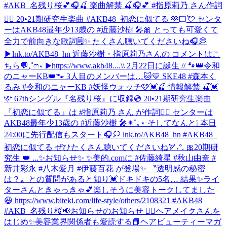
#AKB_名残り桜
💕🎧🍒 楽曲解禁 🍒🎧💕 #指原莉乃 さん作詞
✍🏻 20•21期研究生楽曲 #AKB48_初恋に似てる 🫶🏻💘 センタ
ーはAKB48最年少13歳の #近藤沙樹 🎤🎀 とっても可愛くて
全力で前向きな歌詞🗒️✨ たくさん聴いてくださいね🎧💭
▶︎lnk.to/AKB48_hn 近藤沙樹・指原莉乃さんの コメントはこ
ちら💬₊˚ෆ⋆ ▶︎https://www.akb48....
\\ 2月22日に誕生 // 🐾👑令和
のニャーKB👑🐾 3人目のメンバーは…🐱💛 SKE48 #森本く
るみ #令和のニャーKB #妖怪ウォッチ
🩷💓🍒 情報解禁 🍒💓
🩷 67thシングル『名残り桜』に収録💿 20•21期研究生楽曲
『初恋に似てる』は #指原莉乃 さん が作詞✍🏻 センターは
AKB48最年少13歳の #近藤沙樹 🎤✴︎˚｡⋆ そしてなんと❕ 本日
24:00に先行配信もスタート🎧💭 lnk.to/AKB48_hn #AKB48_
初恋に似てる ぜひたくさん聴いてくださいね🏹˖°. 🎀20期研
究生 👑 ...
✨お知らせ✨ ✨美的.comに #佐藤綺星 #秋山由奈 #
新井彩永 #八木愛月 #伊藤百花 が登場✨ 〝透明感の秘密
は？〟との質問があると知り💓ドキドキの5名… 結果✨ライ
ターさんときゃっきゃ💕楽しそうに美容トークしてました
😆 https://www.biteki.com/life-style/others/2108321 #AKB48
#AKB_名残り桜
📢お知らせのお知らせ 💆‍♀️ヘアメイクさんを
はじめ✨美容業界関係者も愛読する📕ヘアビューティーマガ