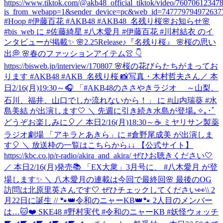
https://www.tiktok.com/@akb48_official_tiktok/video/7607061234
is_from_webapp=1&sender_device=pc&web_id=747779794972637
#Hoop #伊藤百花 #AKB48 #AKB48_名残り桜
🌸お知らせ🌸
#bis_web に #佐藤綺星 #八木愛月 #伊藤百花 #川村結衣 のイ
ンタビューが掲載✨ 🌸2.25Release♪『名残り桜』 🌸桜の思い
出💭 🌸春のファッションアイテム👚 👇
https://bisweb.jp/interview/170807 🌸桜の花びらたちがまってお
ります #AKB48 #AKB_名残り桜 📸写真・木村哲夫さん
／ 本
日2/16(月)19:30～🎧 「#AKB48のささやきラジオ ～山梨、
石川、福井、山口でしか流れないから！」 に #山内瑞葵 #水
島美結 が出演します🤍 ＼ 先週に引き続き水島が登場｡✧｡･ﾟ
どうぞお楽しみに🎈
／ 本日2/16(月)18:30～☕ ミヤリサン製薬
ラジオ劇場 「アキラとあきら」に #倉野尾成美 が出演しま
す🎈 ＼ 放送枠の一覧はこちらから↓↓ 【公式サイト】
https://kbc.co.jp/r-radio/akira_and_akira/ ぜひお聴きください🤍
／ 本日2/16(月)発売📚 「EX大衆」3月号に、 #八木愛月 が登
場します✨ ＼ 八木愛月の連載は今回で最終回🌸 最後のOG
訪問は北原里英さんです🤍 ぜひチェックしてください👀
\\ 2
月22日に誕生 // 🐾👑令和のニャーKB👑🐾 2人目のメンバー
は…🐱❤️ SKE48 #野村実代 #令和のニャーKB #妖怪ウォッチ