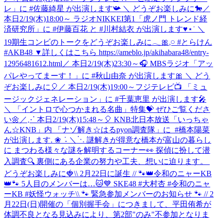
レ」に #佐藤綺星 が出演します📯 ＼ どうぞお楽しみに🐎
／
本日2/19(木)18:00～ ラジオNIKKEI第1「虎ノ門 トレンド経
済研究所」に #伊藤百花 と #川村結衣 が出演します♥⋆˙ ＼
19期生コンビのトークをどうぞお楽しみに𓂃🎀𓈒𓏸 #とらけん
#AKB48 ▼詳しくはこちら https://ameblo.jp/akihabara48/entry-
12956481612.html
／ 本日2/19(木)23:30～🎧 MBSラジオ「アッ
パレやってまーす！」に #秋山由奈 が出演します🎀 ＼ どう
ぞお楽しみに🎈
／ 本日2/19(木)19:00～フジテレビ📺 「ミュ
ージックジェネレーション」に #千葉恵里 が出演します🎤
＼ 「イントロで心つかまれる名曲」特集💝 ぜひご覧くださ
い🌼
‎／⋰ ‎本日2/19(木)15:48～🎈 ‎KNB北日本放送「いっちゃ
ん☆KNB」内 ‎「ナゾ解き☆はるpyon調査隊」に ‎ ⁦‪#橋本陽菜‬⁩
が出演します. ❀ ݁ ˖ ‎＼⋱ ‎謎解きが得意な橋本が富山の暮らし
に ‎まつわる様々な謎を解明するコーナー👀 ‎探偵に扮して潜
入調査🔍 ‎裏側にある企業の努力や工夫、想いに迫ります。 ‎
どうぞお楽しみに🍓
\\ 2月22日に誕生 // 🐾👑令和のニャーKB
👑🐾 5人目のメンバーは…🐱💙 SKE48 #大村杏 #令和のニャ
ーKB #妖怪ウォッチ
\\ 🐾 緊急参加メンバーのお知らせ 🐾 // 2
月22日(日)開催の「個別握手会」につきまして、平田侑希が
体調不良となる見込みにより、第2部"のみ"不参加となりま