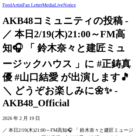
Feed
Artist
Fan Letter
Media
Live
Notice
AKB48コミュニティの投稿 -
／ 本日2/19(木)21:00～FM高
知🎧 「 鈴⽊奈々と建匠ミュ
ージックハウス 」に #正鋳真
優 #山口結愛 が出演します🎵
＼ どうぞお楽しみに🌼✨ -
AKB48_Official
2026 年 2 月 19 日
／ 本日2/19(木)21:00～FM高知🎧 「 鈴⽊奈々と建匠ミュージ