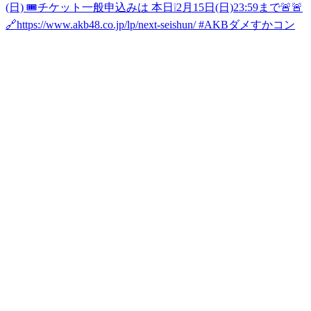
(日) 🎟️チケット一般申込みは 本日❕2月15日(日)23:59まで🚨🚨
🔗https://www.akb48.co.jp/lp/next-seishun/ #AKBダメすかコン