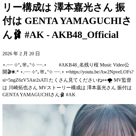
リー構成は 澤本嘉光さん 振
付は GENTA YAMAGUCHIさ
ん🩰 #AK - AKB48_Official
2026 年 2 月 20 日
⋆.┈┈ ⊹°｡🌸｡°⊹ ┈┈.⋆ #AKB48_名残り桜 Music Video公
開🎬❀.* ⋆.┈┈ ⊹°｡🌸｡°⊹ ┈┈.⋆ ➳https://youtu.be/Aw2NpveLOFs?
si=5ngZ6zV5Aie2sATl たくさん見てくださいね👀🌪️ MV監督
は 川崎拓也さん MVストーリー構成は 澤本嘉光さん 振付は
GENTA YAMAGUCHIさん🩰 #AK