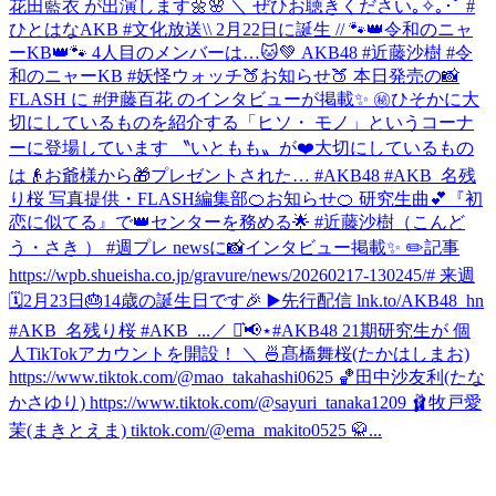
花田藍衣 が出演します🌼🌸 ＼ ぜひお聴きください｡✧｡･ﾟ #
ひとはなAKB #文化放送
\\ 2月22日に誕生 // 🐾👑令和のニャ
ーKB👑🐾 4人目のメンバーは…🐱💚 AKB48 #近藤沙樹 #令
和のニャーKB #妖怪ウォッチ
🍑お知らせ🍑 本日発売の📸
FLASH に #伊藤百花 のインタビューが掲載✨ ㊙️ひそかに大
切にしているものを紹介する「ヒソ・ モノ」というコーナ
ーに登場しています 〝いともも〟が❤️大切にしているもの
は👴お爺様から🎁プレゼントされた… #AKB48 #AKB_名残
り桜 写真提供・FLASH編集部
🍊お知らせ🍊 研究生曲💕『初
恋に似てる』で👑センターを務める🌟 #近藤沙樹（こんど
う・さき ） #週プレ newsに📸インタビュー掲載✨ ✏️記事
https://wpb.shueisha.co.jp/gravure/news/20260217-130245/# 来週
🗓2月23日🎂14歳の誕生日です🎉 ▶️先行配信 lnk.to/AKB48_hn
#AKB_名残り桜 #AKB_...
／ ⋆͛📢⋆#AKB48 21期研究生が 個
人TikTokアカウントを開設！ ＼ 🍜髙橋舞桜(たかはしまお)
https://www.tiktok.com/@mao_takahashi0625 🏀田中沙友利(たな
かさゆり) https://www.tiktok.com/@sayuri_tanaka1209 🩰牧戸愛
茉(まきとえま) tiktok.com/@ema_makito0525 🥋...