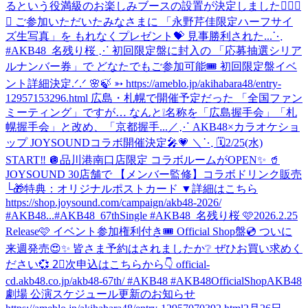
るという役満級のお楽しみブースの設置が決定しました✊🏻🎯
💖 ご参加いただいたみなさまに 「永野芹佳限定ハーフサイ
ズ生写真」を もれなくプレゼント💝 見事勝利された...
⋱
#AKB48_名残り桜 ⋰ 初回限定盤に封入の 「応募抽選シリア
ルナンバー券」で どなたでもご参加可能🎟️ 初回限定盤イベ
ント詳細決定.ᐟ.ᐟ 🌸🍃 ➳ https://ameblo.jp/akihabara48/entry-
12957153296.html 広島・札幌で開催予定だった 「全国ファン
ミーティング」ですが… なんと❕名称を「広島握手会」「札
幌握手会」と改め、「京都握手...
／⋰ AKB48×カラオケショ
ップ JOYSOUNDコラボ開催決定🎤💗 ＼⋱ 🗓️2/25(水)
START‼️ 🪩品川港南口店限定 コラボルームがOPEN✨ 🥤
JOYSOUND 30店舗で 【メンバー監修】コラボドリンク販売
└🎁特典：オリジナルポストカード ▼詳細はこちら
https://shop.joysound.com/campaign/akb48-2026/
#AKB48...
#AKB48_67thSingle #AKB48_名残り桜 🩷2026.2.25
Release🩷 イベント参加権利付き🎟️ Official Shop盤💿 ついに
来週発売😍✨ 皆さま予約はされましたか❔ ぜひお買い求めく
ださい💞 2⃣次申込はこちらから👇 official-
cd.akb48.co.jp/akb48-67th/ #AKB48 #AKB48OfficialShop
AKB48
劇場 公演スケジュール更新のお知らせ