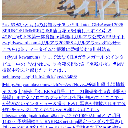
*⋆⸜ ꉂꉂ📢いともものお知らせ🍑 ⸝⋆* Rakuten GirlsAward 2026
SPRING/SUMMERに #伊藤百花 が出演します.ᐟ.ᐟ🍒 📍
4/18(土)代々木第一体育館 ▼詳細はガルアワ公式WEBサイト
へ girls-award.com #ガルアワ2026SS #ガルアワ
✨お知らせ✨
こちらは☕️ティータイムで優雅に😊微笑む #川村結衣
（@yui_kawamura）✨ …ではなく🪟#ガラスガール のインタ
ビュー中の〝かわゆい〟✨ 今夜公開の🌸『名残り桜』🎥MV
撮影中💡ふと感じたこととは…
✏️https://glassgirl.info/article/post-33486/
▶️https://m.youtube.com/watch?v=Aw2Npve...
📢森川優 出演情報
🎉 2/28(土)発売「BUBKA4月号」に、 21期研究生 #森川優 が
登場します🎈 ソロでのグラビアは今回が初めて🤍 ここでし
か読めないインタビュー＆撮り下ろし写真が掲載されます🌼
ぜひチェックしてください👀 ▼詳しくはこちら
https://ameblo.jp/akihabara48/entry-12957106502.html
／ 💕明日
11:00～予約開始‼️ ＼ #AKB48 net shop限定ランダム生写真(L
判カード付き)📸 L判カードはハート型抜き加工💌♥💗 詳細