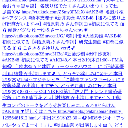
会おう🤜🏻🤛🏻】 名残り桜でたくさん思い出つくってね
🤳🏻🌸🍃 https://vt.tiktok.com/ZSmy3FMaX/ #AKB48_名残り桜
#ペアダンス #橋本恵理子 #新井彩永 #AKB48
【後ろに盛り上
げ部隊がいます📣】#指原莉乃 さん作詞曲 #初恋に似てる 🎀
🍒 頭身バグな ゆーゆ＆さーちゃんver👠💗
https://vt.tiktok.com/ZSmyccnUG/ #森川優 #大賀彩姫 #AKB48_
初恋に似てる
【#指原莉乃 さん作詞】研究生楽曲 #初恋に似
てる 🎀🍒 こさき＆さゆりん ver🐣🏀
https://vt.tiktok.com/ZSmyc3H3e/ #近藤沙樹 #田中沙友利
#AKB48_初恋に似てる #AKB48
／ 本日2/19(木)21:00～FM高
知🎧 「 鈴⽊奈々と建匠ミュージックハウス 」に #正鋳真優
#山口結愛 が出演します🎵 ＼ どうぞお楽しみに🌼✨
／ 本日
2/19(木)21:54～フジテレビ🍴 「ご馳走ファンファーレ」に #
佐藤綺星 が出演します📯 ＼ どうぞお楽しみに🐎
／ 本日
2/19(木)18:00～ ラジオNIKKEI第1「虎ノ門 トレンド経済研
究所」に #伊藤百花 と #川村結衣 が出演します♥⋆˙ ＼ 19期
生コンビのトークをどうぞお楽しみに𓂃🎀𓈒𓏸 #とらけん
#AKB48 ▼詳しくはこちら https://ameblo.jp/akihabara48/entry-
12956481612.html
／ 本日2/19(木)23:30～🎧 MBSラジオ「アッ
パレやってまーす！」に #秋山由奈 が出演します🎀 ＼ どう