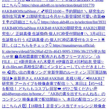
はこちら👇 https://shop.akb48.co.jp/selection/detail/101770
#AKB48OfficialShop
／ 💕明日10:00～予約開始‼️ ＼ 研究生の
個別生写真💗 21期研究生は今月から新登場👐 可愛い衣装🍩
🥄🍭の詳細はこちら👇 https://shop.akb48.co.jp/selection/list/3931
#AKB48OfficialShop #AKB48 #AKB20期研究生 #AKB21期研
究生
/／ 正鋳真優 生誕祭🎂 個人FC枠受付開始❣️ \＼ 3月4日に
生誕祭を行う #正鋳真優 の 個人FC枠応募受付をスタート🌟
詳しくはこちらをチェック👇 https://masaimayuu.official-
fc.site/news/detail/5fe2f6af-d21b-4643-9095-3390c38c237e
🌸お知
らせ🌸 🏫高校図書館で配布される📕フリーマガジン「ch
FILE」に #新井彩永 #八木愛月 #伊藤百花 #川村結衣 登場✨
📱ch-files.net 高校生記者にインタビューしていただきました
✏️ 🎧思い出の青春ソング 🌸新学期のルーティン 🇬🇧英語勉
強法▶︎🌼新井さん #AKB48 #AKB48_名残り桜
／ 📢#AKB17
研究所 アーカイブを映像倉庫で配信 ✨ ＼ 本日は【#5〜6】
を配信！ どちらもコスプレ回👗👑 ぜひご覧ください💭
akb48group-eizo.jp/home
／ 『AKBの素を出すちゃんねる』の
コンテンツ 映像倉庫で配信開始❕⭐️ ＼ 本日の配信コンテンツ
はこちら🎶 1️⃣【18期生】足音ダンス当てチャレンジ 映像倉