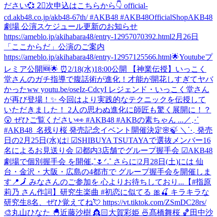
ださい💞 2⃣次申込はこちらから👇 official-
cd.akb48.co.jp/akb48-67th/ #AKB48 #AKB48OfficialShop
AKB48
劇場 公演スケジュール更新のお知らせ
https://ameblo.jp/akihabara48/entry-12957070392.html
2月26日
「ここからだ」公演のご案内
https://ameblo.jp/akihabara48/entry-12957125566.html
🌟Youtubeプ
レミア公開🆕🌟 ⏰2/18(水)18:00公開 【神業伝授】いっこく
堂さんのガチ指導で腹話術が進化！才能が開花しすぎてヤバ
かったww youtu.be/oseIz-CdcyI レジェンド・いっこく堂さん
が再び登場！✨ 今回はより実践的なテクニックを伝授して
いただきました！ 2人の思わぬ進化に師匠も驚く展開に！？
😲 ぜひご覧ください👀 #AKB48 #AKBの素ちゃん ...
／⋰
#AKB48_名残り桜 発売記念イベント開催決定🌸🍃 ＼⋱ 発売
日の2月25日(水)は❕ ☑︎SHIBUYA TSUTAYAで選抜メンバー16
名によるお見送り会 ☑︎都内3店舗でグループ握手会 ☑︎AKB48
劇場で個別握手会 を開催₊˚🌷ᐟ.˚ さらに❕2月28日(土)には 仙
台・金沢・大阪・広島の4都市で グループ握手会を開催しま
す📍🗾 みなさんのご参加を 心よりお待ちしており...
【#指原
莉乃 さん作詞】研究生楽曲 #初恋に似てる 🎀🍒 キラキラな
研究生8名、ぜひ覚えてね💘 https://vt.tiktok.com/ZSmDC28rs/
🎨丸山ひなた 🐣近藤沙樹 👸🏻大賀彩姫 🍜髙橋舞桜 🏀田中沙