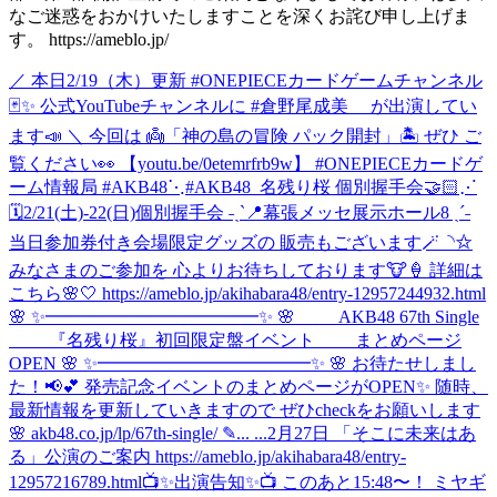
なご迷惑をおかけいたしますことを深くお詫び申し上げま
す。 https://ameblo.jp/
／ 本日2/19（木）更新 #ONEPIECEカードゲームチャンネル
🃏✨ 公式YouTubeチャンネルに #倉野尾成美 が出演してい
ます📣 ＼ 今回は 👼「神の島の冒険 パック開封」🏝️ ぜひ ご
覧ください👀 【youtu.be/0etemrfrb9w】 #ONEPIECEカードゲ
ーム情報局 #AKB48
⋱#AKB48_名残り桜 個別握手会🤝🏻⋰
🗓️2/21(土)-22(日)個別握手会 ˗ˏˋ📍幕張メッセ展示ホール8 ˎˊ˗
当日参加券付き会場限定グッズの 販売もございます🪄◝✩
みなさまのご参加を 心よりお待ちしております🐮🍦 詳細は
こちら🌸🤍 https://ameblo.jp/akihabara48/entry-12957244932.html
🌸 ✨━━━━━━━━━━━━✨ 🌸 AKB48 67th Single
『名残り桜』初回限定盤イベント まとめページ
OPEN 🌸 ✨━━━━━━━━━━━━✨ 🌸 お待たせしまし
た！📢💕 発売記念イベントのまとめページがOPEN✨ 随時、
最新情報を更新していきますので ぜひcheckをお願いします
🌸 akb48.co.jp/lp/67th-single/ ✎... ...
2月27日 「そこに未来はあ
る」公演のご案内 https://ameblo.jp/akihabara48/entry-
12957216789.html
📺✨出演告知✨📺 このあと15:48〜！ ミヤギ