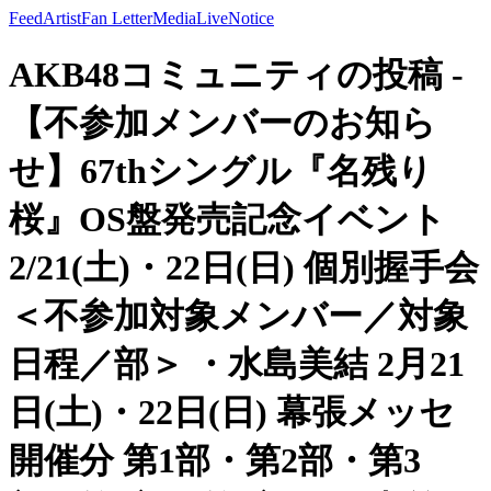
Feed
Artist
Fan Letter
Media
Live
Notice
AKB48コミュニティの投稿 -
【不参加メンバーのお知ら
せ】67thシングル『名残り
桜』OS盤発売記念イベント
2/21(土)・22日(日) 個別握手会
＜不参加対象メンバー／対象
日程／部＞ ・水島美結 2月21
日(土)・22日(日) 幕張メッセ
開催分 第1部・第2部・第3