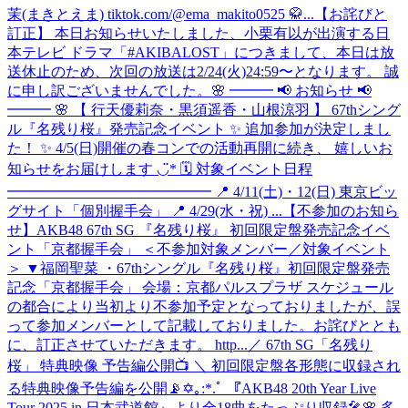
茉(まきとえま) tiktok.com/@ema_makito0525 🥋...
【お詫びと
訂正】 本日お知らせいたしました、小栗有以が出演する日
本テレビ ドラマ「#AKIBALOST」につきまして、本日は放
送休止のため、次回の放送は2/24(火)24:59〜となります。 誠
に申し訳ございませんでした。
🌸 ━━━ 📢 お知らせ 📢
━━━ 🌸 【 行天優莉奈・黒須遥香・山根涼羽 】 67thシング
ル『名残り桜』発売記念イベント ✨ 追加参加が決定しまし
た！ ✨ 4/5(日)開催の春コンでの活動再開に続き、 嬉しいお
知らせをお届けします ◡̈* 🗓 対象イベント日程
━━━━━━━━━━━━━━ 📍 4/11(土)・12(日) 東京ビッ
グサイト「個別握手会」 📍 4/29(水・祝) ...
【不参加のお知ら
せ】AKB48 67th SG 『名残り桜』 初回限定盤発売記念イベ
ント「京都握手会」 ＜不参加対象メンバー／対象イベント
＞ ▼福岡聖菜 ・67thシングル『名残り桜』初回限定盤発売
記念「京都握手会」 会場：京都パルスプラザ スケジュール
の都合により当初より不参加予定となっておりましたが、誤
って参加メンバーとして記載しておりました。お詫びととも
に、訂正させていただきます。 http...
／ 67th SG「名残り
桜」 特典映像 予告編公開📺 ＼ 初回限定盤各形態に収録され
る特典映像予告編を公開📡✡｡:*.ﾟ 『AKB48 20th Year Live
Tour 2025 in 日本武道館』より全18曲をたっぷり収録🎤🌸 多