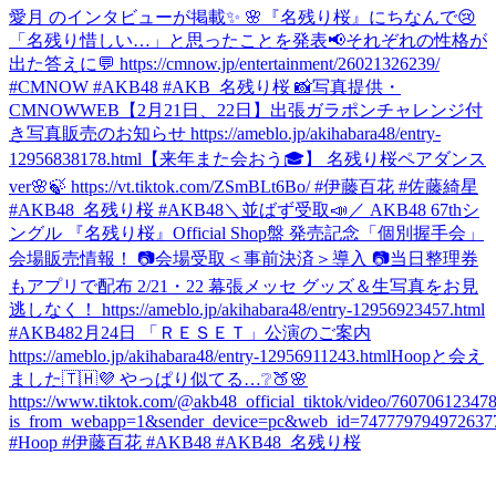
愛月 のインタビューが掲載✨ 🌸『名残り桜』にちなんで😢
「名残り惜しい…」と思ったことを発表📢それぞれの性格が
出た答えに💬 https://cmnow.jp/entertainment/26021326239/
#CMNOW #AKB48 #AKB_名残り桜 📸写真提供・
CMNOWWEB
【2月21日、22日】出張ガラポンチャレンジ付
き写真販売のお知らせ https://ameblo.jp/akihabara48/entry-
12956838178.html
【来年また会おう🎓】 名残り桜ペアダンス
ver🌸🍃 https://vt.tiktok.com/ZSmBLt6Bo/ #伊藤百花 #佐藤綺星
#AKB48_名残り桜 #AKB48
＼並ばず受取📣／ AKB48 67thシ
ングル 『名残り桜』Official Shop盤 発売記念「個別握手会」
会場販売情報！ 📷会場受取＜事前決済＞導入 📷当日整理券
もアプリで配布 2/21・22 幕張メッセ グッズ＆生写真をお見
逃しなく！ https://ameblo.jp/akihabara48/entry-12956923457.html
#AKB48
2月24日 「ＲＥＳＥＴ」公演のご案内
https://ameblo.jp/akihabara48/entry-12956911243.html
Hoopと会え
ました🇹🇭💜 やっぱり似てる…❔🍑🌸
https://www.tiktok.com/@akb48_official_tiktok/video/7607061234
is_from_webapp=1&sender_device=pc&web_id=747779794972637
#Hoop #伊藤百花 #AKB48 #AKB48_名残り桜