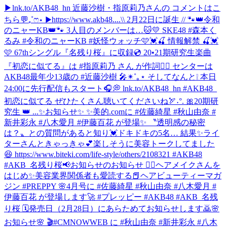
▶︎lnk.to/AKB48_hn 近藤沙樹・指原莉乃さんの コメントはこ
ちら💬₊˚ෆ⋆ ▶︎https://www.akb48....
\\ 2月22日に誕生 // 🐾👑令和
のニャーKB👑🐾 3人目のメンバーは…🐱💛 SKE48 #森本く
るみ #令和のニャーKB #妖怪ウォッチ
🩷💓🍒 情報解禁 🍒💓
🩷 67thシングル『名残り桜』に収録💿 20•21期研究生楽曲
『初恋に似てる』は #指原莉乃 さん が作詞✍🏻 センターは
AKB48最年少13歳の #近藤沙樹 🎤✴︎˚｡⋆ そしてなんと❕ 本日
24:00に先行配信もスタート🎧💭 lnk.to/AKB48_hn #AKB48_
初恋に似てる ぜひたくさん聴いてくださいね🏹˖°. 🎀20期研
究生 👑 ...
✨お知らせ✨ ✨美的.comに #佐藤綺星 #秋山由奈 #
新井彩永 #八木愛月 #伊藤百花 が登場✨ 〝透明感の秘密
は？〟との質問があると知り💓ドキドキの5名… 結果✨ライ
ターさんときゃっきゃ💕楽しそうに美容トークしてました
😆 https://www.biteki.com/life-style/others/2108321 #AKB48
#AKB_名残り桜
📢お知らせのお知らせ 💆‍♀️ヘアメイクさんを
はじめ✨美容業界関係者も愛読する📕ヘアビューティーマガ
ジン #PREPPY 🌸4月号に #佐藤綺星 #秋山由奈 #八木愛月 #
伊藤百花 が登場します🚀 #プレッピー #AKB48 #AKB_名残
り桜 🗓発売日（2月28日）にあらためてお知らせします🙇
🌸
お知らせ🌸 🎬#CMNOWWEB に #秋山由奈 #新井彩永 #八木