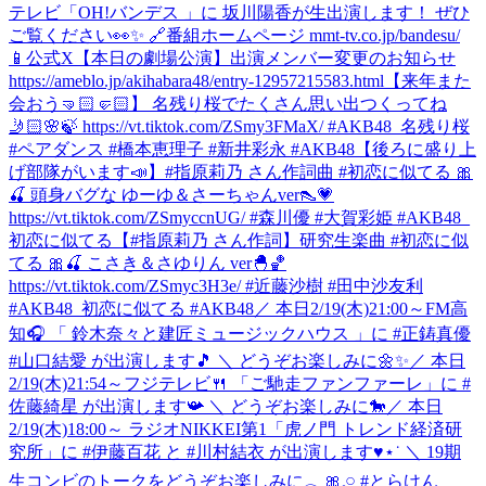
テレビ「OH!バンデス 」に 坂川陽香が生出演します！ ぜひ
ご覧ください👀✨ 🔗番組ホームページ mmt-tv.co.jp/bandesu/
📱公式X
【本日の劇場公演】出演メンバー変更のお知らせ
https://ameblo.jp/akihabara48/entry-12957215583.html
【来年また
会おう🤜🏻🤛🏻】 名残り桜でたくさん思い出つくってね
🤳🏻🌸🍃 https://vt.tiktok.com/ZSmy3FMaX/ #AKB48_名残り桜
#ペアダンス #橋本恵理子 #新井彩永 #AKB48
【後ろに盛り上
げ部隊がいます📣】#指原莉乃 さん作詞曲 #初恋に似てる 🎀
🍒 頭身バグな ゆーゆ＆さーちゃんver👠💗
https://vt.tiktok.com/ZSmyccnUG/ #森川優 #大賀彩姫 #AKB48_
初恋に似てる
【#指原莉乃 さん作詞】研究生楽曲 #初恋に似
てる 🎀🍒 こさき＆さゆりん ver🐣🏀
https://vt.tiktok.com/ZSmyc3H3e/ #近藤沙樹 #田中沙友利
#AKB48_初恋に似てる #AKB48
／ 本日2/19(木)21:00～FM高
知🎧 「 鈴⽊奈々と建匠ミュージックハウス 」に #正鋳真優
#山口結愛 が出演します🎵 ＼ どうぞお楽しみに🌼✨
／ 本日
2/19(木)21:54～フジテレビ🍴 「ご馳走ファンファーレ」に #
佐藤綺星 が出演します📯 ＼ どうぞお楽しみに🐎
／ 本日
2/19(木)18:00～ ラジオNIKKEI第1「虎ノ門 トレンド経済研
究所」に #伊藤百花 と #川村結衣 が出演します♥⋆˙ ＼ 19期
生コンビのトークをどうぞお楽しみに𓂃🎀𓈒𓏸 #とらけん