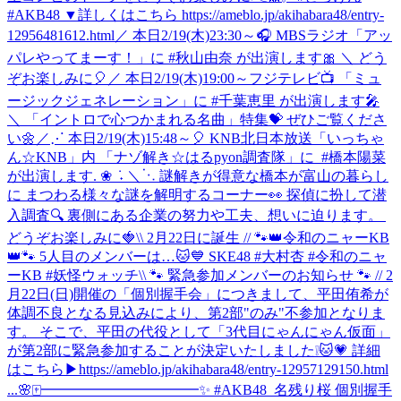
#AKB48 ▼詳しくはこちら https://ameblo.jp/akihabara48/entry-
12956481612.html
／ 本日2/19(木)23:30～🎧 MBSラジオ「アッ
パレやってまーす！」に #秋山由奈 が出演します🎀 ＼ どう
ぞお楽しみに🎈
／ 本日2/19(木)19:00～フジテレビ📺 「ミュ
ージックジェネレーション」に #千葉恵里 が出演します🎤
＼ 「イントロで心つかまれる名曲」特集💝 ぜひご覧くださ
い🌼
‎／⋰ ‎本日2/19(木)15:48～🎈 ‎KNB北日本放送「いっちゃ
ん☆KNB」内 ‎「ナゾ解き☆はるpyon調査隊」に ‎ ⁦‪#橋本陽菜‬⁩
が出演します. ❀ ݁ ˖ ‎＼⋱ ‎謎解きが得意な橋本が富山の暮らし
に ‎まつわる様々な謎を解明するコーナー👀 ‎探偵に扮して潜
入調査🔍 ‎裏側にある企業の努力や工夫、想いに迫ります。 ‎
どうぞお楽しみに🍓
\\ 2月22日に誕生 // 🐾👑令和のニャーKB
👑🐾 5人目のメンバーは…🐱💙 SKE48 #大村杏 #令和のニャ
ーKB #妖怪ウォッチ
\\ 🐾 緊急参加メンバーのお知らせ 🐾 // 2
月22日(日)開催の「個別握手会」につきまして、平田侑希が
体調不良となる見込みにより、第2部"のみ"不参加となりま
す。 そこで、平田の代役として「3代目にゃんにゃん仮面」
が第2部に緊急参加することが決定いたしました❕🐱💗 詳細
はこちら▶https://ameblo.jp/akihabara48/entry-12957129150.html
...
🌸🀄️━━━━━━━━━━━✨ #AKB48_名残り桜 個別握手