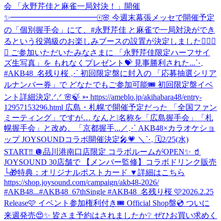
会 「永野芹佳と麻雀一局対決！」開催
✨━━━━━━━━━━━🀄️🌸 今週末幕張メッセで開催予定
の「個別握手会」にて、#永野芹佳 と麻雀で一局対決ができ
るという役満級のお楽しみブースの設置が決定しました✊🏻🎯
💖 ご参加いただいたみなさまに 「永野芹佳限定ハーフサイ
ズ生写真」を もれなくプレゼント💝 見事勝利された...
⋱
#AKB48_名残り桜 ⋰ 初回限定盤に封入の 「応募抽選シリア
ルナンバー券」で どなたでもご参加可能🎟️ 初回限定盤イベ
ント詳細決定.ᐟ.ᐟ 🌸🍃 ➳ https://ameblo.jp/akihabara48/entry-
12957153296.html 広島・札幌で開催予定だった 「全国ファン
ミーティング」ですが… なんと❕名称を「広島握手会」「札
幌握手会」と改め、「京都握手...
／⋰ AKB48×カラオケショ
ップ JOYSOUNDコラボ開催決定🎤💗 ＼⋱ 🗓️2/25(水)
START‼️ 🪩品川港南口店限定 コラボルームがOPEN✨ 🥤
JOYSOUND 30店舗で 【メンバー監修】コラボドリンク販売
└🎁特典：オリジナルポストカード ▼詳細はこちら
https://shop.joysound.com/campaign/akb48-2026/
#AKB48...
#AKB48_67thSingle #AKB48_名残り桜 🩷2026.2.25
Release🩷 イベント参加権利付き🎟️ Official Shop盤💿 ついに
来週発売😍✨ 皆さま予約はされましたか❔ ぜひお買い求めく