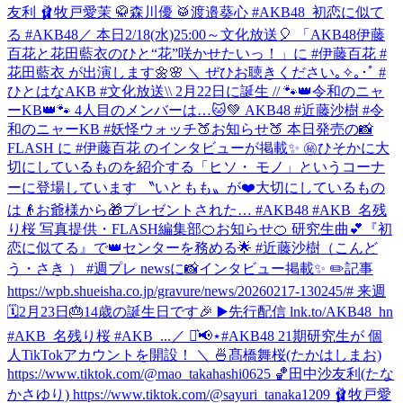
友利 🩰牧戸愛茉 🥋森川優 🥁渡邉葵心 #AKB48_初恋に似て
る #AKB48
／ 本日2/18(水)25:00～文化放送🎈 「AKB48伊藤
百花と花田藍衣のひと“花”咲かせたいっ！」に #伊藤百花 #
花田藍衣 が出演します🌼🌸 ＼ ぜひお聴きください｡✧｡･ﾟ #
ひとはなAKB #文化放送
\\ 2月22日に誕生 // 🐾👑令和のニャ
ーKB👑🐾 4人目のメンバーは…🐱💚 AKB48 #近藤沙樹 #令
和のニャーKB #妖怪ウォッチ
🍑お知らせ🍑 本日発売の📸
FLASH に #伊藤百花 のインタビューが掲載✨ ㊙️ひそかに大
切にしているものを紹介する「ヒソ・ モノ」というコーナ
ーに登場しています 〝いともも〟が❤️大切にしているもの
は👴お爺様から🎁プレゼントされた… #AKB48 #AKB_名残
り桜 写真提供・FLASH編集部
🍊お知らせ🍊 研究生曲💕『初
恋に似てる』で👑センターを務める🌟 #近藤沙樹（こんど
う・さき ） #週プレ newsに📸インタビュー掲載✨ ✏️記事
https://wpb.shueisha.co.jp/gravure/news/20260217-130245/# 来週
🗓2月23日🎂14歳の誕生日です🎉 ▶️先行配信 lnk.to/AKB48_hn
#AKB_名残り桜 #AKB_...
／ ⋆͛📢⋆#AKB48 21期研究生が 個
人TikTokアカウントを開設！ ＼ 🍜髙橋舞桜(たかはしまお)
https://www.tiktok.com/@mao_takahashi0625 🏀田中沙友利(たな
かさゆり) https://www.tiktok.com/@sayuri_tanaka1209 🩰牧戸愛