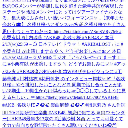
数のOGメンバーが参加し世代を超えた豪華共演が実現した
ステージや 現役メンバーにとってはツアーファイナルとな
る、集大成にふさわしい熱いパフォーマンス✨...
【来年また
会おう🎓】 名残り桜ペアダンスver🌸🍃 名残り桜でたくさん
思い出つくってね🤳🏻🌷 https://vt.tiktok.com/ZSmSVRy7M/ #
小栗有以 #山内瑞葵 #AKB48_名残り桜 #AKB48
／ 本日
2/17(火)25:59～📺 日本テレビ ドラマ「 #AKIBALOST」に #
小栗有以 が出演します☆彡 ＼ どうぞお楽しみに🎀
／ 本日
2/17(火)23:30～☆彡 MBSラジオ「アッパレやってまーす！」
に #小栗有以 が出演します⛄ ＼ どうぞお楽しみに🎈✨ #アッ
パレ火 #AKB48
🍋お知らせ🍋 📺WEBザテレビジョンに #工
藤華純 #川村結衣 #花田藍衣 のインタビュー掲載✨ 🌸『名残
り桜』や💪挑戦したいことなど💬 同期で話し合うことが多
い18期生…19期生からは💥めっちゃ◯◯◯しているように見
えるらしい… ✏️https://thetv.jp/news/detail/1325790/ #AKB48
#AKB_名残り桜
💕🎧🍒 楽曲解禁 🍒🎧💕 #指原莉乃 さん作詞
✍🏻 20•21期研究生楽曲 #AKB48_初恋に似てる 🫶🏻💘 センタ
ーはAKB48最年少13歳の #近藤沙樹 🎤🎀 とっても可愛くて
全力で前向きな歌詞🗒️✨ たくさん聴いてくださいね🎧💭