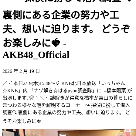
裏側にある企業の努力や工
夫、想いに迫ります。 ‎どうぞ
お楽しみに🍓 -
AKB48_Official
2026 年 2 月 19 日
‎／⋰ ‎本日2/19(木)15:48～🎈 ‎KNB北日本放送「いっちゃん
☆KNB」内 ‎「ナゾ解き☆はるpyon調査隊」に ‎ ⁦‪#橋本陽菜‬⁩ が
出演します. ❀ ݁ ˖ ‎＼⋱ ‎謎解きが得意な橋本が富山の暮らしに
‎まつわる様々な謎を解明するコーナー👀 ‎探偵に扮して潜入
調査🔍 ‎裏側にある企業の努力や工夫、想いに迫ります。 ‎ど
うぞお楽しみに🍓