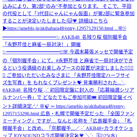
込みにより、第2部"のみ"不参加となります。 そこで、平田
の代役として「3代目にゃんにゃん仮面」が第2部に緊急参加
することが決定いたしました❕🐱💗 詳細はこちら
▶https://ameblo.jp/akihabara48/entry-12957129150.html ...
🌸🀄️
━━━━━━━━━━━✨ #AKB48_名残り桜 個別握手会
「永野芹佳と麻雀一局対決！」開催
✨━━━━━━━━━━━🀄️🌸 今週末幕張メッセで開催予定
の「個別握手会」にて、#永野芹佳 と麻雀で一局対決ができ
るという役満級のお楽しみブースの設置が決定しました✊🏻🎯
💖 ご参加いただいたみなさまに 「永野芹佳限定ハーフサイ
ズ生写真」を もれなくプレゼント💝 見事勝利された...
⋱
#AKB48_名残り桜 ⋰ 初回限定盤に封入の 「応募抽選シリア
ルナンバー券」で どなたでもご参加可能🎟️ 初回限定盤イベ
ント詳細決定.ᐟ.ᐟ 🌸🍃 ➳ https://ameblo.jp/akihabara48/entry-
12957153296.html 広島・札幌で開催予定だった 「全国ファン
ミーティング」ですが… なんと❕名称を「広島握手会」「札
幌握手会」と改め、「京都握手...
／⋰ AKB48×カラオケショ
ップ JOYSOUNDコラボ開催決定🎤💗 ＼⋱ 🗓️2/25(水)