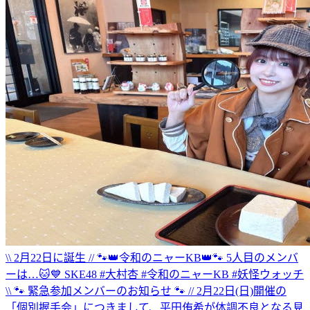
\\ 2月22日に誕生 // 🐾👑令和のニャーKB👑🐾 5人目のメンバ
ーは…🐱💙 SKE48 #大村杏 #令和のニャーKB #妖怪ウォッチ
\\ 🐾 緊急参加メンバーのお知らせ 🐾 // 2月22日(日)開催の
「個別握手会」につきまして、平田侑希が体調不良となる見