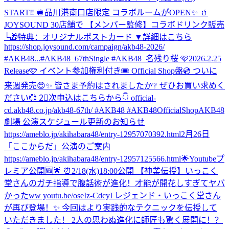
START‼️ 🪩品川港南口店限定 コラボルームがOPEN✨ 🥤
JOYSOUND 30店舗で 【メンバー監修】コラボドリンク販売
└🎁特典：オリジナルポストカード ▼詳細はこちら
https://shop.joysound.com/campaign/akb48-2026/
#AKB48...
#AKB48_67thSingle #AKB48_名残り桜 🩷2026.2.25
Release🩷 イベント参加権利付き🎟️ Official Shop盤💿 ついに
来週発売😍✨ 皆さま予約はされましたか❔ ぜひお買い求めく
ださい💞 2⃣次申込はこちらから👇 official-
cd.akb48.co.jp/akb48-67th/ #AKB48 #AKB48OfficialShop
AKB48
劇場 公演スケジュール更新のお知らせ
https://ameblo.jp/akihabara48/entry-12957070392.html
2月26日
「ここからだ」公演のご案内
https://ameblo.jp/akihabara48/entry-12957125566.html
🌟Youtubeプ
レミア公開🆕🌟 ⏰2/18(水)18:00公開 【神業伝授】いっこく
堂さんのガチ指導で腹話術が進化！才能が開花しすぎてヤバ
かったww youtu.be/oseIz-CdcyI レジェンド・いっこく堂さん
が再び登場！✨ 今回はより実践的なテクニックを伝授して
いただきました！ 2人の思わぬ進化に師匠も驚く展開に！？