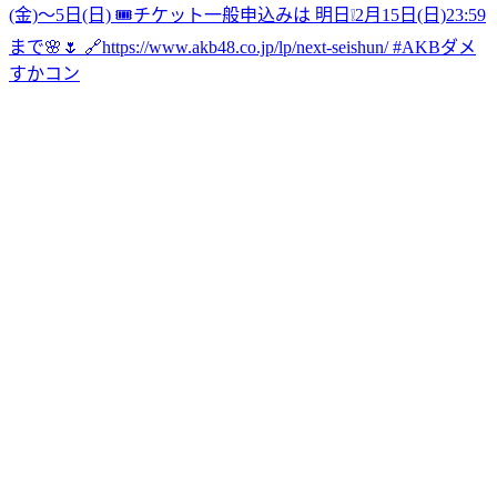
(金)〜5日(日) 🎟️チケット一般申込みは 明日❕2月15日(日)23:59
まで🌸🌷 🔗https://www.akb48.co.jp/lp/next-seishun/ #AKBダメ
すかコン