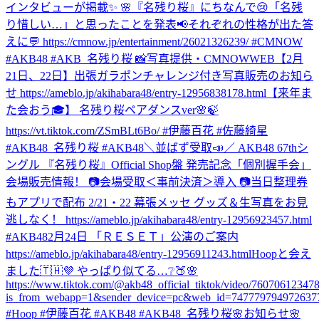
インタビューが掲載✨ 🌸『名残り桜』にちなんで😢「名残
り惜しい…」と思ったことを発表📢それぞれの性格が出た答
えに💬 https://cmnow.jp/entertainment/26021326239/ #CMNOW
#AKB48 #AKB_名残り桜 📸写真提供・CMNOWWEB
【2月
21日、22日】出張ガラポンチャレンジ付き写真販売のお知ら
せ https://ameblo.jp/akihabara48/entry-12956838178.html
【来年ま
た会おう🎓】 名残り桜ペアダンスver🌸🍃
https://vt.tiktok.com/ZSmBLt6Bo/ #伊藤百花 #佐藤綺星
#AKB48_名残り桜 #AKB48
＼並ばず受取📣／ AKB48 67thシ
ングル 『名残り桜』Official Shop盤 発売記念「個別握手会」
会場販売情報！ 📷会場受取＜事前決済＞導入 📷当日整理券
もアプリで配布 2/21・22 幕張メッセ グッズ＆生写真をお見
逃しなく！ https://ameblo.jp/akihabara48/entry-12956923457.html
#AKB48
2月24日 「ＲＥＳＥＴ」公演のご案内
https://ameblo.jp/akihabara48/entry-12956911243.html
Hoopと会え
ました🇹🇭💜 やっぱり似てる…❔🍑🌸
https://www.tiktok.com/@akb48_official_tiktok/video/7607061234
is_from_webapp=1&sender_device=pc&web_id=747779794972637
#Hoop #伊藤百花 #AKB48 #AKB48_名残り桜
🌸お知らせ🌸