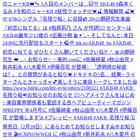
のニャーKB👑🐾 3人目のメンバーは…🐱💛 SKE48 #森本く
るみ #令和のニャーKB #妖怪ウォッチ
🩷💓🍒 情報解禁 🍒💓
🩷 67thシングル『名残り桜』に収録💿 20•21期研究生楽曲
『初恋に似てる』は #指原莉乃 さん が作詞✍🏻 センターは
AKB48最年少13歳の #近藤沙樹 🎤✴︎˚｡⋆ そしてなんと❕ 本日
24:00に先行配信もスタート🎧💭 lnk.to/AKB48_hn #AKB48_
初恋に似てる ぜひたくさん聴いてくださいね🏹˖°. 🎀20期研
究生 👑 ...
✨お知らせ✨ ✨美的.comに #佐藤綺星 #秋山由奈 #
新井彩永 #八木愛月 #伊藤百花 が登場✨ 〝透明感の秘密
は？〟との質問があると知り💓ドキドキの5名… 結果✨ライ
ターさんときゃっきゃ💕楽しそうに美容トークしてました😆
https://www.biteki.com/life-style/others/2108321 #AKB48 #AKB_
名残り桜
📢お知らせのお知らせ 💆‍♀️ヘアメイクさんをはじめ
✨美容業界関係者も愛読する📕ヘアビューティーマガジン
#PREPPY 🌸4月号に #佐藤綺星 #秋山由奈 #八木愛月 #伊藤百
花 が登場します🚀 #プレッピー #AKB48 #AKB_名残り桜 🗓
発売日（2月28日）にあらためてお知らせします🙇
🌸お知ら
せ🌸 🎬#CMNOWWEB に #秋山由奈 #新井彩永 #八木愛月 の