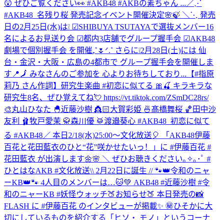
😲 ぜひご覧ください👀 #AKB48 #AKBの素ちゃん ...
／⋰
#AKB48_名残り桜 発売記念イベント開催決定🌸🍃 ＼⋱ 発売
日の2月25日(水)は❕ ☑︎SHIBUYA TSUTAYAで選抜メンバー16
名によるお見送り会 ☑︎都内3店舗でグループ握手会 ☑︎AKB48
劇場で個別握手会 を開催₊˚🌷ᐟ.˚ さらに❕2月28日(土)には 仙
台・金沢・大阪・広島の4都市で グループ握手会を開催しま
す📍🗾 みなさんのご参加を 心よりお待ちしており...
【#指原
莉乃 さん作詞】研究生楽曲 #初恋に似てる 🎀🍒 キラキラな
研究生8名、ぜひ覚えてね💘 https://vt.tiktok.com/ZSmDC28rs/
🎨丸山ひなた 🐣近藤沙樹 👸🏻大賀彩姫 🍜髙橋舞桜 🏀田中沙
友利 🩰牧戸愛茉 🥋森川優 🥁渡邉葵心 #AKB48_初恋に似て
る #AKB48
／ 本日2/18(水)25:00～文化放送🎈 「AKB48伊藤
百花と花田藍衣のひと“花”咲かせたいっ！」に #伊藤百花 #
花田藍衣 が出演します🌼🌸 ＼ ぜひお聴きください｡✧｡･ﾟ #
ひとはなAKB #文化放送
\\ 2月22日に誕生 // 🐾👑令和のニャ
ーKB👑🐾 4人目のメンバーは…🐱💚 AKB48 #近藤沙樹 #令
和のニャーKB #妖怪ウォッチ
🍑お知らせ🍑 本日発売の📸
FLASH に #伊藤百花 のインタビューが掲載✨ ㊙️ひそかに大
切にしているものを紹介する「ヒソ・ モノ」というコーナ