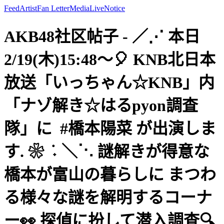
Feed
Artist
Fan Letter
Media
Live
Notice
AKB48社区帖子 - ‎／⋰ ‎本日
2/19(木)15:48～🎈 ‎KNB北日本
放送「いっちゃん☆KNB」内
‎「ナゾ解き☆はるpyon調査
隊」に ‎ ⁦‪#橋本陽菜‬⁩ が出演しま
す. ❀ ݁ ˖ ‎＼⋱ ‎謎解きが得意な
橋本が富山の暮らしに ‎まつわ
る様々な謎を解明するコーナ
ー👀 ‎探偵に扮して潜入調査🔍 ‎