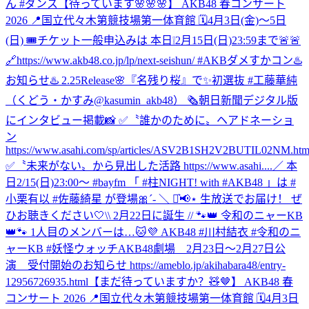
ん #ダンス
【待っています🌸🌸🌸】 AKB48 春コンサート
2026 📍国立代々木第競技場第一体育館 🗓️4月3日(金)〜5日
(日) 🎟️チケット一般申込みは 本日❕2月15日(日)23:59まで🚨🚨
🔗https://www.akb48.co.jp/lp/next-seishun/ #AKBダメすかコン
♨️
お知らせ♨️ 2.25Release🌸『名残り桜』で✨初選抜 #工藤華純
（くどう・かすみ@kasumin_akb48） 🗞朝日新聞デジタル版
にインタビュー掲載📸 ✅〝誰かのために〟ヘアドネーショ
ン
https://www.asahi.com/sp/articles/ASV2B1SH2V2BUTIL02NM.htm
✅〝未来がない〟から見出した活路 https://www.asahi....
／ 本
日2/15(日)23:00～ #bayfm 「 #柱NIGHT! with #AKB48 」は #
小栗有以 #佐藤綺星 が登場🎀´‐ ＼ ⋆͛📢⋆ 生放送でお届け！ ぜ
ひお聴きください🤍
\\ 2月22日に誕生 // 🐾👑 令和のニャーKB
👑🐾 1人目のメンバーは…🐱💜 AKB48 #川村結衣 #令和のニ
ャーKB #妖怪ウォッチ
AKB48劇場 2月23日～2月27日公
演 受付開始のお知らせ https://ameblo.jp/akihabara48/entry-
12956726935.html
【まだ待っていますか？🧸🤎】 AKB48 春
コンサート 2026 📍国立代々木第競技場第一体育館 🗓️4月3日