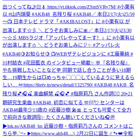
出つくってね🤳🏻🌷 https://vt.tiktok.com/ZSmSVRy7M/ #小栗有
以 #山内瑞葵 #AKB48_名残り桜 #AKB48
／ 本日2/17(火)25:59
～📺 日本テレビ ドラマ「 #AKIBALOST」に #小栗有以 が
出演します☆彡 ＼ どうぞお楽しみに🎀
／ 本日2/17(火)23:30
～☆彡 MBSラジオ「アッパレやってまーす！」に #小栗有以
が出演します⛄ ＼ どうぞお楽しみに🎈✨ #アッパレ火
#AKB48
🍋お知らせ🍋 📺WEBザテレビジョンに #工藤華純 #
川村結衣 #花田藍衣 のインタビュー掲載✨ 🌸『名残り桜』
や💪挑戦したいことなど💬 同期で話し合うことが多い18期
生…19期生からは💥めっちゃ◯◯◯しているように見えるら
しい… ✏️https://thetv.jp/news/detail/1325790/ #AKB48 #AKB_名
残り桜
💕🎧🍒 楽曲解禁 🍒🎧💕 #指原莉乃 さん作詞✍🏻 20•21
期研究生楽曲 #AKB48_初恋に似てる 🫶🏻💘 センターは
AKB48最年少13歳の #近藤沙樹 🎤🎀 とっても可愛くて全力
で前向きな歌詞🗒️✨ たくさん聴いてくださいね🎧💭
▶︎lnk.to/AKB48_hn 近藤沙樹・指原莉乃さんの コメントはこ
ちら💬₊˚ෆ⋆ ▶︎https://www.akb48....
\\ 2月22日に誕生 // 🐾👑令和