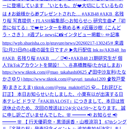
ーに登場しています 〝いともも〟が❤️大切にしているもの
は👴お爺様から🎁プレゼントされた… #AKB48 #AKB_名残
り桜 写真提供・FLASH編集部
🍊お知らせ🍊 研究生曲💕『初
恋に似てる』で👑センターを務める🌟 #近藤沙樹（こんど
う・さき ） #週プレ newsに📸インタビュー掲載✨ ✏️記事
https://wpb.shueisha.co.jp/gravure/news/20260217-130245/# 来週
🗓2月23日🎂14歳の誕生日です🎉 ▶️先行配信 lnk.to/AKB48_hn
#AKB_名残り桜 #AKB_...
／ ⋆͛📢⋆#AKB48 21期研究生が 個
人TikTokアカウントを開設！ ＼ 🍜髙橋舞桜(たかはしまお)
https://www.tiktok.com/@mao_takahashi0625 🏀田中沙友利(たな
かさゆり) https://www.tiktok.com/@sayuri_tanaka1209 🩰牧戸愛
茉(まきとえま) tiktok.com/@ema_makito0525 🥋...
【お詫びと
訂正】 本日お知らせいたしました、小栗有以が出演する日
本テレビ ドラマ「#AKIBALOST」につきまして、本日は放
送休止のため、次回の放送は2/24(火)24:59〜となります。 誠
に申し訳ございませんでした。
🌸 ━━━ 📢 お知らせ 📢
━━━ 🌸 【 行天優莉奈・黒須遥香・山根涼羽 】 67thシング
ル『名残り桜』発売記念イベント ✨ 追加参加が決定しまし