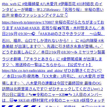
#bis_web に #佐藤綺星 #八木愛月 #伊藤百花 #川村結衣 のイ
ンタビューが掲載✨ 🌸2.25Release♪『名残り桜』 🌸桜の思い
出💭 🌸春のファッションアイテム👚 👇
https://bisweb.jp/interview/170807 🌸桜の花びらたちがまってお
ります #AKB48 #AKB_名残り桜 📸写真・木村哲夫さん
／ 本
日2/16(月)19:30～🎧 「#AKB48のささやきラジオ ～山梨、
石川、福井、山口でしか流れないから！」 に #山内瑞葵 #水
島美結 が出演します🤍 ＼ 先週に引き続き水島が登場｡✧｡･ﾟ
どうぞお楽しみに🎈
／ 本日2/16(月)18:30～☕ ミヤリサン製薬
ラジオ劇場 「アキラとあきら」に #倉野尾成美 が出演しま
す🎈 ＼ 放送枠の一覧はこちらから↓↓ 【公式サイト】
https://kbc.co.jp/r-radio/akira_and_akira/ ぜひお聴きください🤍
／ 本日2/16(月)発売📚 「EX大衆」3月号に、 #八木愛月 が登
場します✨ ＼ 八木愛月の連載は今回で最終回🌸 最後のOG
訪問は北原里英さんです🤍 ぜひチェックしてください👀
\\ 2
月22日に誕生 // 🐾👑令和のニャーKB👑🐾 2人目のメンバー
は…🐱❤️ SKE48 #野村実代 #令和のニャーKB #妖怪ウォッチ