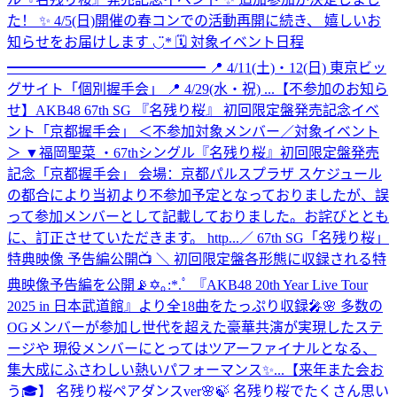
た！ ✨ 4/5(日)開催の春コンでの活動再開に続き、 嬉しいお
知らせをお届けします ◡̈* 🗓 対象イベント日程
━━━━━━━━━━━━━━ 📍 4/11(土)・12(日) 東京ビッ
グサイト「個別握手会」 📍 4/29(水・祝) ...
【不参加のお知ら
せ】AKB48 67th SG 『名残り桜』 初回限定盤発売記念イベ
ント「京都握手会」 ＜不参加対象メンバー／対象イベント
＞ ▼福岡聖菜 ・67thシングル『名残り桜』初回限定盤発売
記念「京都握手会」 会場：京都パルスプラザ スケジュール
の都合により当初より不参加予定となっておりましたが、誤
って参加メンバーとして記載しておりました。お詫びととも
に、訂正させていただきます。 http...
／ 67th SG「名残り桜」
特典映像 予告編公開📺 ＼ 初回限定盤各形態に収録される特
典映像予告編を公開📡✡｡:*.ﾟ 『AKB48 20th Year Live Tour
2025 in 日本武道館』より全18曲をたっぷり収録🎤🌸 多数の
OGメンバーが参加し世代を超えた豪華共演が実現したステ
ージや 現役メンバーにとってはツアーファイナルとなる、
集大成にふさわしい熱いパフォーマンス✨...
【来年また会お
う🎓】 名残り桜ペアダンスver🌸🍃 名残り桜でたくさん思い