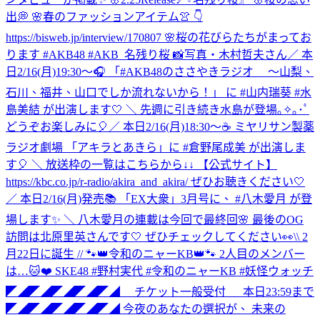
出💭 🌸春のファッションアイテム👚 👇
https://bisweb.jp/interview/170807 🌸桜の花びらたちがまってお
ります #AKB48 #AKB_名残り桜 📸写真・木村哲夫さん
／ 本
日2/16(月)19:30～🎧 「#AKB48のささやきラジオ ～山梨、
石川、福井、山口でしか流れないから！」 に #山内瑞葵 #水
島美結 が出演します🤍 ＼ 先週に引き続き水島が登場｡✧｡･ﾟ
どうぞお楽しみに🎈
／ 本日2/16(月)18:30～☕ ミヤリサン製薬
ラジオ劇場 「アキラとあきら」に #倉野尾成美 が出演しま
す🎈 ＼ 放送枠の一覧はこちらから↓↓ 【公式サイト】
https://kbc.co.jp/r-radio/akira_and_akira/ ぜひお聴きください🤍
／ 本日2/16(月)発売📚 「EX大衆」3月号に、 #八木愛月 が登
場します✨ ＼ 八木愛月の連載は今回で最終回🌸 最後のOG
訪問は北原里英さんです🤍 ぜひチェックしてください👀
\\ 2
月22日に誕生 // 🐾👑令和のニャーKB👑🐾 2人目のメンバー
は…🐱❤️ SKE48 #野村実代 #令和のニャーKB #妖怪ウォッチ
◤◢◤◢◤◢◤◢◤◢ チケット一般受付 本日23:59まで
◤◢◤◢◤◢◤◢◤◢ 今夜のあなたの選択が、 未来の