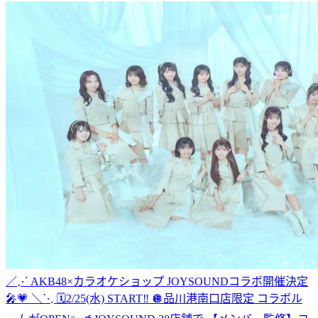
／⋰ AKB48×カラオケショップ JOYSOUNDコラボ開催決定
🎤💗 ＼⋱ 🗓️2/25(水) START‼️ 🪩品川港南口店限定 コラボル