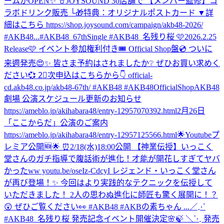
ームがOPEN✨ 🥤JOYSOUND 30店舗で 【メンバー監修】コ
ラボドリンク販売 └🎁特典：オリジナルポストカード ▼詳
細はこちら https://shop.joysound.com/campaign/akb48-2026/
#AKB48...
#AKB48_67thSingle #AKB48_名残り桜 🩷2026.2.25
Release🩷 イベント参加権利付き🎟️ Official Shop盤💿 ついに
来週発売😍✨ 皆さま予約はされましたか❔ ぜひお買い求めく
ださい💞 2⃣次申込はこちらから👇 official-
cd.akb48.co.jp/akb48-67th/ #AKB48 #AKB48OfficialShop
AKB48
劇場 公演スケジュール更新のお知らせ
https://ameblo.jp/akihabara48/entry-12957070392.html
2月26日
「ここからだ」公演のご案内
https://ameblo.jp/akihabara48/entry-12957125566.html
🌟Youtubeプ
レミア公開🆕🌟 ⏰2/18(水)18:00公開 【神業伝授】いっこく
堂さんのガチ指導で腹話術が進化！才能が開花しすぎてヤバ
かったww youtu.be/oseIz-CdcyI レジェンド・いっこく堂さん
が再び登場！✨ 今回はより実践的なテクニックを伝授して
いただきました！ 2人の思わぬ進化に師匠も驚く展開に！？
😲 ぜひご覧ください👀 #AKB48 #AKBの素ちゃん ...
／⋰
#AKB48_名残り桜 発売記念イベント開催決定🌸🍃 ＼⋱ 発売