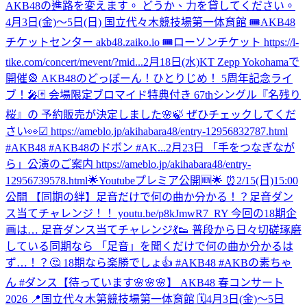
AKB48の進路を変えます。 どうか、力を貸してください。
4月3日(金)〜5日(日) 国立代々木競技場第一体育館 🎟AKB48
チケットセンター akb48.zaiko.io 🎟ローソンチケット https://l-
tike.com/concert/mevent/?mid...
2月18日(水)KT Zepp Yokohamaで
開催🎡 AKB48のどっぼーん！ひとりじめ！ 5周年記念ライ
ブ！🎤🃏 会場限定ブロマイド特典付き 67thシングル『名残り
桜』の 予約販売が決定しました🌸🍃 ぜひチェックしてくだ
さい👀☑︎ https://ameblo.jp/akihabara48/entry-12956832787.html
#AKB48 #AKB48のドボン #AK...
2月23日 「手をつなぎなが
ら」公演のご案内 https://ameblo.jp/akihabara48/entry-
12956739578.html
🌟Youtubeプレミア公開🆕🌟 ⏰2/15(日)15:00
公開 【同期の絆】足音だけで何の曲か分かる！？足音ダン
ス当てチャレンジ！！ youtu.be/p8kJmwR7_RY 今回の18期企
画は… 足音ダンス当てチャレンジ💃👟 普段から日々切磋琢磨
している同期なら 「足音」を聞くだけで何の曲か分かるは
ず…！？🤔 18期なら楽勝でしょ👍 #AKB48 #AKBの素ちゃ
ん #ダンス
【待っています🌸🌸🌸】 AKB48 春コンサート
2026 📍国立代々木第競技場第一体育館 🗓️4月3日(金)〜5日