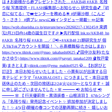
は👴お爺様から🎁プレゼントされた… #AKB48 #AKB_名残
り桜 写真提供・FLASH編集部
🍊お知らせ🍊 研究生曲💕『初
恋に似てる』で👑センターを務める🌟 #近藤沙樹（こんど
う・さき ） #週プレ newsに📸インタビュー掲載✨ ✏️記事
https://wpb.shueisha.co.jp/gravure/news/20260217-130245/# 来週
🗓2月23日🎂14歳の誕生日です🎉 ▶️先行配信 lnk.to/AKB48_hn
#AKB_名残り桜 #AKB_...
／ ⋆͛📢⋆#AKB48 21期研究生が 個
人TikTokアカウントを開設！ ＼ 🍜髙橋舞桜(たかはしまお)
https://www.tiktok.com/@mao_takahashi0625 🏀田中沙友利(たな
かさゆり) https://www.tiktok.com/@sayuri_tanaka1209 🩰牧戸愛
茉(まきとえま) tiktok.com/@ema_makito0525 🥋...
【お詫びと
訂正】 本日お知らせいたしました、小栗有以が出演する日
本テレビ ドラマ「#AKIBALOST」につきまして、本日は放
送休止のため、次回の放送は2/24(火)24:59〜となります。 誠
に申し訳ございませんでした。
🌸 ━━━ 📢 お知らせ 📢
━━━ 🌸 【 行天優莉奈・黒須遥香・山根涼羽 】 67thシング
ル『名残り桜』発売記念イベント ✨ 追加参加が決定しまし
た！ ✨ 4/5(日)開催の春コンでの活動再開に続き、 嬉しいお