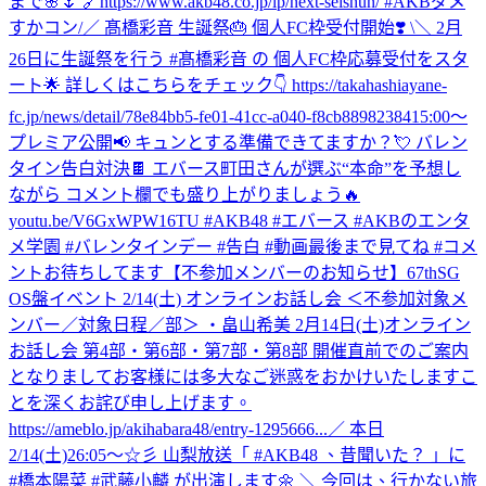
まで🌸🌷 🔗https://www.akb48.co.jp/lp/next-seishun/ #AKBダメ
すかコン
/／ 髙橋彩音 生誕祭🎂 個人FC枠受付開始❣️ \＼ 2月
26日に生誕祭を行う #髙橋彩音 の 個人FC枠応募受付をスタ
ート🌟 詳しくはこちらをチェック👇 https://takahashiayane-
fc.jp/news/detail/78e84bb5-fe01-41cc-a040-f8cb88982384
15:00〜
プレミア公開📢 キュンとする準備できてますか？💘 バレン
タイン告白対決🍫 エバース町田さんが選ぶ“本命”を予想し
ながら コメント欄でも盛り上がりましょう🔥
youtu.be/V6GxWPW16TU #AKB48 #エバース #AKBのエンタ
メ学園 #バレンタインデー #告白 #動画最後まで見てね #コメ
ントお待ちしてます
【不参加メンバーのお知らせ】67thSG
OS盤イベント 2/14(土) オンラインお話し会 ＜不参加対象メ
ンバー／対象日程／部＞ ・畠山希美 2月14日(土)オンライン
お話し会 第4部・第6部・第7部・第8部 開催直前でのご案内
となりましてお客様には多大なご迷惑をおかけいたしますこ
とを深くお詫び申し上げます。
https://ameblo.jp/akihabara48/entry-1295666...
／ 本日
2/14(土)26:05～☆彡 山梨放送「 #AKB48 、昔聞いた？ 」に
#橋本陽菜 #武藤小麟 が出演します🌼 ＼ 今回は、行かない旅