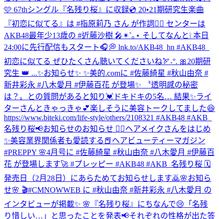
🩷 67thシングル『名残り桜』に収録💿 20•21期研究生楽曲
『初恋に似てる』は #指原莉乃 さん が作詞✍🏻 センターは
AKB48最年少13歳の #近藤沙樹 🎤✴︎˚｡⋆ そしてなんと❕ 本日
24:00に先行配信もスタート🎧💭 lnk.to/AKB48_hn #AKB48_
初恋に似てる ぜひたくさん聴いてくださいね🏹˖°. 🎀20期研
究生 👑 ...
✨お知らせ✨ ✨美的.comに #佐藤綺星 #秋山由奈 #
新井彩永 #八木愛月 #伊藤百花 が登場✨ 〝透明感の秘密
は？〟との質問があると知り💓ドキドキの5名… 結果✨ライ
ターさんときゃっきゃ💕楽しそうに美容トークしてました😆
https://www.biteki.com/life-style/others/2108321 #AKB48 #AKB_
名残り桜
📢お知らせのお知らせ 💆‍♀️ヘアメイクさんをはじめ
✨美容業界関係者も愛読する📕ヘアビューティーマガジン
#PREPPY 🌸4月号に #佐藤綺星 #秋山由奈 #八木愛月 #伊藤百
花 が登場します🚀 #プレッピー #AKB48 #AKB_名残り桜 🗓
発売日（2月28日）にあらためてお知らせします🙇
🌸お知ら
せ🌸 🎬#CMNOWWEB に #秋山由奈 #新井彩永 #八木愛月 の
インタビューが掲載✨ 🌸『名残り桜』にちなんで😢「名残
り惜しい…」と思ったことを発表📢それぞれの性格が出た答