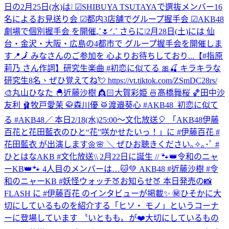
日の2月25日(水)は❕ ☑︎SHIBUYA TSUTAYAで選抜メンバー16
名によるお見送り会 ☑︎都内3店舗でグループ握手会 ☑︎AKB48
劇場で個別握手会 を開催₊˚🌷ᐟ.˚ さらに❕2月28日(土)には 仙
台・金沢・大阪・広島の4都市で グループ握手会を開催しま
す📍🗾 みなさんのご参加を 心よりお待ちしており...
【#指原
莉乃 さん作詞】研究生楽曲 #初恋に似てる 🎀🍒 キラキラな
研究生8名、ぜひ覚えてね💘 https://vt.tiktok.com/ZSmDC28rs/
🎨丸山ひなた 🐣近藤沙樹 👸🏻大賀彩姫 🍜髙橋舞桜 🏀田中沙
友利 🩰牧戸愛茉 🥋森川優 🥁渡邉葵心 #AKB48_初恋に似て
る #AKB48
／ 本日2/18(水)25:00～文化放送🎈 「AKB48伊藤
百花と花田藍衣のひと“花”咲かせたいっ！」に #伊藤百花 #
花田藍衣 が出演します🌼🌸 ＼ ぜひお聴きください｡✧｡･ﾟ #
ひとはなAKB #文化放送
\\ 2月22日に誕生 // 🐾👑令和のニャ
ーKB👑🐾 4人目のメンバーは…🐱💚 AKB48 #近藤沙樹 #令
和のニャーKB #妖怪ウォッチ
🍑お知らせ🍑 本日発売の📸
FLASH に #伊藤百花 のインタビューが掲載✨ ㊙️ひそかに大
切にしているものを紹介する「ヒソ・ モノ」というコーナ
ーに登場しています 〝いともも〟が❤️大切にしているもの