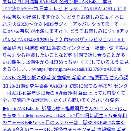
栗有以 #山内瑞葵 #AKB48_名残り桜 #AKB48
／ 本日
2/17(火)25:59～📺 日本テレビ ドラマ「 #AKIBALOST」に #
小栗有以 が出演します☆彡 ＼ どうぞお楽しみに🎀
／ 本日
2/17(火)23:30～☆彡 MBSラジオ「アッパレやってまーす！」
に #小栗有以 が出演します⛄ ＼ どうぞお楽しみに🎈✨ #アッ
パレ火 #AKB48
🍋お知らせ🍋 📺WEBザテレビジョンに #工
藤華純 #川村結衣 #花田藍衣 のインタビュー掲載✨ 🌸『名残
り桜』や💪挑戦したいことなど💬 同期で話し合うことが多
い18期生…19期生からは💥めっちゃ◯◯◯しているように見
えるらしい… ✏️https://thetv.jp/news/detail/1325790/ #AKB48
#AKB_名残り桜
💕🎧🍒 楽曲解禁 🍒🎧💕 #指原莉乃 さん作詞
✍🏻 20•21期研究生楽曲 #AKB48_初恋に似てる 🫶🏻💘 センタ
ーはAKB48最年少13歳の #近藤沙樹 🎤🎀 とっても可愛くて
全力で前向きな歌詞🗒️✨ たくさん聴いてくださいね🎧💭
▶︎lnk.to/AKB48_hn 近藤沙樹・指原莉乃さんの コメントはこ
ちら💬₊˚ෆ⋆ ▶︎https://www.akb48....
\\ 2月22日に誕生 // 🐾👑令和
のニャーKB👑🐾 3人目のメンバーは…🐱💛 SKE48 #森本く
るみ #令和のニャーKB #妖怪ウォッチ
🩷💓🍒 情報解禁 🍒💓