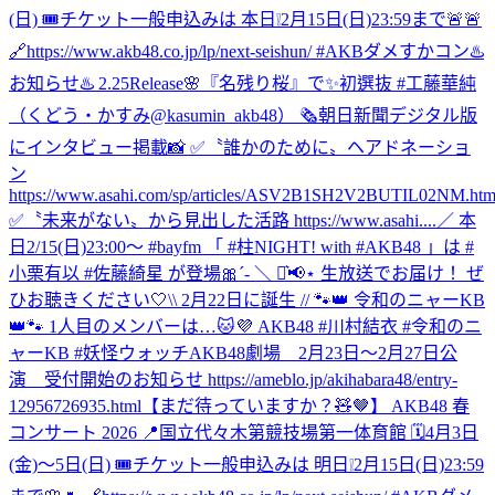
(日) 🎟️チケット一般申込みは 本日❕2月15日(日)23:59まで🚨🚨
🔗https://www.akb48.co.jp/lp/next-seishun/ #AKBダメすかコン
♨️
お知らせ♨️ 2.25Release🌸『名残り桜』で✨初選抜 #工藤華純
（くどう・かすみ@kasumin_akb48） 🗞朝日新聞デジタル版
にインタビュー掲載📸 ✅〝誰かのために〟ヘアドネーショ
ン
https://www.asahi.com/sp/articles/ASV2B1SH2V2BUTIL02NM.htm
✅〝未来がない〟から見出した活路 https://www.asahi....
／ 本
日2/15(日)23:00～ #bayfm 「 #柱NIGHT! with #AKB48 」は #
小栗有以 #佐藤綺星 が登場🎀´‐ ＼ ⋆͛📢⋆ 生放送でお届け！ ぜ
ひお聴きください🤍
\\ 2月22日に誕生 // 🐾👑 令和のニャーKB
👑🐾 1人目のメンバーは…🐱💜 AKB48 #川村結衣 #令和のニ
ャーKB #妖怪ウォッチ
AKB48劇場 2月23日～2月27日公
演 受付開始のお知らせ https://ameblo.jp/akihabara48/entry-
12956726935.html
【まだ待っていますか？🧸🤎】 AKB48 春
コンサート 2026 📍国立代々木第競技場第一体育館 🗓️4月3日
(金)〜5日(日) 🎟️チケット一般申込みは 明日❕2月15日(日)23:59