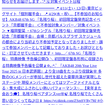
知らせをお届けします ◡̈* 🗓 対象イベント日程
━━━━━━━━━━━━━━ 📍 4/11(土)・12(日) 東京ビッ
グサイト「個別握手会」 📍 4/29(水・祝) ...
【不参加のお知ら
せ】AKB48 67th SG 『名残り桜』 初回限定盤発売記念イベ
ント「京都握手会」 ＜不参加対象メンバー／対象イベント
＞ ▼福岡聖菜 ・67thシングル『名残り桜』初回限定盤発売
記念「京都握手会」 会場：京都パルスプラザ スケジュール
の都合により当初より不参加予定となっておりましたが、誤
って参加メンバーとして記載しておりました。お詫びととも
に、訂正させていただきます。 http...
／ 67th SG「名残り
桜」 特典映像 予告編公開📺 ＼ 初回限定盤各形態に収録され
る特典映像予告編を公開📡✡｡:*.ﾟ 『AKB48 20th Year Live
Tour 2025 in 日本武道館』より全18曲をたっぷり収録🎤🌸 多
数のOGメンバーが参加し世代を超えた豪華共演が実現した
ステージや 現役メンバーにとってはツアーファイナルとな
る、集大成にふさわしい熱いパフォーマンス✨...
【来年また
会おう🎓】 名残り桜ペアダンスver🌸🍃 名残り桜でたくさん
思い出つくってね🤳🏻🌷 https://vt.tiktok.com/ZSmSVRy7M/ #小