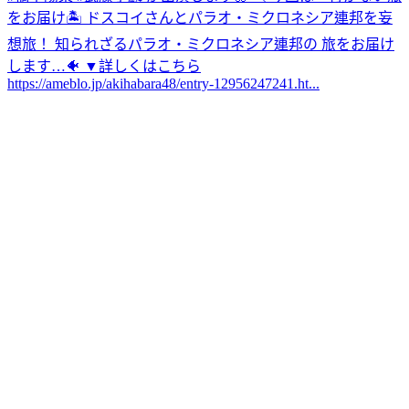
をお届け🏝️ ドスコイさんとパラオ・ミクロネシア連邦を妄
想旅！ 知られざるパラオ・ミクロネシア連邦の 旅をお届け
します…🐠 ▼詳しくはこちら
https://ameblo.jp/akihabara48/entry-12956247241.ht...