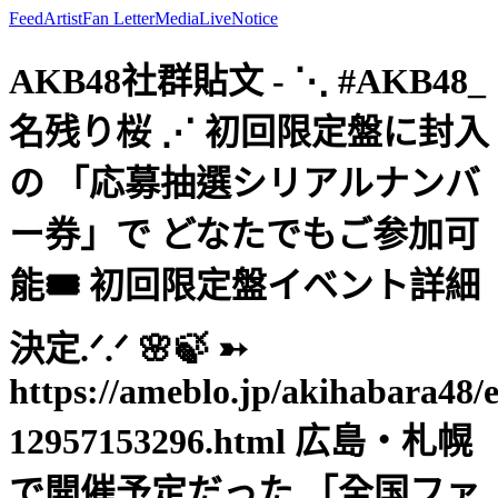
Feed
Artist
Fan Letter
Media
Live
Notice
AKB48社群貼文 - ⋱ #AKB48_
名残り桜 ⋰ 初回限定盤に封入
の 「応募抽選シリアルナンバ
ー券」で どなたでもご参加可
能🎟️ 初回限定盤イベント詳細
決定.ᐟ.ᐟ 🌸🍃 ➳
https://ameblo.jp/akihabara48/
12957153296.html 広島・札幌
で開催予定だった 「全国ファ