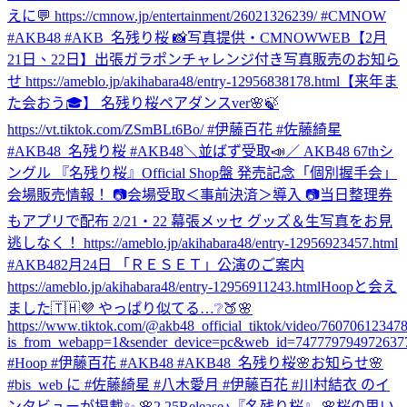
えに💬 https://cmnow.jp/entertainment/26021326239/ #CMNOW
#AKB48 #AKB_名残り桜 📸写真提供・CMNOWWEB
【2月
21日、22日】出張ガラポンチャレンジ付き写真販売のお知ら
せ https://ameblo.jp/akihabara48/entry-12956838178.html
【来年ま
た会おう🎓】 名残り桜ペアダンスver🌸🍃
https://vt.tiktok.com/ZSmBLt6Bo/ #伊藤百花 #佐藤綺星
#AKB48_名残り桜 #AKB48
＼並ばず受取📣／ AKB48 67thシ
ングル 『名残り桜』Official Shop盤 発売記念「個別握手会」
会場販売情報！ 📷会場受取＜事前決済＞導入 📷当日整理券
もアプリで配布 2/21・22 幕張メッセ グッズ＆生写真をお見
逃しなく！ https://ameblo.jp/akihabara48/entry-12956923457.html
#AKB48
2月24日 「ＲＥＳＥＴ」公演のご案内
https://ameblo.jp/akihabara48/entry-12956911243.html
Hoopと会え
ました🇹🇭💜 やっぱり似てる…❔🍑🌸
https://www.tiktok.com/@akb48_official_tiktok/video/7607061234
is_from_webapp=1&sender_device=pc&web_id=747779794972637
#Hoop #伊藤百花 #AKB48 #AKB48_名残り桜
🌸お知らせ🌸
#bis_web に #佐藤綺星 #八木愛月 #伊藤百花 #川村結衣 のイ
ンタビューが掲載✨ 🌸2.25Release♪『名残り桜』 🌸桜の思い