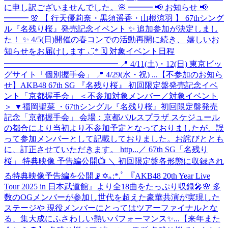
に申し訳ございませんでした。
🌸 ━━━ 📢 お知らせ 📢
━━━ 🌸 【 行天優莉奈・黒須遥香・山根涼羽 】 67thシング
ル『名残り桜』発売記念イベント ✨ 追加参加が決定しまし
た！ ✨ 4/5(日)開催の春コンでの活動再開に続き、 嬉しいお
知らせをお届けします ◡̈* 🗓 対象イベント日程
━━━━━━━━━━━━━━ 📍 4/11(土)・12(日) 東京ビッ
グサイト「個別握手会」 📍 4/29(水・祝) ...
【不参加のお知ら
せ】AKB48 67th SG 『名残り桜』 初回限定盤発売記念イベ
ント「京都握手会」 ＜不参加対象メンバー／対象イベント
＞ ▼福岡聖菜 ・67thシングル『名残り桜』初回限定盤発売
記念「京都握手会」 会場：京都パルスプラザ スケジュール
の都合により当初より不参加予定となっておりましたが、誤
って参加メンバーとして記載しておりました。お詫びととも
に、訂正させていただきます。 http...
／ 67th SG「名残り
桜」 特典映像 予告編公開📺 ＼ 初回限定盤各形態に収録され
る特典映像予告編を公開📡✡｡:*.ﾟ 『AKB48 20th Year Live
Tour 2025 in 日本武道館』より全18曲をたっぷり収録🎤🌸 多
数のOGメンバーが参加し世代を超えた豪華共演が実現した
ステージや 現役メンバーにとってはツアーファイナルとな
る、集大成にふさわしい熱いパフォーマンス✨...
【来年また