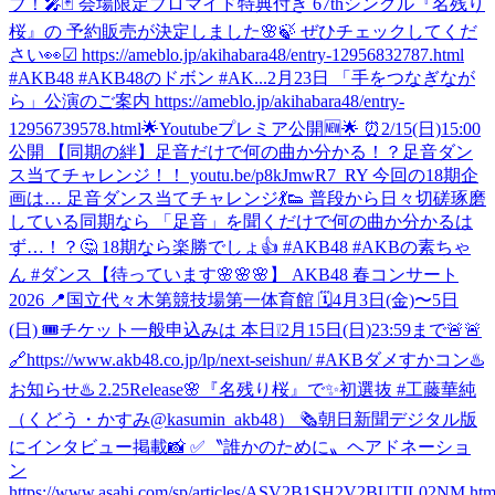
ブ！🎤🃏 会場限定ブロマイド特典付き 67thシングル『名残り
桜』の 予約販売が決定しました🌸🍃 ぜひチェックしてくだ
さい👀☑︎ https://ameblo.jp/akihabara48/entry-12956832787.html
#AKB48 #AKB48のドボン #AK...
2月23日 「手をつなぎなが
ら」公演のご案内 https://ameblo.jp/akihabara48/entry-
12956739578.html
🌟Youtubeプレミア公開🆕🌟 ⏰2/15(日)15:00
公開 【同期の絆】足音だけで何の曲か分かる！？足音ダン
ス当てチャレンジ！！ youtu.be/p8kJmwR7_RY 今回の18期企
画は… 足音ダンス当てチャレンジ💃👟 普段から日々切磋琢磨
している同期なら 「足音」を聞くだけで何の曲か分かるは
ず…！？🤔 18期なら楽勝でしょ👍 #AKB48 #AKBの素ちゃ
ん #ダンス
【待っています🌸🌸🌸】 AKB48 春コンサート
2026 📍国立代々木第競技場第一体育館 🗓️4月3日(金)〜5日
(日) 🎟️チケット一般申込みは 本日❕2月15日(日)23:59まで🚨🚨
🔗https://www.akb48.co.jp/lp/next-seishun/ #AKBダメすかコン
♨️
お知らせ♨️ 2.25Release🌸『名残り桜』で✨初選抜 #工藤華純
（くどう・かすみ@kasumin_akb48） 🗞朝日新聞デジタル版
にインタビュー掲載📸 ✅〝誰かのために〟ヘアドネーショ
ン
https://www.asahi.com/sp/articles/ASV2B1SH2V2BUTIL02NM.htm