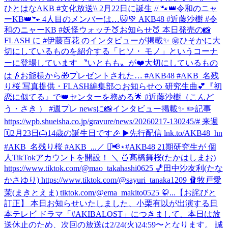
ひとはなAKB #文化放送
\\ 2月22日に誕生 // 🐾👑令和のニャ
ーKB👑🐾 4人目のメンバーは…🐱💚 AKB48 #近藤沙樹 #令
和のニャーKB #妖怪ウォッチ
🍑お知らせ🍑 本日発売の📸
FLASH に #伊藤百花 のインタビューが掲載✨ ㊙️ひそかに大
切にしているものを紹介する「ヒソ・ モノ」というコーナ
ーに登場しています 〝いともも〟が❤️大切にしているもの
は👴お爺様から🎁プレゼントされた… #AKB48 #AKB_名残
り桜 写真提供・FLASH編集部
🍊お知らせ🍊 研究生曲💕『初
恋に似てる』で👑センターを務める🌟 #近藤沙樹（こんど
う・さき ） #週プレ newsに📸インタビュー掲載✨ ✏️記事
https://wpb.shueisha.co.jp/gravure/news/20260217-130245/# 来週
🗓2月23日🎂14歳の誕生日です🎉 ▶️先行配信 lnk.to/AKB48_hn
#AKB_名残り桜 #AKB_...
／ ⋆͛📢⋆#AKB48 21期研究生が 個
人TikTokアカウントを開設！ ＼ 🍜髙橋舞桜(たかはしまお)
https://www.tiktok.com/@mao_takahashi0625 🏀田中沙友利(たな
かさゆり) https://www.tiktok.com/@sayuri_tanaka1209 🩰牧戸愛
茉(まきとえま) tiktok.com/@ema_makito0525 🥋...
【お詫びと
訂正】 本日お知らせいたしました、小栗有以が出演する日
本テレビ ドラマ「#AKIBALOST」につきまして、本日は放
送休止のため、次回の放送は2/24(火)24:59〜となります。 誠