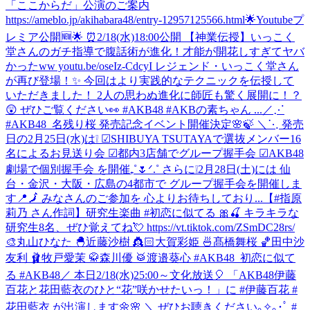
「ここからだ」公演のご案内
https://ameblo.jp/akihabara48/entry-12957125566.html
🌟Youtubeプ
レミア公開🆕🌟 ⏰2/18(水)18:00公開 【神業伝授】いっこく
堂さんのガチ指導で腹話術が進化！才能が開花しすぎてヤバ
かったww youtu.be/oseIz-CdcyI レジェンド・いっこく堂さん
が再び登場！✨ 今回はより実践的なテクニックを伝授して
いただきました！ 2人の思わぬ進化に師匠も驚く展開に！？
😲 ぜひご覧ください👀 #AKB48 #AKBの素ちゃん ...
／⋰
#AKB48_名残り桜 発売記念イベント開催決定🌸🍃 ＼⋱ 発売
日の2月25日(水)は❕ ☑︎SHIBUYA TSUTAYAで選抜メンバー16
名によるお見送り会 ☑︎都内3店舗でグループ握手会 ☑︎AKB48
劇場で個別握手会 を開催₊˚🌷ᐟ.˚ さらに❕2月28日(土)には 仙
台・金沢・大阪・広島の4都市で グループ握手会を開催しま
す📍🗾 みなさんのご参加を 心よりお待ちしており...
【#指原
莉乃 さん作詞】研究生楽曲 #初恋に似てる 🎀🍒 キラキラな
研究生8名、ぜひ覚えてね💘 https://vt.tiktok.com/ZSmDC28rs/
🎨丸山ひなた 🐣近藤沙樹 👸🏻大賀彩姫 🍜髙橋舞桜 🏀田中沙
友利 🩰牧戸愛茉 🥋森川優 🥁渡邉葵心 #AKB48_初恋に似て
る #AKB48
／ 本日2/18(水)25:00～文化放送🎈 「AKB48伊藤
百花と花田藍衣のひと“花”咲かせたいっ！」に #伊藤百花 #
花田藍衣 が出演します🌼🌸 ＼ ぜひお聴きください｡✧｡･ﾟ #