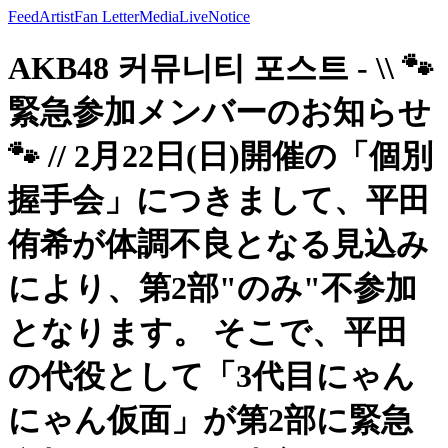
Feed
Artist
Fan Letter
Media
Live
Notice
AKB48 커뮤니티 포스트 - \\ 🐾
緊急参加メンバーのお知らせ
🐾 // 2月22日(日)開催の「個別
握手会」につきまして、平田
侑希が体調不良となる見込み
により、第2部"のみ"不参加
となります。 そこで、平田
の代役として「3代目にゃん
にゃん仮面」が第2部に緊急