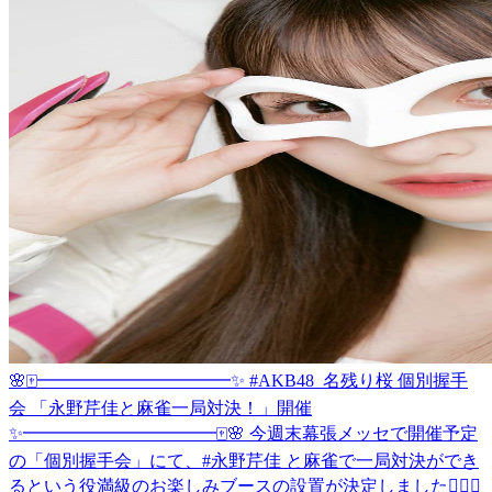
🌸🀄️━━━━━━━━━━━✨ #AKB48_名残り桜 個別握手
会 「永野芹佳と麻雀一局対決！」開催
✨━━━━━━━━━━━🀄️🌸 今週末幕張メッセで開催予定
の「個別握手会」にて、#永野芹佳 と麻雀で一局対決ができ
るという役満級のお楽しみブースの設置が決定しました✊🏻🎯