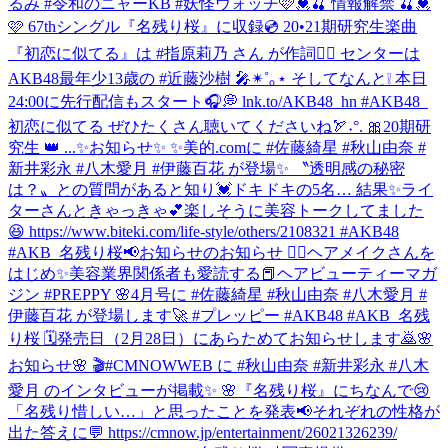
るみ #令和のニャーKB #妖怪ウォッチ
🩷💓🍒 情報解禁 🍒💓
🩷 67thシングル『名残り桜』に収録💿 20•21期研究生楽曲
『初恋に似てる』は #指原莉乃 さん が作詞✍🏻 センターは
AKB48最年少13歳の #近藤沙樹 🎤✴︎˚｡⋆ そしてなんと❕ 本日
24:00に先行配信もスタート🎧💭 lnk.to/AKB48_hn #AKB48_
初恋に似てる ぜひたくさん聴いてくださいね🏹˖°. 🎀20期研
究生 👑 ...
✨お知らせ✨ ✨美的.comに #佐藤綺星 #秋山由奈 #
新井彩永 #八木愛月 #伊藤百花 が登場✨ 〝透明感の秘密
は？〟との質問があると知り💓ドキドキの5名… 結果✨ライ
ターさんときゃっきゃ💕楽しそうに美容トークしてました
😆 https://www.biteki.com/life-style/others/2108321 #AKB48
#AKB_名残り桜
📢お知らせのお知らせ 💆‍♀️ヘアメイクさんを
はじめ✨美容業界関係者も愛読する📕ヘアビューティーマガ
ジン #PREPPY 🌸4月号に #佐藤綺星 #秋山由奈 #八木愛月 #
伊藤百花 が登場します🚀 #プレッピー #AKB48 #AKB_名残
り桜 🗓発売日（2月28日）にあらためてお知らせします🙇
🌸
お知らせ🌸 🎬#CMNOWWEB に #秋山由奈 #新井彩永 #八木
愛月 のインタビューが掲載✨ 🌸『名残り桜』にちなんで😢
「名残り惜しい…」と思ったことを発表📢それぞれの性格が
出た答えに💬 https://cmnow.jp/entertainment/26021326239/