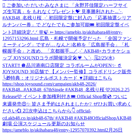
💖 ご参加いただいたみなさまに 「永野芹佳限定ハーフサイ
ズ生写真」を もれなくプレゼント💝 見事勝利された...
⋱
#AKB48_名残り桜 ⋰ 初回限定盤に封入の 「応募抽選シリア
ルナンバー券」で どなたでもご参加可能🎟️ 初回限定盤イベ
ント詳細決定.ᐟ.ᐟ 🌸🍃 ➳ https://ameblo.jp/akihabara48/entry-
12957153296.html 広島・札幌で開催予定だった 「全国ファン
ミーティング」ですが… なんと❕名称を「広島握手会」「札
幌握手会」と改め、「京都握手...
／⋰ AKB48×カラオケショ
ップ JOYSOUNDコラボ開催決定🎤💗 ＼⋱ 🗓️2/25(水)
START‼️ 🪩品川港南口店限定 コラボルームがOPEN✨ 🥤
JOYSOUND 30店舗で 【メンバー監修】コラボドリンク販売
└🎁特典：オリジナルポストカード ▼詳細はこちら
https://shop.joysound.com/campaign/akb48-2026/
#AKB48...
#AKB48_67thSingle #AKB48_名残り桜 🩷2026.2.25
Release🩷 イベント参加権利付き🎟️ Official Shop盤💿 ついに
来週発売😍✨ 皆さま予約はされましたか❔ ぜひお買い求めく
ださい💞 2⃣次申込はこちらから👇 official-
cd.akb48.co.jp/akb48-67th/ #AKB48 #AKB48OfficialShop
AKB48
劇場 公演スケジュール更新のお知らせ
https://ameblo.jp/akihabara48/entry-12957070392.html
2月26日