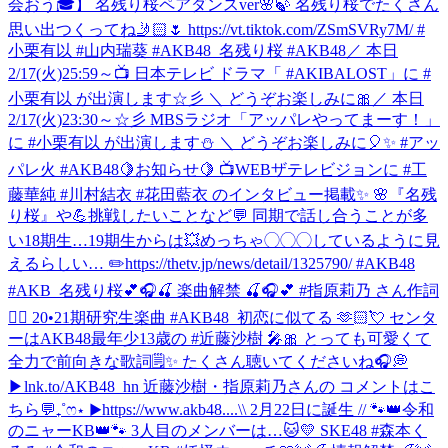
会おう🎓】 名残り桜ペアダンスver🌸🍃 名残り桜でたくさん
思い出つくってね🤳🏻🌷 https://vt.tiktok.com/ZSmSVRy7M/ #
小栗有以 #山内瑞葵 #AKB48_名残り桜 #AKB48
／ 本日
2/17(火)25:59～📺 日本テレビ ドラマ「 #AKIBALOST」に #
小栗有以 が出演します☆彡 ＼ どうぞお楽しみに🎀
／ 本日
2/17(火)23:30～☆彡 MBSラジオ「アッパレやってまーす！」
に #小栗有以 が出演します⛄ ＼ どうぞお楽しみに🎈✨ #アッ
パレ火 #AKB48
🍋お知らせ🍋 📺WEBザテレビジョンに #工
藤華純 #川村結衣 #花田藍衣 のインタビュー掲載✨ 🌸『名残
り桜』や💪挑戦したいことなど💬 同期で話し合うことが多
い18期生…19期生からは💥めっちゃ◯◯◯しているように見
えるらしい… ✏️https://thetv.jp/news/detail/1325790/ #AKB48
#AKB_名残り桜
💕🎧🍒 楽曲解禁 🍒🎧💕 #指原莉乃 さん作詞
✍🏻 20•21期研究生楽曲 #AKB48_初恋に似てる 🫶🏻💘 センタ
ーはAKB48最年少13歳の #近藤沙樹 🎤🎀 とっても可愛くて
全力で前向きな歌詞🗒️✨ たくさん聴いてくださいね🎧💭
▶︎lnk.to/AKB48_hn 近藤沙樹・指原莉乃さんの コメントはこ
ちら💬₊˚ෆ⋆ ▶︎https://www.akb48....
\\ 2月22日に誕生 // 🐾👑令和
のニャーKB👑🐾 3人目のメンバーは…🐱💛 SKE48 #森本く