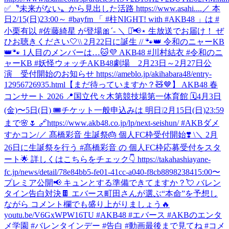
✅〝未来がない〟から見出した活路 https://www.asahi....
／ 本
日2/15(日)23:00～ #bayfm 「 #柱NIGHT! with #AKB48 」は #
小栗有以 #佐藤綺星 が登場🎀´‐ ＼ ⋆͛📢⋆ 生放送でお届け！ ぜ
ひお聴きください🤍
\\ 2月22日に誕生 // 🐾👑 令和のニャーKB
👑🐾 1人目のメンバーは…🐱💜 AKB48 #川村結衣 #令和のニ
ャーKB #妖怪ウォッチ
AKB48劇場 2月23日～2月27日公
演 受付開始のお知らせ https://ameblo.jp/akihabara48/entry-
12956726935.html
【まだ待っていますか？🧸🤎】 AKB48 春
コンサート 2026 📍国立代々木第競技場第一体育館 🗓️4月3日
(金)〜5日(日) 🎟️チケット一般申込みは 明日❕2月15日(日)23:59
まで🌸🌷 🔗https://www.akb48.co.jp/lp/next-seishun/ #AKBダメ
すかコン
/／ 髙橋彩音 生誕祭🎂 個人FC枠受付開始❣️ \＼ 2月
26日に生誕祭を行う #髙橋彩音 の 個人FC枠応募受付をスタ
ート🌟 詳しくはこちらをチェック👇 https://takahashiayane-
fc.jp/news/detail/78e84bb5-fe01-41cc-a040-f8cb88982384
15:00〜
プレミア公開📢 キュンとする準備できてますか？💘 バレン
タイン告白対決🍫 エバース町田さんが選ぶ“本命”を予想し
ながら コメント欄でも盛り上がりましょう🔥
youtu.be/V6GxWPW16TU #AKB48 #エバース #AKBのエンタ
メ学園 #バレンタインデー #告白 #動画最後まで見てね #コメ