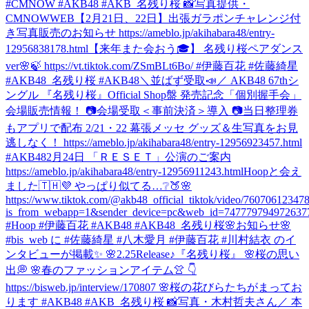
#CMNOW #AKB48 #AKB_名残り桜 📸写真提供・
CMNOWWEB
【2月21日、22日】出張ガラポンチャレンジ付
き写真販売のお知らせ https://ameblo.jp/akihabara48/entry-
12956838178.html
【来年また会おう🎓】 名残り桜ペアダンス
ver🌸🍃 https://vt.tiktok.com/ZSmBLt6Bo/ #伊藤百花 #佐藤綺星
#AKB48_名残り桜 #AKB48
＼並ばず受取📣／ AKB48 67thシ
ングル 『名残り桜』Official Shop盤 発売記念「個別握手会」
会場販売情報！ 📷会場受取＜事前決済＞導入 📷当日整理券
もアプリで配布 2/21・22 幕張メッセ グッズ＆生写真をお見
逃しなく！ https://ameblo.jp/akihabara48/entry-12956923457.html
#AKB48
2月24日 「ＲＥＳＥＴ」公演のご案内
https://ameblo.jp/akihabara48/entry-12956911243.html
Hoopと会え
ました🇹🇭💜 やっぱり似てる…❔🍑🌸
https://www.tiktok.com/@akb48_official_tiktok/video/7607061234
is_from_webapp=1&sender_device=pc&web_id=747779794972637
#Hoop #伊藤百花 #AKB48 #AKB48_名残り桜
🌸お知らせ🌸
#bis_web に #佐藤綺星 #八木愛月 #伊藤百花 #川村結衣 のイ
ンタビューが掲載✨ 🌸2.25Release♪『名残り桜』 🌸桜の思い
出💭 🌸春のファッションアイテム👚 👇
https://bisweb.jp/interview/170807 🌸桜の花びらたちがまってお
ります #AKB48 #AKB_名残り桜 📸写真・木村哲夫さん
／ 本