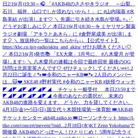
日2/16(月)19:30～🎧 「#AKB48のささやきラジオ ～山梨、
石川、福井、山口でしか流れないから！」 に #山内瑞葵 #水
島美結 が出演します🤍 ＼ 先週に引き続き水島が登場｡✧｡･ﾟ
どうぞお楽しみに🎈
／ 本日2/16(月)18:30～☕ ミヤリサン製薬
ラジオ劇場 「アキラとあきら」に #倉野尾成美 が出演しま
す🎈 ＼ 放送枠の一覧はこちらから↓↓ 【公式サイト】
https://kbc.co.jp/r-radio/akira_and_akira/ ぜひお聴きください🤍
／ 本日2/16(月)発売📚 「EX大衆」3月号に、 #八木愛月 が登
場します✨ ＼ 八木愛月の連載は今回で最終回🌸 最後のOG
訪問は北原里英さんです🤍 ぜひチェックしてください👀
\\ 2
月22日に誕生 // 🐾👑令和のニャーKB👑🐾 2人目のメンバー
は…🐱❤️ SKE48 #野村実代 #令和のニャーKB #妖怪ウォッチ
◤◢◤◢◤◢◤◢◤◢ チケット一般受付 本日23:59まで
◤◢◤◢◤◢◤◢◤◢ 今夜のあなたの選択が、 未来の
AKB48の進路を変えます。 どうか、力を貸してください。
4月3日(金)〜5日(日) 国立代々木競技場第一体育館 🎟AKB48
チケットセンター akb48.zaiko.io 🎟ローソンチケット https://l-
tike.com/concert/mevent/?mid...
2月18日(水)KT Zepp Yokohamaで
開催🎡 AKB48のどっぼーん！ひとりじめ！ 5周年記念ライ