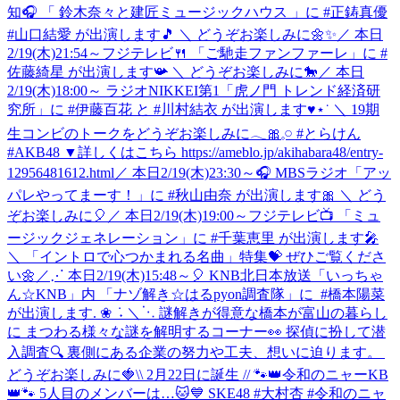
知🎧 「 鈴⽊奈々と建匠ミュージックハウス 」に #正鋳真優
#山口結愛 が出演します🎵 ＼ どうぞお楽しみに🌼✨
／ 本日
2/19(木)21:54～フジテレビ🍴 「ご馳走ファンファーレ」に #
佐藤綺星 が出演します📯 ＼ どうぞお楽しみに🐎
／ 本日
2/19(木)18:00～ ラジオNIKKEI第1「虎ノ門 トレンド経済研
究所」に #伊藤百花 と #川村結衣 が出演します♥⋆˙ ＼ 19期
生コンビのトークをどうぞお楽しみに𓂃🎀𓈒𓏸 #とらけん
#AKB48 ▼詳しくはこちら https://ameblo.jp/akihabara48/entry-
12956481612.html
／ 本日2/19(木)23:30～🎧 MBSラジオ「アッ
パレやってまーす！」に #秋山由奈 が出演します🎀 ＼ どう
ぞお楽しみに🎈
／ 本日2/19(木)19:00～フジテレビ📺 「ミュ
ージックジェネレーション」に #千葉恵里 が出演します🎤
＼ 「イントロで心つかまれる名曲」特集💝 ぜひご覧くださ
い🌼
‎／⋰ ‎本日2/19(木)15:48～🎈 ‎KNB北日本放送「いっちゃ
ん☆KNB」内 ‎「ナゾ解き☆はるpyon調査隊」に ‎ ⁦‪#橋本陽菜‬⁩
が出演します. ❀ ݁ ˖ ‎＼⋱ ‎謎解きが得意な橋本が富山の暮らし
に ‎まつわる様々な謎を解明するコーナー👀 ‎探偵に扮して潜
入調査🔍 ‎裏側にある企業の努力や工夫、想いに迫ります。 ‎
どうぞお楽しみに🍓
\\ 2月22日に誕生 // 🐾👑令和のニャーKB
👑🐾 5人目のメンバーは…🐱💙 SKE48 #大村杏 #令和のニャ