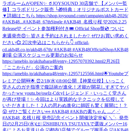
ラボルームがOPEN✨ 🥤JOYSOUND 30店舗で 【メンバー監
修】コラボドリンク販売 └🎁特典：オリジナルポストカード
▼詳細はこちら https://shop.joysound.com/campaign/akb48-2026/
#AKB48...
#AKB48_67thSingle #AKB48_名残り桜 🩷2026.2.25
Release🩷 イベント参加権利付き🎟️ Official Shop盤💿 ついに
来週発売😍✨ 皆さま予約はされましたか❔ ぜひお買い求めく
ださい💞 2⃣次申込はこちらから👇 official-
cd.akb48.co.jp/akb48-67th/ #AKB48 #AKB48OfficialShop
AKB48
劇場 公演スケジュール更新のお知らせ
https://ameblo.jp/akihabara48/entry-12957070392.html
2月26日
「ここからだ」公演のご案内
https://ameblo.jp/akihabara48/entry-12957125566.html
🌟Youtubeプ
レミア公開🆕🌟 ⏰2/18(水)18:00公開 【神業伝授】いっこく
堂さんのガチ指導で腹話術が進化！才能が開花しすぎてヤバ
かったww youtu.be/oseIz-CdcyI レジェンド・いっこく堂さん
が再び登場！✨ 今回はより実践的なテクニックを伝授して
いただきました！ 2人の思わぬ進化に師匠も驚く展開に！？
😲 ぜひご覧ください👀 #AKB48 #AKBの素ちゃん ...
／⋰
#AKB48_名残り桜 発売記念イベント開催決定🌸🍃 ＼⋱ 発売
日の2月25日(水)は❕ ☑︎SHIBUYA TSUTAYAで選抜メンバー16
名によるお見送り会 ☑︎都内3店舗でグループ握手会 ☑︎AKB48