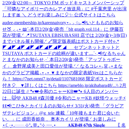
2/20(金)22:00～ TOKYO FM ポッドキャストメンバーシップ
「可憐なアイボリーのカレアイ放送局」に #千葉恵里 が出演
します🎀 ＼ どうぞお楽しみに🎈✨ 公式サイトはこちら
audee-membership.jp/karennaivory
⋆⸜ ⸜ 𓏸𓂂𓈒📢いともものお知ら
せ🍑 ⸝‍ ⸝‍⋆ 📖´-本日2/20(金)発売「blt graph.vol.114」に 伊藤百
花が登場.ᐟ 📍TSUTAYA EBISUBASHI 店では 2/20(金)~3/8(日)
までパネル展も開催.ᐟ 🔗限定版表紙はポストカード付⟡.*
◤◢◤◢◤◢◤◢◤◢◤◢◤◢ セブンネットネットと
TSUTAYA ポストカードの絵柄が違います....
⋱📢なるちゃん
とまなかのお知らせ⋰ 本日2/20(金)発売「アップトゥボー
イ」 倉野尾成美と田口愛佳が登場.ᐟ.ᐟ なるコレ⋆⸜👗⸝‍⋆まな
かのグラビア掲載⸝⋆⸝⋆ ▼まなかの限定表紙Ver.はこちらか
ら！ https://7net.omni7.jp/detail/1107681068 限定ポストカード
付き🎈⸒⸒ ▼詳しくはこちら https://ameblo.jp/akihabara48/...
\\ 2月
22日に誕生 // 🐾👑令和のニャーKB👑🐾 6人目のメンバー
は…🐱🩵 AKB48 #森川優 #令和のニャーKB #妖怪ウォッチ
⚡
ꉂꉂ📢こひ☕️とカイリ🎸のお知らせ⚡ 3/31(火)発売 「グラビア
ザテレビジョン」@g_tele 連載「10年後もまた君に会いた
い。」に 成田香姫奈 、奥本カイリ が登場.ᐟ お楽しみに
⋆☾·̩͙
⋆.┈┈ ⊹°｡🌸｡°⊹ ┈┈.⋆ 𝐀𝐊𝐁𝟒𝟖 𝟔𝟕𝐭𝐡 𝐒𝐢𝐧𝐠𝐥𝐞 〖 名