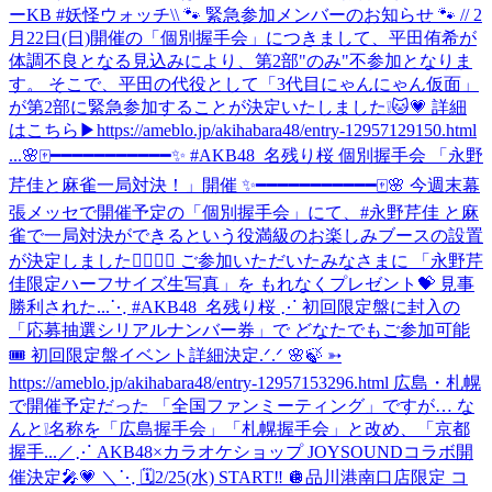
ーKB #妖怪ウォッチ
\\ 🐾 緊急参加メンバーのお知らせ 🐾 // 2
月22日(日)開催の「個別握手会」につきまして、平田侑希が
体調不良となる見込みにより、第2部"のみ"不参加となりま
す。 そこで、平田の代役として「3代目にゃんにゃん仮面」
が第2部に緊急参加することが決定いたしました❕🐱💗 詳細
はこちら▶https://ameblo.jp/akihabara48/entry-12957129150.html
...
🌸🀄️━━━━━━━━━━━✨ #AKB48_名残り桜 個別握手会 「永野
芹佳と麻雀一局対決！」開催 ✨━━━━━━━━━━━🀄️🌸 今週末幕
張メッセで開催予定の「個別握手会」にて、#永野芹佳 と麻
雀で一局対決ができるという役満級のお楽しみブースの設置
が決定しました✊🏻🎯💖 ご参加いただいたみなさまに 「永野芹
佳限定ハーフサイズ生写真」を もれなくプレゼント💝 見事
勝利された...
⋱ #AKB48_名残り桜 ⋰ 初回限定盤に封入の
「応募抽選シリアルナンバー券」で どなたでもご参加可能
🎟️ 初回限定盤イベント詳細決定.ᐟ.ᐟ 🌸🍃 ➳
https://ameblo.jp/akihabara48/entry-12957153296.html 広島・札幌
で開催予定だった 「全国ファンミーティング」ですが… な
んと❕名称を「広島握手会」「札幌握手会」と改め、「京都
握手...
／⋰ AKB48×カラオケショップ JOYSOUNDコラボ開
催決定🎤💗 ＼⋱ 🗓️2/25(水) START‼️ 🪩品川港南口店限定 コ