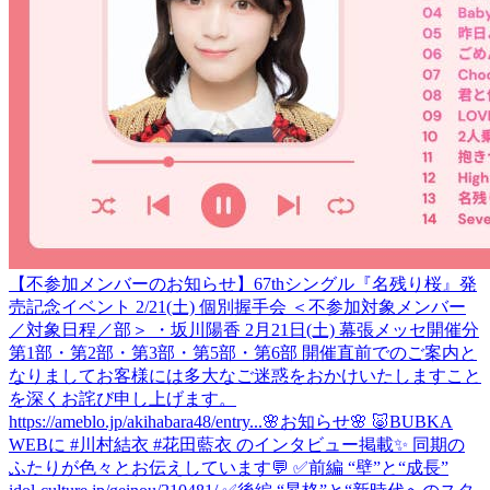
【不参加メンバーのお知らせ】67thシングル『名残り桜』発
売記念イベント 2/21(土) 個別握手会 ＜不参加対象メンバー
／対象日程／部＞ ・坂川陽香 2月21日(土) 幕張メッセ開催分
第1部・第2部・第3部・第5部・第6部 開催直前でのご案内と
なりましてお客様には多大なご迷惑をおかけいたしますこと
を深くお詫び申し上げます。
https://ameblo.jp/akihabara48/entry...
🌸お知らせ🌸 🐷BUBKA
WEBに #川村結衣 #花田藍衣 のインタビュー掲載✨ 同期の
ふたりが色々とお伝えしています💬 ✅前編 “壁”と“成長”