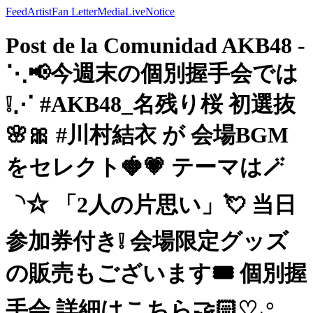
Feed
Artist
Fan Letter
Media
Live
Notice
Post de la Comunidad AKB48 -
⋱📢今週末の個別握手会では
❕⋰ #AKB48_名残り桜 初選抜
🌸🎀 #川村結衣 が 会場BGM
をセレクト🍓💗 テーマは🪄
◝✩ 「2人の片思い」💘 当日
参加券付き❕ 会場限定グッズ
の販売もございます🎟️ 個別握
手会 詳細はこちら🤝🏻♡˖°