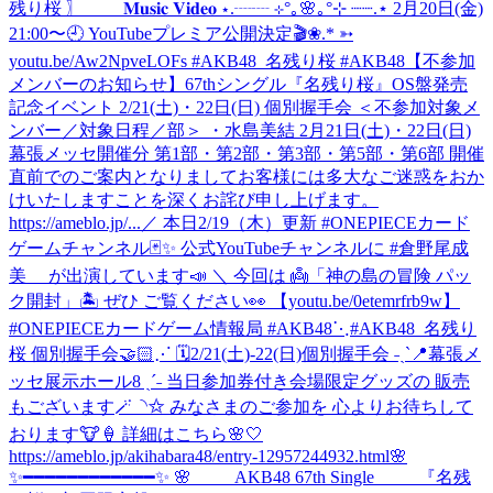
残り桜 〗 𝐌𝐮𝐬𝐢𝐜 𝐕𝐢𝐝𝐞𝐨 ⋆.┈┈ ⊹°｡🌸｡°⊹ ┈┈.⋆ 2月20日(金)
21:00〜🕘 YouTubeプレミア公開決定🎬❀.* ➳
youtu.be/Aw2NpveLOFs #AKB48_名残り桜 #AKB48
【不参加
メンバーのお知らせ】67thシングル『名残り桜』OS盤発売
記念イベント 2/21(土)・22日(日) 個別握手会 ＜不参加対象メ
ンバー／対象日程／部＞ ・水島美結 2月21日(土)・22日(日)
幕張メッセ開催分 第1部・第2部・第3部・第5部・第6部 開催
直前でのご案内となりましてお客様には多大なご迷惑をおか
けいたしますことを深くお詫び申し上げます。
https://ameblo.jp/...
／ 本日2/19（木）更新 #ONEPIECEカード
ゲームチャンネル🃏✨ 公式YouTubeチャンネルに #倉野尾成
美 が出演しています📣 ＼ 今回は 👼「神の島の冒険 パッ
ク開封」🏝️ ぜひ ご覧ください👀 【youtu.be/0etemrfrb9w】
#ONEPIECEカードゲーム情報局 #AKB48
⋱#AKB48_名残り
桜 個別握手会🤝🏻⋰ 🗓️2/21(土)-22(日)個別握手会 ˗ˏˋ📍幕張メ
ッセ展示ホール8 ˎˊ˗ 当日参加券付き会場限定グッズの 販売
もございます🪄◝✩ みなさまのご参加を 心よりお待ちして
おります🐮🍦 詳細はこちら🌸🤍
https://ameblo.jp/akihabara48/entry-12957244932.html
🌸
✨━━━━━━━━━━━━✨ 🌸 AKB48 67th Single 『名残