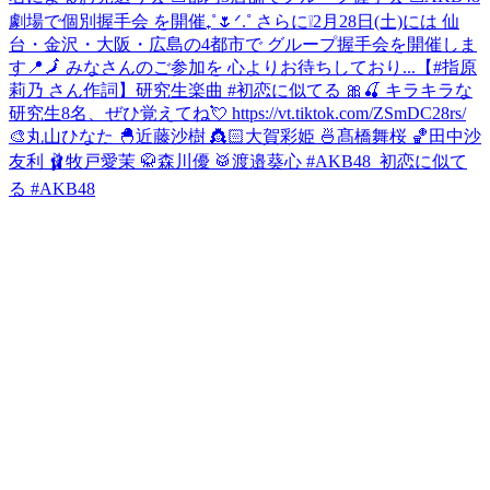
劇場で個別握手会 を開催₊˚🌷ᐟ.˚ さらに❕2月28日(土)には 仙
台・金沢・大阪・広島の4都市で グループ握手会を開催しま
す📍🗾 みなさんのご参加を 心よりお待ちしており...
【#指原
莉乃 さん作詞】研究生楽曲 #初恋に似てる 🎀🍒 キラキラな
研究生8名、ぜひ覚えてね💘 https://vt.tiktok.com/ZSmDC28rs/
🎨丸山ひなた 🐣近藤沙樹 👸🏻大賀彩姫 🍜髙橋舞桜 🏀田中沙
友利 🩰牧戸愛茉 🥋森川優 🥁渡邉葵心 #AKB48_初恋に似て
る #AKB48