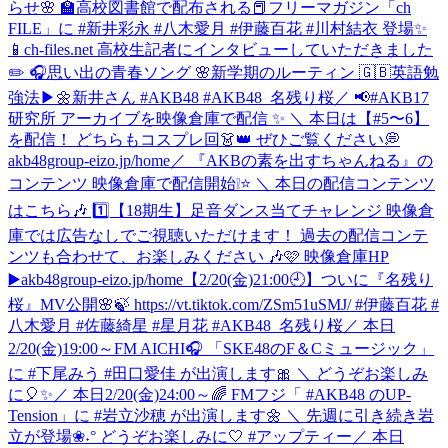
らせ🌸 🏫高校図書館で配布される📕フリーマガジン「ch
FILE」に #新井彩永 #八木愛月 #伊藤百花 #川村結衣 登場✨
📱ch-files.net 高校生記者にインタビューしていただきました
✏️ 🎧思い出の青春ソング 🌸新学期のルーティン 🇬🇧英語勉
強法▶︎🌼新井さん #AKB48 #AKB48_名残り桜
／ 📢#AKB17
研究所 アーカイブを映像倉庫で配信 ✨ ＼ 本日は【#5〜6】
を配信！ どちらもコスプレ回👗👑 ぜひご覧ください💭
akb48group-eizo.jp/home
／ 『AKBの素を出すちゃんねる』の
コンテンツ 映像倉庫で配信開始❕⭐️ ＼ 本日の配信コンテンツ
はこちら🎶 1️⃣【18期生】足音ダンス当てチャレンジ 映像倉
庫では広告なしでご視聴いただけます！ 過去の配信コンテ
ンツも合わせて、お楽しみください 🎶🩷 映像倉庫HP
▶️akb48group-eizo.jp/home
【2/20(金)21:00🕘】ついに『名残り
桜』MV公開🌸🍃 https://vt.tiktok.com/ZSm51uSMJ/ #伊藤百花 #
八木愛月 #佐藤綺星 #星月花 #AKB48_名残り桜
／ 本日
2/20(金)19:00～FM AICHI🎧 「SKE48のF＆Cミュージック」
に #下尾みう #田口愛佳 が出演します🎀 ＼ どうぞお楽しみ
に🎈✨
／ 本日2/20(金)24:00～🌈 FMフジ「 #AKB48 のUP-
Tension」に #岩立沙穂 が出演します🌼 ＼ 先週に引き続き岩
立が登場❀˖° どうぞお楽しみに🤍 #アップティー
／ 本日