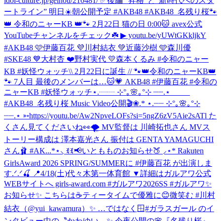
idol-culture.jp/geinou/210481/ ✅後編 “昇格”と“新時代へのスタ
ートライン” 明日☀️朝公開予定 #AKB48 #AKB48_名残り桜
🐾
👑 令和のニャーKB 👑🐾 2月22日 猫の日 0:00🐱 avex公式
YouTubeチャンネルをチェック☘️ ▶︎ youtu.be/yUWtGKkljkY
#AKB48 🩷伊藤百花 💜川村結衣 💚近藤沙樹 🩵森川優
#SKE48 💙大村杏 ❤️野村実代 💛森本くるみ #令和のニャー
KB #妖怪ウォッチ
\\ 2月22日に誕生 // 🐾👑令和のニャーKB👑
🐾 7人目 最後のメンバーは…🐱💗 AKB48 #伊藤百花 #令和の
ニャーKB #妖怪ウォッチ
⋆.┈┈ ⊹°｡🌸｡°⊹ ┈┈.⋆
#AKB48_名残り桜 Music Video公開🎬❀.* ⋆.┈┈ ⊹°｡🌸｡°⊹
┈┈.⋆ ➳https://youtu.be/Aw2NpveLOFs?si=5ngZ6zV5Aie2sATl た
くさん見てくださいね👀🌪️ MV監督は 川崎拓也さん MVス
トーリー構成は 澤本嘉光さん 振付は GENTA YAMAGUCHI
さん🩰 #AK...
*⋆⸜ ꉂꉂ📢いともものお知らせ🍑 ⸝⋆* Rakuten
GirlsAward 2026 SPRING/SUMMERに #伊藤百花 が出演しま
す.ᐟ.ᐟ🍒 📍4/18(土)代々木第一体育館 ▼詳細はガルアワ公式
WEBサイトへ girls-award.com #ガルアワ2026SS #ガルアワ
✨
お知らせ✨ こちらは☕️ティータイムで優雅に😊微笑む #川村
結衣（@yui_kawamura）✨ …ではなく🪟#ガラスガール のイ
ンタビュー中の〝かわゆい〟✨ 今夜公開の🌸『名残り桜』