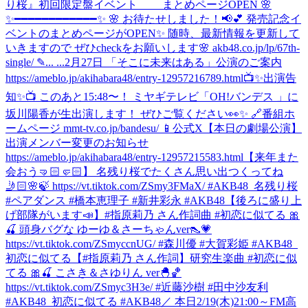
り桜』初回限定盤イベント まとめページOPEN 🌸
✨━━━━━━━━━━━━✨ 🌸 お待たせしました！📢💕 発売記念イ
ベントのまとめページがOPEN✨ 随時、最新情報を更新して
いきますので ぜひcheckをお願いします🌸 akb48.co.jp/lp/67th-
single/ ✎... ...
2月27日 「そこに未来はある」公演のご案内
https://ameblo.jp/akihabara48/entry-12957216789.html
📺✨出演告
知✨📺 このあと15:48〜！ ミヤギテレビ「OH!バンデス 」に
坂川陽香が生出演します！ ぜひご覧ください👀✨ 🔗番組ホ
ームページ mmt-tv.co.jp/bandesu/ 📱公式X
【本日の劇場公演】
出演メンバー変更のお知らせ
https://ameblo.jp/akihabara48/entry-12957215583.html
【来年また
会おう🤜🏻🤛🏻】 名残り桜でたくさん思い出つくってね
🤳🏻🌸🍃 https://vt.tiktok.com/ZSmy3FMaX/ #AKB48_名残り桜
#ペアダンス #橋本恵理子 #新井彩永 #AKB48
【後ろに盛り上
げ部隊がいます📣】#指原莉乃 さん作詞曲 #初恋に似てる 🎀
🍒 頭身バグな ゆーゆ＆さーちゃんver👠💗
https://vt.tiktok.com/ZSmyccnUG/ #森川優 #大賀彩姫 #AKB48_
初恋に似てる
【#指原莉乃 さん作詞】研究生楽曲 #初恋に似
てる 🎀🍒 こさき＆さゆりん ver🐣🏀
https://vt.tiktok.com/ZSmyc3H3e/ #近藤沙樹 #田中沙友利
#AKB48_初恋に似てる #AKB48
／ 本日2/19(木)21:00～FM高