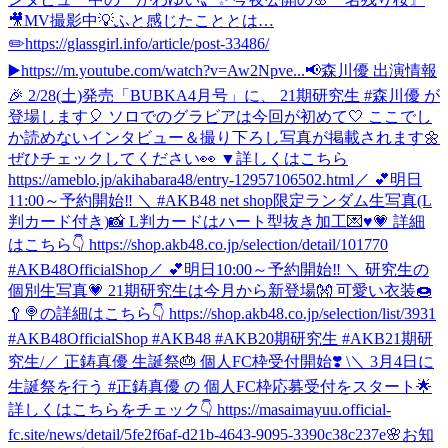
🎥MV撮影中💡ふと感じたこととは…
✏️https://glassgirl.info/article/post-33486/
▶️https://m.youtube.com/watch?v=Aw2Npve...
📢森川優 出演情報
🎉 2/28(土)発売「BUBKA4月号」に、 21期研究生 #森川優 が
登場します🎈 ソロでのグラビアは今回が初めて🤍 ここでし
か読めないインタビュー＆撮り下ろし写真が掲載されます🌼
ぜひチェックしてください👀 ▼詳しくはこちら
https://ameblo.jp/akihabara48/entry-12957106502.html
／ 💕明日
11:00～予約開始‼️ ＼ #AKB48 net shop限定ランダム生写真(L
判カード付き)📸 L判カードはハート型抜き加工💌♥💗 詳細
はこちら👇 https://shop.akb48.co.jp/selection/detail/101770
#AKB48OfficialShop
／ 💕明日10:00～予約開始‼️ ＼ 研究生の
個別生写真💗 21期研究生は今月から新登場👐 可愛い衣装🍩
🥄🍭の詳細はこちら👇 https://shop.akb48.co.jp/selection/list/3931
#AKB48OfficialShop #AKB48 #AKB20期研究生 #AKB21期研
究生
/／ 正鋳真優 生誕祭🎂 個人FC枠受付開始❣️ \＼ 3月4日に
生誕祭を行う #正鋳真優 の 個人FC枠応募受付をスタート🌟
詳しくはこちらをチェック👇 https://masaimayuu.official-
fc.site/news/detail/5fe2f6af-d21b-4643-9095-3390c38c237e
🌸お知