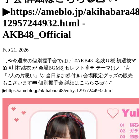
▶︎https://ameblo.jp/akihabara48
12957244932.html -
AKB48_Official
Feb 21, 2026
⋱📢今週末の個別握手会では❕⋰ #AKB48_名残り桜 初選抜🌸
🎀 #川村結衣 が 会場BGMをセレクト🍓💗 テーマは🪄◝✩
「2人の片思い」💘 当日参加券付き❕ 会場限定グッズの販売
もございます🎟️ 個別握手会 詳細はこちら🤝🏻♡˖°
▶︎https://ameblo.jp/akihabara48/entry-12957244932.html