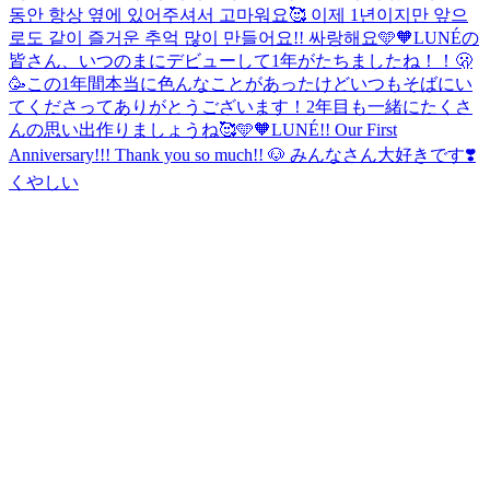
동안 항상 옆에 있어주셔서 고마워요🥰 이제 1년이지만 앞으
로도 같이 즐거운 추억 많이 만들어요!! 싸랑해요🩵🧡
LUNÉの
皆さん、いつのまにデビューして1年がたちましたね！！🫢
🥳この1年間本当に色んなことがあったけどいつもそばにい
てくださってありがとうございます！2年目も一緒にたくさ
んの思い出作りましょうね🥰🩵🧡
LUNÉ!! Our First
Anniversary!!! Thank you so much!! 🐶 みんなさん大好きです❣️
くやしい