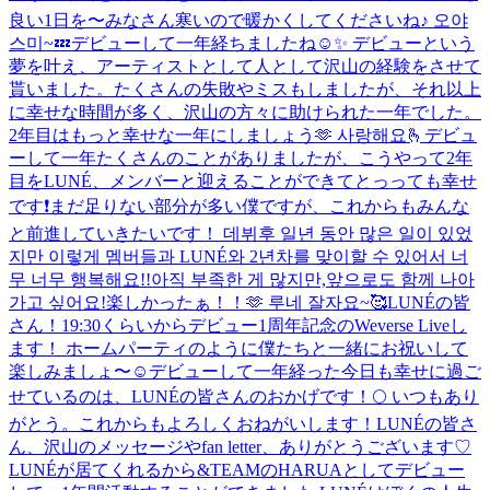
良い1日を〜
みなさん寒いので暖かくしてくださいね♪ 오야
스미~💤
デビューして一年経ちましたね☺️✨ デビューという
夢を叶え、アーティストとして人として沢山の経験をさせて
貰いました。たくさんの失敗やミスもしましたが、それ以上
に幸せな時間が多く、沢山の方々に助けられた一年でした。
2年目はもっと幸せな一年にしましょう🫶 사랑해요🫰
デビュ
ーして一年たくさんのことがありましたが、こうやって2年
目をLUNÉ、メンバーと迎えることができてとっっても幸せ
です❗まだ足りない部分が多い僕ですが、これからもみんな
と前進していきたいです！ 데뷔후 일년 동안 많은 일이 있었
지만 이렇게 멤버들과 LUNÉ와 2년차를 맞이할 수 있어서 너
무 너무 행복해요!!아직 부족한 게 많지만,앞으로도 함께 나아
가고 싶어요!
楽しかったぁ！！🫶 루네 잘자요~🥰
LUNÉの皆
さん！19:30くらいからデビュー1周年記念のWeverse Liveし
ます！ ホームパーティのように僕たちと一緒にお祝いして
楽しみましょ〜☺️
デビューして一年経った今日も幸せに過ご
せているのは、LUNÉの皆さんのおかげです！🌕 いつもあり
がとう。これからもよろしくおねがいします！
LUNÉの皆さ
ん、沢山のメッセージやfan letter、ありがとうございます♡
LUNÉが居てくれるから&TEAMのHARUAとしてデビュー