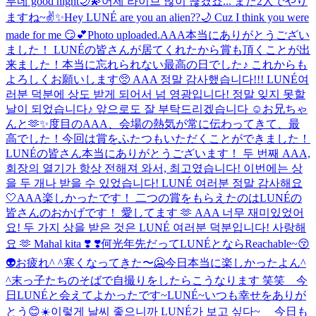
루네 good night🌙💫
어제 라이브 많이 끊겼죠... また2人でやり
ますね~✌️✨
Hey LUNÉ are you an alien??🌙 Cuz I think you were
made for me 😏💕
Photo uploaded.
AAA本当にありがとうござい
ました！ LUNÉの皆さんが居てくれたから賞も頂くことが出
来ました！本当に忘れられない最高の日でした♪ これからも
よろしくお願いします🥺 AAA 정말 감사했습니다!!! LUNÉ여
러분 덕분에 상도 받게 되어서 넘 영광입니다! 정말 잊지 못할
날이 되었습니다♪ 앞으로도 잘 부탁드리겠습니다 ☺️
お兄ちゃ
んと🫶✨
度目のAAA、会場の熱気が常に伝わってきて、最
高でした！今回は賞をふたつもいただくことができました！
LUNÉの皆さん本当にありがとうございます！ 두 번째 AAA,
회장의 열기가 항상 전해져 와서, 최고였습니다! 이번에는 상
을 두 개나 받을 수 있었습니다! LUNÉ 여러분 정말 감사해요
🤍
AAA楽しかったです！ 二つの賞をもらえたのはLUNÉの
皆さんのおかげです！ 愛してます 🫶 AAA 너무 재미있었어
요! 두 가지 상을 받은 것은 LUNÉ 여러분 덕분입니다! 사랑해
요 🫶 Mahal kita ❣️ ❣️
何光年先だってLUNÉとならReachable~😚
👽
お疲れ^ ^
寒くなってきた〜🥶
今日本当に楽しかったよん^
^
末っ子たちのそばで自撮りをしたらこうなります 笑笑 今
日LUNÉと会えてよかったです~
LUNÉ~いつも幸せをありが
とう😊
☀️이렇게 날씨 좋으니까 LUNÉ가 보고 싶다~ 今日も