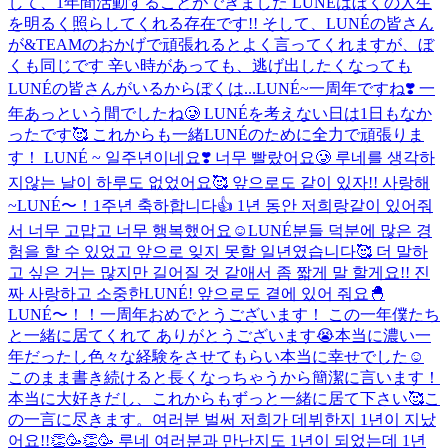
して、1年間活動することができました LUNÉはぼくの人生
を明るく照らしてくれる存在です!! そして、LUNÉの皆さん
が&TEAMのおかげで頑張れるとよく言ってくれますが、ぼ
くも同じです 辛い時があっても、逃げ出したくなっても
LUNÉの皆さんがいるからぼくは...
LUNÉ~一周年ですね❣️ 一
年あっという間でしたね🥲 LUNÉを考えない日は1日もなか
ったです🥰 これからも一緒LUNÉのために全力で頑張りま
す！ LUNÉ ~ 일주년이네요❣️ 너무 빨랐어요🥲 루네를 생각하
지않는 날이 하루도 없었어요🥰 앞으로도 같이 있자!! 사랑해
~
LUNÉ〜！1주년 축하합니다👍 1년 동안 저희랑같이 있어줘
서 너무 고맙고 너무 행복했어요☺️LUNÉ분들 덕분에 많은 경
험을 할 수 있었고 앞으로 잊지 못할 일년였습니다🥰 더 말하
고 싶은 거는 많지만 길어질 것 같애서 좀 짧게 말 할게요!! 진
짜 사랑하고 소중한LUNÉ! 앞으로도 곁에 있어 줘요🐣
LUNÉ〜！！一周年おめでとうございます！ この一年僕たち
と一緒に居てくれて ありがとうございます😭本当に濃い一
年だったし色々な経験をさせてもらい本当に幸せでした☺️
このまま書き続けると長くなっちゃうから簡潔に言います！
本当に大好きだし、これからもずっと一緒に居て下さい🥰こ
の一言に尽きます。
여러분 벌써 저희가 데뷔한지 1년이 지났
어요!!👏🥳👏🥳 루네 여러분과 만난지도 1년이 되었는데 1년