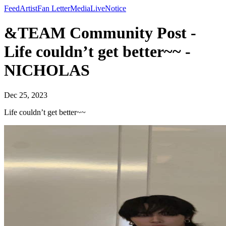
Feed
Artist
Fan Letter
Media
Live
Notice
&TEAM Community Post -
Life couldn’t get better~~ -
NICHOLAS
Dec 25, 2023
Life couldn’t get better~~