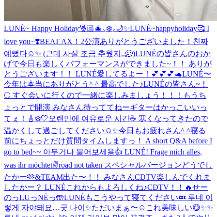
LUNÉ~ Happy Holiday🎅🏻🎄⸜❄️⸝🌙✨
LUNÉ~happyholiday🥰 I
love you~❣️
BEAT AX！2公演ありがとうございました！
친짜
예뻤다☺️✨ (근데 사실 조금 추웠지..🥶)
LUNÉの皆さんのおか
げで今日も楽しくパフォーマンスができました~！！ ありが
とうございます！！ LUNÉ愛してるよー！💕💕💕🐢
LUNÉ〜
今年は本当にありがとう^ ^ 最高でした♪
LUNÉの皆さん~！
🌕 すぐ会いに行くので一緒に楽しみましょう！！！
もうち
ょっとで開演 みなさん待っててねー
ギターはかっこいいっ
てぇ！🎸
❄️🤍
오랜만에 여유로운 시간☕️ 寒くなってきたので
温かくして過ごしてください☺️✨
今日もお疲れさん^ ^
寝る
前にちょっとだけ質問タイムしますっ！ A short Q&A before I
go to bed~~ 아무거나 물어보세용👍 LUNÉ! Frage mich alles,
was ihr möchtet✌️
road not taken スペシャルバージョンどうでし
たかー🫶
&TEAM出た〜！！ みなさんCDTV楽しんでくれま
したかー？ LUNÉこれからもよろしくね♪
CDTV！！🔥
せー
のっLUっNÉっ🤲
LUNÉもこうやって寝てください💤 루네 이
렇게 자야돼요…굿 나이✨
ただいまぁ〜☺️
これ美味しい😋
✨✨