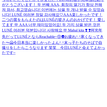
がとうございます！ 두 번째 AAA, 회장의 열기가 항상 전해
져 와서, 최고였습니다! 이번에는 상을 두 개나 받을 수 있었습
니다! LUNÉ 여러분 정말 감사해요🤍
AAA楽しかったです！
二つの賞をもらえたのはLUNÉの皆さんのおかげです！ 愛し
てます 🫶 AAA 너무 재미있었어요! 두 가지 상을 받은 것은
LUNÉ 여러분 덕분입니다! 사랑해요 🫶 Mahal kita ❣️ ❣️
何光年
先だってLUNÉとならReachable~😚👽
お疲れ^ ^
寒くなってき
た〜🥶
今日本当に楽しかったよん^ ^
末っ子たちのそばで自
撮りをしたらこうなります 笑笑 今日LUNÉと会えてよかっ
たです~