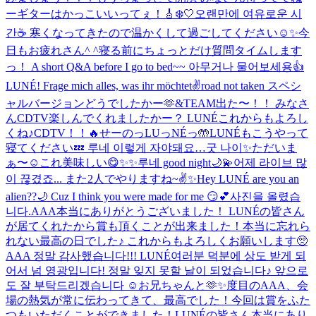
ー
ギターはかっこいいってぇ！🎸
❄️🤍
오랜만에 여유로운 시
간☕️ 寒くなってきたので温かくして過ごしてください☺️✨
今
日もお疲れさん^ ^
寝る前にちょっとだけ質問タイムします
っ！ A short Q&A before I go to bed~~ 아무거나 물어보세용👍
LUNÉ! Frage mich alles, was ihr möchtet✌️
road not taken スペシ
ャルバージョンどうでしたかー🫶
&TEAM出た〜！！ みなさ
んCDTV楽しんでくれましたかー？ LUNÉこれからもよろし
くね♪
CDTV！！🔥
せーのっLUっNÉっ🤲
LUNÉもこうやって
寝てください💤 루네 이렇게 자야돼요…굿 나이✨
ただいま
ぁ〜☺️
これ美味しい😋
✨✨
루네 good night🌙💫
어제 라이브 많
이 끊겼죠... また2人でやりますね~✌️✨
Hey LUNÉ are you an
alien??🌙 Cuz I think you were made for me 😏💕
사진을 올렸습
니다.
AAA本当にありがとうございました！ LUNÉの皆さん
が居てくれたから賞も頂くことが出来ました！本当に忘れら
れない最高の日でした♪ これからもよろしくお願いします🥺
AAA 정말 감사했습니다!!! LUNÉ여러분 덕분에 상도 받게 되
어서 넘 영광입니다! 정말 잊지 못할 날이 되었습니다♪ 앞으로
도 잘 부탁드리겠습니다 ☺️
お兄ちゃんと🫶✨
度目のAAA、会
場の熱気が常に伝わってきて、最高でした！今回は賞をふた
つもいただくことができました！LUNÉの皆さん本当にあり