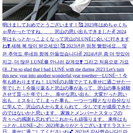
明けましておめでとうございます！🥰 2023年はめちゃくち
ゃ早かったですね、、、沢山の思い出もできました✌️ 2024
年はもっとかっこよくなって沢山のLUNÉに会いに行きます
ね❣️ 새해 복 많이 받으세요! 🥰 2023년은 엄청 빨랐네요… 많
은 추억도 루네와 함께 만들었습니다✌️ 2024년은 좀 더 멋있어
지고, 더 많은 LUNÉ를 만나러 갈게요❣️ 그리고 처음으로 가요
대...
I’m so glad that I had LUNÉ with me during 2023 Let’s turn
this new year into another wonderful year together~~
LUNÉ~！今
年も終わりますね！ LUNÉのお陰でとても幸せに過ごせた一
年でした！今振り返ると沢山の事があって、沢山の事を経験
させて貰った年でした。 幸せな思い出も、大変だった思い
出も、ミスをしてしまった事も。一つ一つ糧となり自分なり
に学んで、沢山の人から支えられて、少しですが成長できた
のではないかと思います。 家族とメンバーとスタッフの
方々への感謝も忘れずにこれからも頑張ります。 来年はも
っとか...
LUNÉ~🌙✨️ 2023年ありがとうございます!! ラスト一
日、幸せに過ごしてくださいね💕︎ 2023년 감사했습니다!! 마