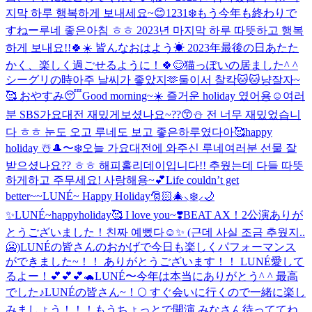
지막 하루 행복하게 보내세요~😊
1231❄️もう今年も終わりで
すねー
루네 좋은아침 ㅎㅎ 2023년 마지막 하루 따뜻하고 행복
하게 보내요!!🍀☀️ 皆んなおはよう☀ 2023年最後の日あたた
かく、楽しく過ごせるように！🍀😊
猫っぽいの居ました^ ^
シーグリの時아주 날씨가 좋았지🫶
둘이서 찰칵🐱🐱냥
잘자~
🥰 おやすみ😴
Good morning~☀️ 즐거운 holiday 였어용☺️
여러
분 SBS가요대전 재밌게보셨나요~??😙⛄️ 전 너무 재밌었습니
다 ㅎㅎ 눈도 오고 루네도 보고 좋은하루였다아🥰
happy
holiday ☃️
🎩〜❄️
오늘 가요대전에 와주신 루네여러분 선물 잘
받으셨나요?? ㅎㅎ 해피홀리데이입니다!! 추웠는데 다들 따뜻
하게하고 주무세요! 사랑해용~💕
Life couldn’t get
better~~
LUNÉ~ Happy Holiday🎅🏻🎄⸜❄️⸝🌙
✨
LUNÉ~happyholiday🥰 I love you~❣️
BEAT AX！2公演ありが
とうございました！
친짜 예뻤다☺️✨ (근데 사실 조금 추웠지..
🥶)
LUNÉの皆さんのおかげで今日も楽しくパフォーマンス
ができました~！！ ありがとうございます！！ LUNÉ愛して
るよー！💕💕💕🐢
LUNÉ〜今年は本当にありがとう^ ^ 最高
でした♪
LUNÉの皆さん~！🌕 すぐ会いに行くので一緒に楽し
みましょう！！！
もうちょっとで開演 みなさん待っててね