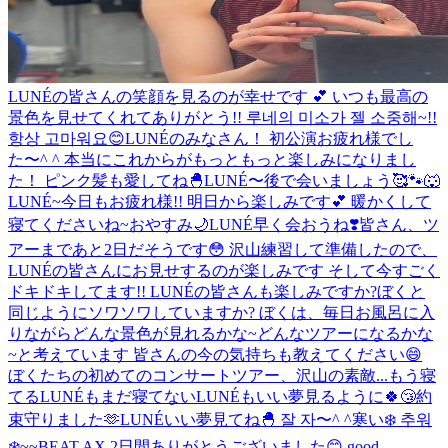
LUNÉの皆さんの笑顔を見るのが幸せです 💕 いつも最高の
景色を見せてくれてありがとう!! 루네의 미소가 젤 소중해~!!
항상 고마워요😊
LUNÉのみなさん！ 初公演お疲れ様でし
た〜^ ^ 本当にこれからがもっともっと楽しみになりまし
た！ ピンク髪も愛してね🐣
LUNÉ〜後で会いましょう🥰🐾🐺
LUNÉ~今日もお疲れ様!! 明日から楽しみです💕 暖かくして
寝てくださいね~おやすみ🌙
LUNÉ早く会おうね❣️
皆さん、ツ
アーまであと2日だそうです😳 沢山練習して準備したので、
LUNÉの皆さんにお見せするのが楽しみです そして今すごく
ドキドキしてます!! LUNÉの皆さんも楽しみですか?ぼくと
同じようにソワソワしていますか? ぼくは、毎日お風呂に入
りながらどんな景色が見れるかな~どんなツアーになるかな
~と考えています 皆さんの今の気持ちも教えてください😄
ぼくたちの初めてのコンサートツアー、沢山の素敵...
もう寝
てるLUNÉもまだ寝てないLUNÉもいい夢見るように🍀😴
約
束守りました🫶
LUNÉいい夢見てね🐣 잘 자〜^ ^
寒い❄️ 추워
❄️
~~
BEAT AX 2日間ありがとうございました😊 good