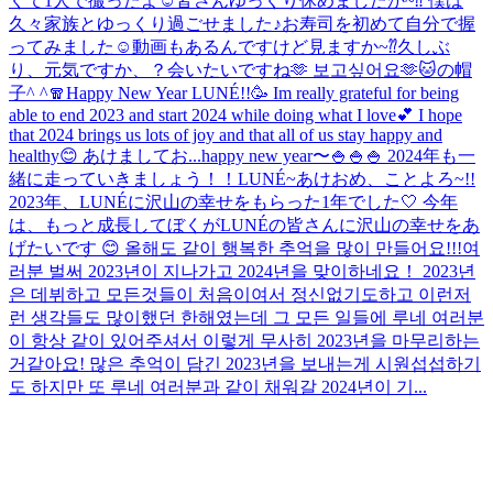
くて1人で撮ったよ☺️
皆さんゆっくり休めましたか~⁇ 僕は
久々家族とゆっくり過ごせました♪お寿司を初めて自分で握
ってみました☺️動画もあるんですけど見ますか~⁇
久しぶ
り、元気ですか、？会いたいですね🫶 보고싶어요🫶
🐱の帽
子^ ^
🧣
Happy New Year LUNÉ!!🥳 Im really grateful for being
able to end 2023 and start 2024 while doing what I love💕 I hope
that 2024 brings us lots of joy and that all of us stay happy and
healthy😊 あけましてお...
happy new year〜🍚🍚🍚 2024年も一
緒に走っていきましょう！！
LUNÉ~あけおめ、ことよろ~!!
2023年、LUNÉに沢山の幸せをもらった1年でした🤍 今年
は、もっと成長してぼくがLUNÉの皆さんに沢山の幸せをあ
げたいです 😊 올해도 같이 행복한 추억을 많이 만들어요!!!
여
러분 벌써 2023년이 지나가고 2024년을 맞이하네요！ 2023년
은 데뷔하고 모든것들이 처음이여서 정신없기도하고 이런저
런 생각들도 많이했던 한해였는데 그 모든 일들에 루네 여러분
이 항상 같이 있어주셔서 이렇게 무사히 2023년을 마무리하는
거같아요! 많은 추억이 담긴 2023년을 보내는게 시원섭섭하기
도 하지만 또 루네 여러분과 같이 채워갈 2024년이 기...