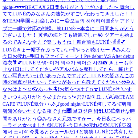
night~💤💤
BEAT AX 2日間ありがとうございました〜 舞台し
ててLUNÉのみなさんの熱気がすごい伝わってきました！！
&TEAM学園もお楽しみにー😁
오늘의 하이라이트✌️✨ アドリ
ブに一瞬で対応の神様。笑
LUNÉ〜本当に二日間ありがとう
ございました！ 黄色の海とても綺麗でした😭 ツアーも始ま
るのでみんな全力で楽しもうね！
舞台前もLUNÉ~✌️✌️💕
LUNÉきょー帽子かぶっていい~⁇
やっと聴けたー 🐣
みんな
今日お疲れ~
明日もファイティーン！
Pre debut V.S After debut
浴衣👘︎💕︎
LUNÉ 안녕~이거 의주가 찍어준 사진📸 きょーも幸
せな1日にしてください🫶
アルバムを整理してたら、載せて
ない写真がいっぱいあったんですけど、LUNÉの皆さんこの
時の写真が見たいってやつがあったら教えてください🥹
みん
なおはよ〜☺️
👓
あっち🔝❗️
お気をつけて⛄️🧣
LUNÉがだいす
き
いつもありがとう🌙
またねっ🐾
꿈만같아요…🙄🙄
&TEAM
CAFEでLUNÉ気分⋆⋆🌙·̩͙‪⋆͛
good night~
LUNÉ何してる~⁇뭐해
뭐해🤔
会いたくなる夜ですね🌉 보고싶은 밤❣️
LUNÉ幸せな時
間をありがとう😊
みなさん元気ですかー、今日夜にペッパ
ーライス食べました😋
LUNÉ~今日もお疲れ様😊
LUNÉ♡
집
에서 스시🫶 今見るとシュールだけど笑笑 LUNÉに共有した