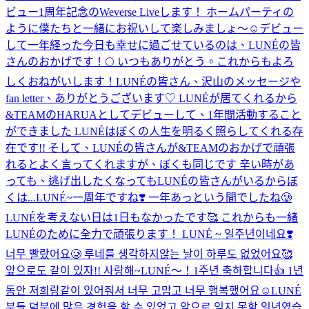
ビュー1周年記念のWeverse Liveします！ ホームパーティの
ように僕たちと一緒にお祝いして楽しみましょ〜☺️
デビュー
して一年経った今日も幸せに過ごせているのは、LUNÉの皆
さんのおかげです！🌕 いつもありがとう。これからもよろ
しくおねがいします！
LUNÉの皆さん、沢山のメッセージや
fan letter、ありがとうございます♡ LUNÉが居てくれるから
&TEAMのHARUAとしてデビューして、1年間活動すること
ができました LUNÉはぼくの人生を明るく照らしてくれる存
在です!! そして、LUNÉの皆さんが&TEAMのおかげで頑張
れるとよく言ってくれますが、ぼくも同じです 辛い時があ
っても、逃げ出したくなってもLUNÉの皆さんがいるからぼ
くは...
LUNÉ~一周年ですね❣️ 一年あっという間でしたね🥲
LUNÉを考えない日は1日もなかったです🥰 これからも一緒
LUNÉのために全力で頑張ります！ LUNÉ ~ 일주년이네요❣️
너무 빨랐어요🥲 루네를 생각하지않는 날이 하루도 없었어요🥰
앞으로도 같이 있자!! 사랑해~
LUNÉ〜！1주년 축하합니다👍 1년
동안 저희랑같이 있어줘서 너무 고맙고 너무 행복했어요☺️LUNÉ
분들 덕분에 많은 경험을 할 수 있었고 앞으로 잊지 못할 일년였습