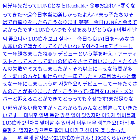
何光年先だってLUNÉとならReachable~😚👽
お疲れ^ ^
寒くな
ってきた〜🥶
今日本当に楽しかったよん^ ^
末っ子たちのそ
ばで自撮りをしたらこうなります 笑笑 今日LUNÉと会えて
よかったです~
LUNÉ~いつも幸せをありがとう😊
☀️이렇게 날
씨 좋으니까 LUNÉ가 보고 싶다~ 今日も良い1日を〜
みなさ
ん寒いので暖かくしてくださいね♪ 오야스미~💤
デビューし
て一年経ちましたね☺️✨ デビューという夢を叶え、アーティ
ストとして人として沢山の経験をさせて貰いました。たくさ
んの失敗やミスもしましたが、それ以上に幸せな時間が多
く、沢山の方々に助けられた一年でした。 2年目はもっと幸
せな一年にしましょう🫶 사랑해요🫰
デビューして一年たくさ
んのことがありましたが、こうやって2年目をLUNÉ、メン
バーと迎えることができてとっっても幸せです❗まだ足りな
い部分が多い僕ですが、これからもみんなと前進していきた
いです！ 데뷔후 일년 동안 많은 일이 있었지만 이렇게 멤버들과
LUNÉ와 2년차를 맞이할 수 있어서 너무 너무 행복해요!!아직 부
족한 게 많지만,앞으로도 함께 나아가고 싶어요!
楽しかった
ぁ！！🫶 루네 잘자요~🥰
LUNÉの皆さん！19:30くらいからデ