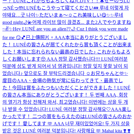
ー？ LUNÉこれからもよろしくね♪
CDTV！！🔥
せーのっLU
っNÉっ🤲
LUNÉもこうやって寝てください💤 루네 이렇게 자
야돼요…굿 나이✨
ただいまぁ〜☺️
これ美味しい😋
✨✨
루네
good night🌙💫
어제 라이브 많이 끊겼죠... また2人でやりますね
~✌️✨
Hey LUNÉ are you an alien??🌙 Cuz I think you were made
for me 😏💕
已上傳照片。
AAA本当にありがとうございまし
た！ LUNÉの皆さんが居てくれたから賞も頂くことが出来ま
した！本当に忘れられない最高の日でした♪ これからもよろ
しくお願いします🥺 AAA 정말 감사했습니다!!! LUNÉ여러분
덕분에 상도 받게 되어서 넘 영광입니다! 정말 잊지 못할 날이 되
었습니다♪ 앞으로도 잘 부탁드리겠습니다 ☺️
お兄ちゃんと🫶✨
度目のAAA、会場の熱気が常に伝わってきて、最高でし
た！今回は賞をふたつもいただくことができました！LUNÉ
の皆さん本当にありがとうございます！ 두 번째 AAA, 회장
의 열기가 항상 전해져 와서, 최고였습니다! 이번에는 상을 두 개
나 받을 수 있었습니다! LUNÉ 여러분 정말 감사해요🤍
AAA楽し
かったです！ 二つの賞をもらえたのはLUNÉの皆さんのおか
げです！ 愛してます 🫶 AAA 너무 재미있었어요! 두 가지 상을
받은 것은 LUNÉ 여러분 덕분입니다! 사랑해요 🫶 Mahal kita ❣️ ❣️