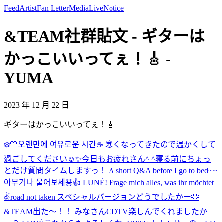
Feed
Artist
Fan Letter
Media
Live
Notice
&TEAM社群貼文 - ギターは
かっこいいってぇ！🎸 -
YUMA
2023 年 12 月 22 日
ギターはかっこいいってぇ！🎸
❄️🤍
오랜만에 여유로운 시간☕️ 寒くなってきたので温かくして
過ごしてください☺️✨
今日もお疲れさん^ ^
寝る前にちょっ
とだけ質問タイムしますっ！ A short Q&A before I go to bed~~
아무거나 물어보세용👍 LUNÉ! Frage mich alles, was ihr möchtet
✌️
road not taken スペシャルバージョンどうでしたかー🫶
&TEAM出た〜！！ みなさんCDTV楽しんでくれましたか