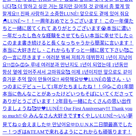
니다🥰 더 말하고 싶은 거는 많지만 길어질 것 같애서 좀 짧게 말
할게요!! 진짜 사랑하고 소중한LUNÉ! 앞으로도 곁에 있어 줘요
🐣
LUNÉ〜！！一周年おめでとうございます！ この一年僕た
ちと一緒に居てくれて ありがとうございます😭本当に濃い
一年だったし色々な経験をさせてもらい本当に幸せでした☺️
このまま書き続けると長くなっちゃうから簡潔に言います！
本当に大好きだし、これからもずっと一緒に居て下さい🥰こ
の一言に尽きます。
여러분 벌써 저희가 데뷔한지 1년이 지났어
요!!👏🥳👏🥳 루네 여러분과 만난지도 1년이 되었는데 1년동안
항상 옆에 있어주셔서 고마워요🥰 이제 1년이지만 앞으로도 같이
즐거운 추억 많이 만들어요!! 싸랑해요🩵🧡
LUNÉの皆さん、い
つのまにデビューして1年がたちましたね！！🫢🥳この1年間
本当に色んなことがあったけどいつもそばにいてくださって
ありがとうございます！2年目も一緒にたくさんの思い出作
りましょうね🥰🩵🧡
LUNÉ!! Our First Anniversary!!! Thank you
so much!! 🐶 みんなさん大好きです❣️
くやしい
LUNÉ〜いい夢
見てね☺️
会えました🫶 만났어요🫶
D.U.N.K二日間最高でした
ー！つぎは&TEAMで来れるようにこれからも頑張ります！