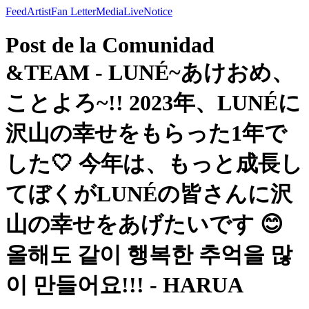
Feed
Artist
Fan Letter
Media
Live
Notice
Post de la Comunidad
&TEAM - LUNÉ~あけおめ、
ことよろ~!! 2023年、LUNÉに
沢山の幸せをもらった1年で
した🤍 今年は、もっと成長し
てぼくがLUNÉの皆さんに沢
山の幸せをあげたいです 😊
올해도 같이 행복한 추억을 많
이 만들어요!!! - HARUA