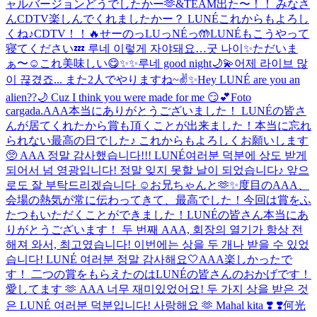
ャルバージョンどうでしたかー🫶
&TEAM出た〜！！ みなさ
んCDTV楽しんでくれましたかー？ LUNÉこれからもよろし
くね♪
CDTV！！🔥
せーのっLUっNÉっ🤲
LUNÉもこうやって
寝てください💤 루네 이렇게 자야돼요…굿 나이✨
ただいま
ぁ〜☺️
これ美味しい😋
✨✨
루네 good night🌙💫
어제 라이브 많
이 끊겼죠... また2人でやりますね~✌️✨
Hey LUNÉ are you an
alien??🌙 Cuz I think you were made for me 😏💕
Foto
cargada.
AAA本当にありがとうございました！ LUNÉの皆さ
んが居てくれたから賞も頂くことが出来ました！本当に忘れ
られない最高の日でした♪ これからもよろしくお願いします
🥺 AAA 정말 감사했습니다!!! LUNÉ여러분 덕분에 상도 받게
되어서 넘 영광입니다! 정말 잊지 못할 날이 되었습니다♪ 앞으
로도 잘 부탁드리겠습니다 ☺️
お兄ちゃんと🫶✨
度目のAAA、
会場の熱気が常に伝わってきて、最高でした！今回は賞をふ
たつもいただくことができました！LUNÉの皆さん本当にあ
りがとうございます！ 두 번째 AAA, 회장의 열기가 항상 전
해져 와서, 최고였습니다! 이번에는 상을 두 개나 받을 수 있었
습니다! LUNÉ 여러분 정말 감사해요🤍
AAA楽しかったで
す！ 二つの賞をもらえたのはLUNÉの皆さんのおかげです！
愛してます 🫶 AAA 너무 재미있었어요! 두 가지 상을 받은 것
은 LUNÉ 여러분 덕분입니다! 사랑해요 🫶 Mahal kita ❣️ ❣️
何光