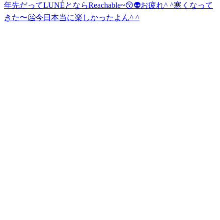
年先だってLUNÉとならReachable~😚👽
お疲れ^ ^
寒くなって
きた〜🥶
今日本当に楽しかったよん^ ^