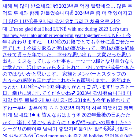
새해 복 많이 받으세요! 🥰 2023년은 엄청 빨랐네요… 많은 추
억도 루네와 함께 만들었습니다✌️ 2024년은 좀 더 멋있어지고,
더 많은 LUNÉ를 만나러 갈게요❣️ 그리고 처음으로 가요
대...
I’m so glad that I had LUNÉ with me during 2023 Let’s turn
this new year into another wonderful year together~~
LUNÉ~！今
年も終わりますね！ LUNÉのお陰でとても幸せに過ごせた一
年でした！今振り返ると沢山の事があって、沢山の事を経験
させて貰った年でした。 幸せな思い出も、大変だった思い
出も、ミスをしてしまった事も。一つ一つ糧となり自分なり
に学んで、沢山の人から支えられて、少しですが成長できた
のではないかと思います。 家族とメンバーとスタッフの
方々への感謝も忘れずにこれからも頑張ります。 来年はも
っとか...
LUNÉ~🌙✨️ 2023年ありがとうございます!! ラスト一
日、幸せに過ごしてくださいね💕︎ 2023년 감사했습니다!! 마
지막 하루 행복하게 보내세요~😊
1231❄️もう今年も終わりで
すねー
루네 좋은아침 ㅎㅎ 2023년 마지막 하루 따뜻하고 행복
하게 보내요!!🍀☀️ 皆んなおはよう☀ 2023年最後の日あたた
かく、楽しく過ごせるように！🍀😊
猫っぽいの居ました^ ^
シーグリの時아주 날씨가 좋았지🫶
둘이서 찰칵🐱🐱냥
잘자~
🥰 おやすみ😴
Good morning~☀️ 즐거운 holiday 였어용☺️
여러