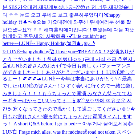
분 SBS가요대전 재밌게보셨나요~??😙⛄️ 전 너무 재밌었습니
다 ㅎㅎ 눈도 오고 루네도 보고 좋은하루였다아🥰
happy
holiday ☃️
🎩〜❄️
오늘 가요대전에 와주신 루네여러분 선물 잘
받으셨나요?? ㅎㅎ 해피홀리데이입니다!! 추웠는데 다들 따뜻
하게하고 주무세요! 사랑해용~💕
Life couldn’t get
better~~
LUNÉ~ Happy Holiday🎅🏻🎄⸜❄️⸝🌙
✨
LUNÉ~happyholiday🥰 I love you~❣️
BEAT AX！2公演ありが
とうございました！
친짜 예뻤다☺️✨ (근데 사실 조금 추웠지..
🥶)
LUNÉの皆さんのおかげで今日も楽しくパフォーマンス
ができました~！！ ありがとうございます！！ LUNÉ愛して
るよー！💕💕💕🐢
LUNÉ〜今年は本当にありがとう^ ^ 最高
でした♪
LUNÉの皆さん~！🌕 すぐ会いに行くので一緒に楽し
みましょう！！！
もうちょっとで開演 みなさん待っててね
ー
ギターはかっこいいってぇ！🎸
❄️🤍
오랜만에 여유로운 시
간☕️ 寒くなってきたので温かくして過ごしてください☺️✨
今
日もお疲れさん^ ^
寝る前にちょっとだけ質問タイムします
っ！ A short Q&A before I go to bed~~ 아무거나 물어보세용👍
LUNÉ! Frage mich alles, was ihr möchtet✌️
road not taken スペシ