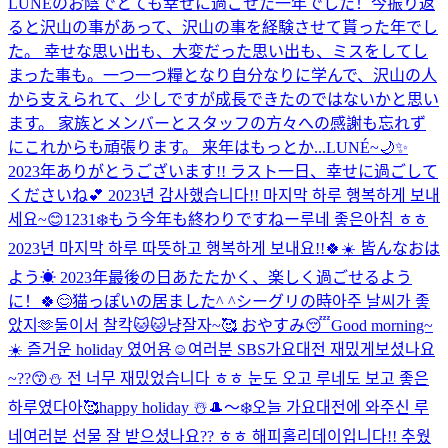
LUNÉのお陰でとても幸せに過ごせた一年でした！今振り返
ると沢山の事があって、沢山の事を経験させて貰った年でし
た。 幸せな思い出も、大変だった思い出も、ミスをしてし
まった事も。一つ一つ糧となり自分なりに学んで、沢山の人
から支えられて、少しですが成長できたのではないかと思い
ます。 家族とメンバーとスタッフの方々への感謝も忘れず
にこれからも頑張ります。 来年はもっとか...
LUNÉ~🌙✨️
2023年ありがとうございます!! ラスト一日、幸せに過ごして
くださいね💕︎ 2023년 감사했습니다!! 마지막 하루 행복하게 보내
세요~😊
1231❄️もう今年も終わりですねー
루네 좋은아침 ㅎㅎ
2023년 마지막 하루 따뜻하고 행복하게 보내요!!🍀☀️ 皆んなおは
よう☀ 2023年最後の日あたたかく、楽しく過ごせるよう
に！🍀😊
猫っぽいの居ました^ ^
シーグリの時아주 날씨가 좋
았지🫶
둘이서 찰칵🐱🐱냥
잘자~🥰 おやすみ😴
Good morning~
☀️ 즐거운 holiday 였어용☺️
여러분 SBS가요대전 재밌게보셨나요
~??😙⛄️ 전 너무 재밌었습니다 ㅎㅎ 눈도 오고 루네도 보고 좋은
하루였다아🥰
happy holiday ☃️
🎩〜❄️
오늘 가요대전에 와주신 루
네여러분 선물 잘 받으셨나요?? ㅎㅎ 해피홀리데이입니다!! 추웠