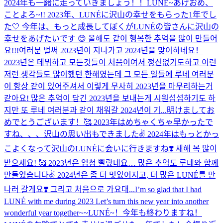
2024年も一緒に走っていきましょう！！
LUNÉ~あけおめ、
ことよろ~!! 2023年、LUNÉに沢山の幸せをもらった1年でし
た🤍 今年は、もっと成長してぼくがLUNÉの皆さんに沢山の
幸せをあげたいです 😊 올해도 같이 행복한 추억을 많이 만들어
요!!!
여러분 벌써 2023년이 지나가고 2024년을 맞이하네요！
2023년은 데뷔하고 모든것들이 처음이여서 정신없기도하고 이런
저런 생각들도 많이했던 한해였는데 그 모든 일들에 루네 여러분
이 항상 같이 있어주셔서 이렇게 무사히 2023년을 마무리하는거
같아요! 많은 추억이 담긴 2023년을 보내는게 시원섭섭하기도 하
지만 또 루네 여러분과 같이 채워갈 2024년이 기...
明けましてお
めでとうございます！🥰 2023年はめちゃくちゃ早かったで
すね、、、沢山の思い出もできました✌️ 2024年はもっとかっ
こよくなって沢山のLUNÉに会いに行きますね❣️ 새해 복 많이
받으세요! 🥰 2023년은 엄청 빨랐네요… 많은 추억도 루네와 함께
만들었습니다✌️ 2024년은 좀 더 멋있어지고, 더 많은 LUNÉ를 만
나러 갈게요❣️ 그리고 처음으로 가요대...
I’m so glad that I had
LUNÉ with me during 2023 Let’s turn this new year into another
wonderful year together~~
LUNÉ~！今年も終わりますね！