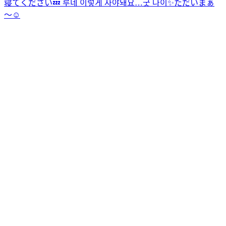
寝てください💤 루네 이렇게 자야돼요…굿 나이✨
ただいまぁ
〜☺️