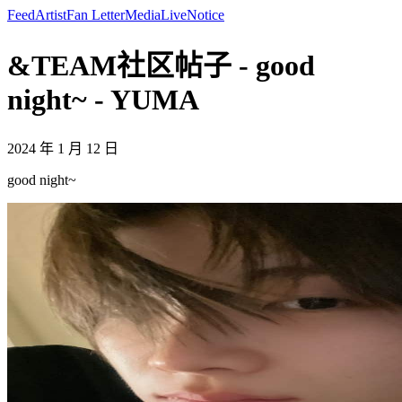
Feed
Artist
Fan Letter
Media
Live
Notice
&TEAM社区帖子 - good
night~ - YUMA
2024 年 1 月 12 日
good night~