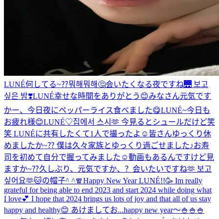
LUNÉ何してる~⁇뭐해뭐해🤔
会いたくなる夜ですね🌉 보고
싶은 밤❣️
LUNÉ幸せな時間をありがとう😊
みなさん元気です
かー、今日夜にペッパーライス食べました😋
LUNÉ~今日も
お疲れ様😊
LUNÉ♡
집에서 스시🫶 今見るとシュールだけど笑
笑 LUNÉに共有したくて1人で撮ったよ☺️
皆さんゆっくり休
めましたか~⁇ 僕は久々家族とゆっくり過ごせました♪お寿
司を初めて自分で握ってみました☺️動画もあるんですけど見
ますか~⁇
久しぶり、元気ですか、？会いたいですね🫶 보고
싶어요🫶
🐱の帽子^ ^
🧣
Happy New Year LUNÉ!!🥳 Im really
grateful for being able to end 2023 and start 2024 while doing what
I love💕 I hope that 2024 brings us lots of joy and that all of us stay
happy and healthy😊 あけましてお...
happy new year〜🍚🍚🍚