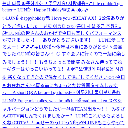
는데 다들 따뜻하게하고 주무세요! 사랑해용~💕
Life couldn’t get
better~~
LUNÉ~ Happy Holiday🎅🏻🎄⸜❄️⸝🌙
✨
LUNÉ~happyholiday🥰 I love you~❣️
BEAT AX！2公演ありが
とうございました！
친짜 예뻤다☺️✨ (근데 사실 조금 추웠지..
🥶)
LUNÉの皆さんのおかげで今日も楽しくパフォーマンス
ができました~！！ ありがとうございます！！ LUNÉ愛して
るよー！💕💕💕🐢
LUNÉ〜今年は本当にありがとう^ ^ 最高
でした♪
LUNÉの皆さん~！🌕 すぐ会いに行くので一緒に楽し
みましょう！！！
もうちょっとで開演 みなさん待っててね
ー
ギターはかっこいいってぇ！🎸
❄️🤍
오랜만에 여유로운 시간
☕️ 寒くなってきたので温かくして過ごしてください☺️✨
今日
もお疲れさん^ ^
寝る前にちょっとだけ質問タイムします
っ！ A short Q&A before I go to bed~~ 아무거나 물어보세용👍
LUNÉ! Frage mich alles, was ihr möchtet✌️
road not taken スペシ
ャルバージョンどうでしたかー🫶
&TEAM出た〜！！ みなさ
んCDTV楽しんでくれましたかー？ LUNÉこれからもよろし
くね♪
CDTV！！🔥
せーのっLUっNÉっ🤲
LUNÉもこうやって