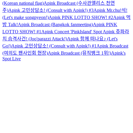
(Korean national flag)
Apink Broadcast (수사관앨리스 천연
주)
Apink 고민상담소! (Consult with Apink!) #3
Apink Mr.chu!석!
(Let's make songpyeon!)
Apink PINK LOTTO SHOW! #2
Apink 먹
방 Talk!
Apink Broadcast (Bangkok fanmeeting)
Apink PINK
LOTTO SHOW! #1
Apink Concert 'PinkIsland' Spot
Apink 쥬파라
치 습격사건! (Joo'parazzi Attack!)
Apink 함께 떠나요♪ (Let's
Go!)
Apink 고민상담소! (Consult with Apink!) #1
Apink Broadcast
(여의도 팬사인회 현장)
Apink Broadcast (뮤직뱅크 1위!)
Apink's
Spot Live