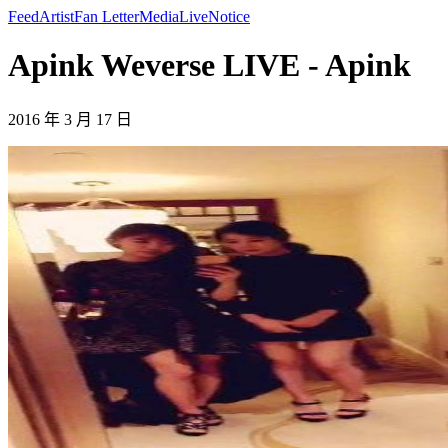
Feed
Artist
Fan Letter
Media
Live
Notice
Apink Weverse LIVE - Apink
2016 年 3 月 17 日