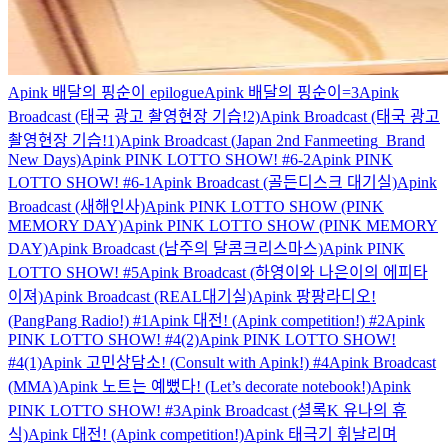
Apink 배달의 핑순이 epilogue
Apink 배달의 핑순이=3
Apink
Broadcast (태국 광고 촬영현장 기습!2)
Apink Broadcast (태국 광고
촬영현장 기습!1)
Apink Broadcast (Japan 2nd Fanmeeting_Brand
New Days)
Apink PINK LOTTO SHOW! #6-2
Apink PINK
LOTTO SHOW! #6-1
Apink Broadcast (골든디스크 대기실)
Apink
Broadcast (새해인사)
Apink PINK LOTTO SHOW (PINK
MEMORY DAY)
Apink PINK LOTTO SHOW (PINK MEMORY
DAY)
Apink Broadcast (남주의 달콤크리스마스)
Apink PINK
LOTTO SHOW! #5
Apink Broadcast (하영이와 나은이의 에피타
이져)
Apink Broadcast (REAL대기실)
Apink 팡팡라디오!
(PangPang Radio!) #1
Apink 대전! (Apink competition!) #2
Apink
PINK LOTTO SHOW! #4(2)
Apink PINK LOTTO SHOW!
#4(1)
Apink 고민상담소! (Consult with Apink!) #4
Apink Broadcast
(MMA)
Apink 노트는 예뻤다! (Let’s decorate notebook!)
Apink
PINK LOTTO SHOW! #3
Apink Broadcast (셜록K 유나의 휴
식)
Apink 대전! (Apink competition!)
Apink 태극기 휘날리며