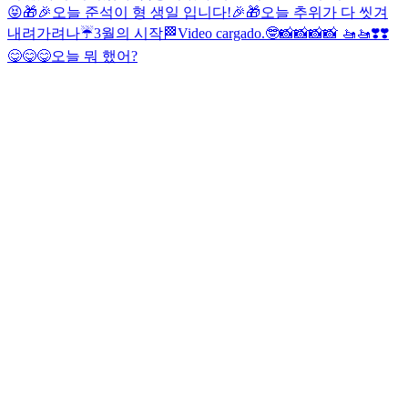
😝
🎁🎉오늘 준석이 형 생일 입니다!🎉🎁
오늘 추위가 다 씻겨
내려가려나☔️
3월의 시작🏁
Video cargado.
🤓
📸📸📸📸 🚤🚤❣️❣️
😋😋😋
오늘 뭐 했어?