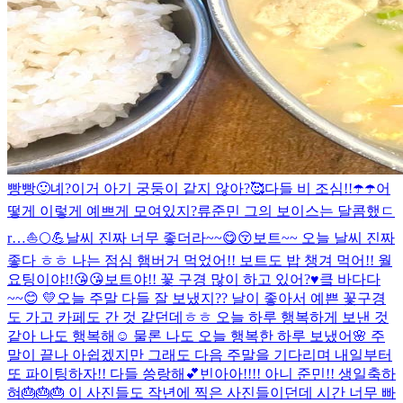
빵빵🙂
녜?
이거 아기 궁둥이 같지 않아?🥰
다들 비 조심!!☂️☂️
어
떻게 이렇게 예쁘게 모여있지?
류준민 그의 보이스는 달콤했ㄷ
r…
⛵️🌕💪
날씨 진짜 너무 좋더라~~😋😚
보트~~ 오늘 날씨 진짜
좋다 ㅎㅎ 나는 점심 햄버거 먹었어!! 보트도 밥 챙겨 먹어!! 월
요팅이야!!😘😘
보트야!! 꽃 구경 많이 하고 있어?♥️
킄 바다다
~~😊 💛
오늘 주말 다들 잘 보냈지?? 날이 좋아서 예쁜 꽃구경
도 가고 카페도 간 것 같던데ㅎㅎ 오늘 하루 행복하게 보낸 것
같아 나도 행복해☺️ 물론 나도 오늘 행복한 하루 보냈어🌸 주
말이 끝나 아쉽겠지만 그래도 다음 주말을 기다리며 내일부터
또 파이팅하자!! 다들 씅랑해💕
빈아아!!!! 아니 준민!! 생일축하
혀🎂🎂🎂 이 사진들도 작년에 찍은 사진들이던데 시간 너무 빠