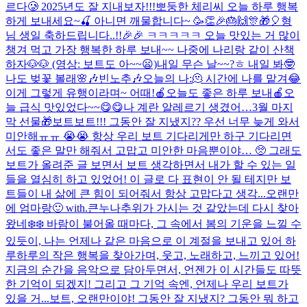
르다🥲 2025년도 잘 지내보자!!!
뽀둥한 체리씨 오늘 하루 행복
하게 보내세요~🍒 아니면 깨물합니다~ 🥳👏🎉🎂🙌🎊🎁🎈
형
님 생일 축하드립니다..!!🎉🎉 ㅋㅋㅋㅋㅋ 오늘 맛있는 거 많이
챙겨 먹고 가장 행복한 하루 보내~~ 나중에 나리랑 같이 산책
하자🐶🐶 (영상: 보트도 아~~😦)
내일 무슨 날~~?ㅎ 내일 봐🤓
나도 벚꽃 볼래🌸
🎶빈노추🎶
오늘의 나:🫠 시간에 나를 맡겨😂
이게 그렇게 유행이라며~ 어때!
🍎오늘도 좋은 하루 보내🍎
오
늘 급식 맛있었다~~😋😋
나 계란 알레르기 생겼어…
3월 마지
막 선물🎁
보트보트!!! 그동안 잘 지냈지?? 우선 너무 늦게 와서
미안해ㅠㅠ 😭😭 항상 우리 보트 기다리게만 하구 기다리면
서도 좋은 말만 해줘서 고맙고 미안한 마음뿐이야… 🥺 그래도
보트가 올려준 글 보면서 보트 생각하면서 내가 할 수 있는 일
들을 열심히 하고 있었어! 이 글로 다 표현이 안 될 테지만 보
트들이 내 삶에 큰 힘이 되어줘서 항상 고맙다고 생각...
오랜만
에 엄마랑🙂 with.큰누나
추위가 가시는 것 같았는데 다시 찾아
왔네❄️❄️ 바람이 불어올 때마다, 그 속에서 봄의 기운을 느낄 수
있듯이, 나는 언제나 같은 마음으로 이 계절을 보내고 있어 하
루하루의 작은 행복을 찾아가며, 웃고, 노래하고, 느끼고 있어!
지금의 순간을 음악으로 담아두면서, 언젠가 이 시간들도 따뜻
한 기억이 되겠지! 그리고 그 기억 속엔, 언제나 우리 보트가
있을 거...
보트, 오랜만이야! 그동안 잘 지냈지? 그동안 뭐 하고