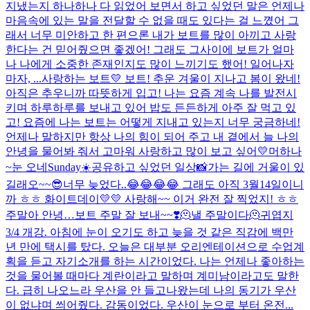
지냈는지 하나하나 다 읽었어 보면서 하고 싶었던 말은 언제나
마음속에 있는 말을 전달할 수 없을 때도 있다는 걸 느꼈어 그
래서 너무 미안하고 한 편으론 내가 보트를 많이 아끼고 사랑
한다는 건 믿어줬으면 좋겠어! 그래도 그사이에 보트가 얼마
나 나에게 소중한 존재인지도 많이 느끼기도 했어! 일어나자
마자, ...
사랑하는 보트💛 보트! 추운 겨울이 지나고 봄이 왔네!
아직은 추우니까 따뜻하게 입고! 나는 요즘 계속 나를 발전시
키며 하루하루를 보내고 있어 밥도 든든하게 아주 잘 먹고 있
고! 요즘에 나는 보트는 어떻게 지내고 있는지 너무 궁금하네!
언제나 말하지만 항상 나의 힘이 되어 주고 내 곁에서 늘 나의
안녕을 물어봐 줘서 고마워 사랑하고 많이 보고 싶어💛
머하나
~
눈 오네
Sunday☀️
공유하고 싶었던 일상📸
가는 길에 거울이 있
길래오~~
😎
너무 늦었다..😂😂😂😂 그래도 아직 3월14일이니
까 ㅎㅎ 화이트데이💛💛 사랑해~~ 이거 완전 잘 찍었지! ㅎㅎ
주말아 안녕…
보트 주말 잘 보내~~❣️
🫠낼 주말이다🫠
귀엽지
3/4 개강. 아침에 눈이 오기도 하고 늦을 것 같은 직감에 백만
년 만에 택시를 탔다. 오늘은 대부분 오리엔테이션으로 수업계
획을 듣고 자기소개를 하는 시간이었다. 나는 언제나 좋아하는
것을 물어볼 때마다 계란이라고 말하며 계미남이라고도 말한
다. 급히 나오느라 우산을 안 들고나왔는데 나의 동기가 우산
이 없냐며 씌어줬다. 감동이었다. 우산이 눈으로 부터 온전...