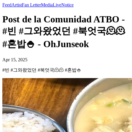
Feed
Artist
Fan Letter
Media
Live
Notice
Post de la Comunidad ATBO -
#빈 #그와왔었던 #북엇국🫠🫠
#혼밥🍚 - OhJunseok
Apr 15, 2025
#빈 #그와왔었던 #북엇국🫠🫠 #혼밥🍚