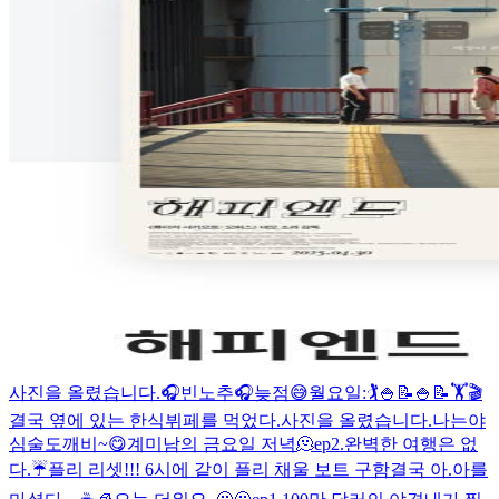
사진을 올렸습니다.
🎧빈노추🎧
늦점😅
월요일:🏌️🍚📝🍚📝🏋️🎬
결국 옆에 있는 한식뷔페를 먹었다.
사진을 올렸습니다.
나는야
심술도깨비~😋
계미남의 금요일 저녁
🫠
ep2.완벽한 여행은 없
다.☔️
플리 리셋!!! 6시에 같이 플리 채울 보트 구함
결국 아.아를