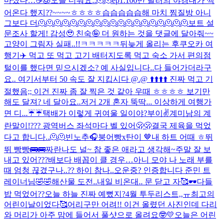
마셨다…☕️🧊
오늘 더워요..🫠🫠
ep1.100만 달러의 야경
내가 찍
어온다 했지??~~~~ㅎㅎㅎㅎ
습습습습습해 마치 찜질방 아니
그보다 더🫠🫠🫠🫠🫠🫠🫠🫠🫠🫠🫠🫠🫠🫠🫠🫠🫠🫠🫠
보트 설
문조사 할게! 감성🥹 친숙🤪 더 원하는 것을 댓글에 달아줘~~
고양이 그림자 실패..!!ㅋㅋㅋㅋㅋ
뒤늦게 올리는 후쿠오카 여
행기✈️ 먹고 또 먹고 고기 배터지도록 먹고 숙소 가서 편의점
털이를 했다면 믿으시겠소? 예 사실입니다..다 들어가더라구
요.. 여기서부터 50 속도 잘 지킵시다 @.@ ⬆️⬆️⬆️⬆️ 진짜 먹고 기
절했음;; 이건 진짜 좀 잘 찍은 것 같아 우때 ㅎㅎㅎㅎ 보기만
해도 달져? 네 달아요..저거 2개 혼자 뚝딱... 이상하게 여행가
면 디...
☔️☔️
택배가 이렇게 귀여울 일이야?
부이✌️
계미남의 계
란말이!
??? 광역버스 좌석마다 벨 있어🫢🫢
결국 제육을 먹었
다고 합니다..🫠🫠
빈노추🎧
붕어빵x탄이 🤎
내 하트 어때 ㅎ
뛰
뛰 빵빵🚌🚌
짜란
나도 널~ 참 좋은 애라고 생각해~
주말 잘 보
내고 있어???
배보다 배꼽이 클 경우…
아니 모야 나 노래 부를
때 엄청 끊겼구나..?? 하이 참나..
오운중? 인증합니다 준민 트
레이너님🤣🤣
해산물 도전..
내일 비온대.. 문 닫고 자🥰
🕶️
다들
밥 먹었어??
오늘 하늘 진짜 예뻤지?
4월 투두리스트,,ㅠ
최고의
어린이날이었다🥰
어리구만 어려!! 이건 올렸던 사진인데 다리
와 머리가 아주 맘에 들어서 풀샷으로 올려요🤓💛
오늘은 어린