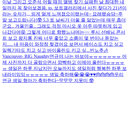
이날 그리고 오준석 어릴 때의 앨범 찾기 실패한 날 최대한 내
일까지 꼭 찾아보겠음. to. 보트
갤러리에서 사진 찾다가 21년이
라는 숫자가,,, 되게 멀게 느껴졌으
이랬는데~ 요래됐슴당~
주
말 보고드립니다!🥸 5.3 토 날씨가 더울 줄 알았는데 매우 춥더
군요.. 겨울인줄.. 그래도 걱정 마시오 옷 아주 따뜻하게 입고
나갔다여😝 그렇게 어디로 향했느냐며는~~ 루시 선배님 콘서
트 보고 왔지롱 진짜 너무 좋았고 소름이 몇 번이나 돋았는
지..... 내 마음이 와장창 찢겼어요 보면서 베이스도 치고 싶고
일렉기타도 치고 싶고 바이올린도 키고 싶...
빈노추🎶
Vancouver- BIG Naughty
연규야 나는 바보야ㅠㅠㅠㅠㅠㅠㅠ 어
제 사진까지 다 골랐으면서 깜빡하고 이제야 올린다ㅠㅠㅠㅠ
ㅠ 생일은 하루 지났지만 오늘까지도 생일처럼 행복한 하루 보
내라이잉잉ㅠㅠㅠㅠㅠ 생일 축하해😭😭😭♥️♥️🎂🎂🎂🎂
우리
연규 생일 형아가 축하한다~💛💛💛 지못미 🤓