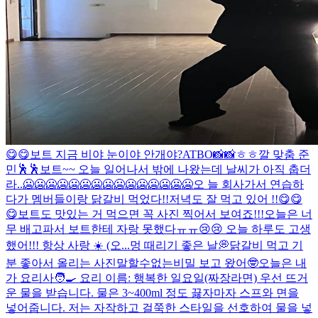
😋😋
보트 지금 비야 눈이야 안개야?
ATBO📸📸
ㅎㅎ
깔 맞춤 준
민🕺🕺
보트~~ 오늘 일어나서 밖에 나왔는데 날씨가 아직 춥더
라..🥶🥶🥶🥶🥶🥶🥶🥶🥶🥶🥶🥶🥶🥶🥶오 늘 회사가서 연습하
다가 멤버들이랑 닭갈비 먹었다!!저녁도 잘 먹고 있어 !!😋😋
😋보트도 맛있는 거 먹으면 꼭 사진 찍어서 보여죠!!!오늘은 너
무 배고파서 보트한테 자랑 못했다ㅠㅠ😢😢 오늘 하루도 고생
했어!!! 항상 사랑 ☀️ (오...
멍 때리기 좋은 날💭
닭갈비 먹고 기
분 좋아서 올리는 사진
말할수없는비밀 보고 왔어🤓
오늘은 내
가 요리사🧑‍🍳 요리 이름: 행복한 일요일(짜장라면) 우선 뜨거
운 물을 받습니다. 물은 3~400ml 정도 끓자마자 스프와 면을
넣어줍니다. 저는 자작하고 걸쭉한 스타일을 선호하여 물을 넣