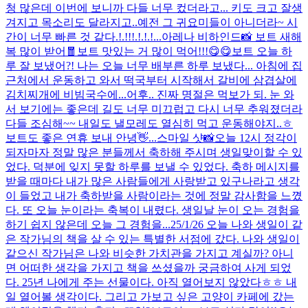
청 많은데 이번에 보니까 다들 너무 컸더라고... 키도 크고 잘생
겨지고 목소리도 달라지고..예전 그 귀요미들이 아니더라~ 시
간이 너무 빠른 것 같다.!.!!!.!.!.!...
아레나 비하인드📸 보트 새해
복 많이 받어🧧
보트 맛있는 거 많이 먹어!!!😋😋
보트 오늘 하
루 잘 보냈어?! 나는 오늘 너무 배부른 하루 보냈다... 아침에 집
근처에서 운동하고 와서 떡국부터 시작해서 갈비에 삼겹살에
김치찌개에 비빔국수에...어후.. 진짜 명절은 먹보가 되. 눈 와
서 보기에는 좋은데 길도 너무 미끄럽고 다시 너무 추워졌더라
다들 조심해~~ 내일도 낼모레도 열심히 먹고 운동해야지..ㅎ
보트도 좋은 연휴 보내 안녕👋...
스마일 샷📸
오늘 12시 정각이
되자마자 정말 많은 분들께서 축하해 주시며 생일맞이할 수 있
었다. 덕분에 잊지 못할 하루를 보낼 수 있었다. 축하 메시지를
받을 때마다 내가 많은 사람들에게 사랑받고 있구나라고 생각
이 들었고 내가 축하받을 사람이라는 것에 정말 감사함을 느꼈
다. 또 오늘 눈이라는 축복이 내렸다. 생일날 눈이 오는 경험을
하기 쉽지 않은데 오늘 그 경험을...
25/1/26 오늘 나와 생일이 같
은 작가님의 책을 살 수 있는 특별한 서점에 갔다. 나와 생일이
같으신 작가님은 나와 비슷한 가치관을 가지고 계실까? 아니
면 어떠한 생각을 가지고 책을 쓰셨을까 궁금하여 사게 되었
다. 25년 나에게 주는 선물이다. 아직 열어보지 않았다ㅎㅎ 내
일 열어볼 생각이다. 그리고 가보고 싶은 고양이 카페에 갔는