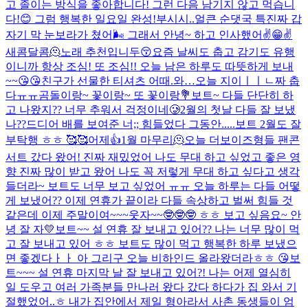
고 졸이는 방식을 좋아합니다! 그런 다음 남기지 않고 먹습니
다!😊 그럼 행복한 일요일 완성!
부시시..
얼큰 순댓국 특
진짜 갑
자기 막 눈보라가 쳤어🌬️ 그래서 안녕~ 하고 인사했어✌️😁✌️
새콤달콤🫠
노래 추천입니두😚
요즘 날씨도 춥고 감기도 유행
이니까 항상 조심! 또 조심!! 오늘 남은 하루도 따뜻하게 보내
~~😘😘
친구가 선물한 티셔츠 어때.
와…오늘 지이ㅣㅣㄴ짜 춥
다ㅠㅠ
곰돌이랑~ 꽃이랑~ 또 꽃이랑💐
보트~ 다들 단단히 하
고 나왔지?? 너무 추워서 걱정이네🥲
2월의 첫날 다들 잘 보냈
나??
드디어 배를 보여준 너;; 힘들었다 그동안.....
보트 2월도 잘
부탁행 ㅎㅎ 🥰🥰
어제👍
1월 마무리🫠
오늘 더보이즈형들 팬콘
서트 갔다 왔어! 진짜 재밌었어 나도 무대 하고 싶었고 좋은 영
향 진짜 많이 받고 왔어 나도 꼭 저렇게 무대 하고 싶다고 생각
들더라~ 보트도 너무 보고 싶었어 ㅠㅠ 오늘 하루는 다들 어떻
게 보냈어?? 이제 연휴가 끝이라 다들 속상하고 벌써 힘들 것
같은데 이제 주말이여~~~웃자~~🤓🤓🤓 ㅎㅎ 보고 싶음요~ 안
녕 잘 자💛
보트~~ 설 연휴 잘 보내고 있어?? 나는 너무 많이 먹
고 잘 보내고 있어 ㅎㅎ 보트도 많이 먹고 행복한 하루 보냈으
면 좋겠다ㅏㅏ 아 그리구 오늘 비하인드 올라왔더라ㅎㅎ 😘
보
트~~~ 설 연휴 마지막 날 잘 보내고 있어?! 나는 어제 열심히
일 도우고 여러 가족분들 만나러 왔다 갔다 하다가 집 와서 기
절했었어..ㅎ 내가 집안에서 제일 형아라서 사촌 동생들이 엄