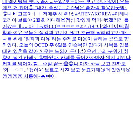
데 웨이팅을 했다. 춥지...
또잉?
보트야~~ 보고 싶다 많이!!
오늘
예쁜 거 봤어🙂 #내가_좋았던_순간
남은 숟가락 활용법
굿밤~
🤓
나 배고프아ㅏㅏ 저메추 해 줘!🍚
#ARENAKOREA #아레나
코리아 보트야 2월호 기대해😎
점심 맛있게 먹어~🥰
갤러리 들
어갔는데…. 아니 뭐해!!!!!ㅋㅋㅋㅋㅋ
25/1/19 ‘나’와 데이트:침
착과 여유 오늘은 생각과 고민이 많고 조급해 달리려고만 하는
나를 위해 ‘침착과 여유’라는 주제로 마음이 끌리는 곳으로 향
하였다. 오늘의 OOTD 주 6일을 연습복만 입다가 사복을 입을
때면 영혼을 갈아 끼우는 느낌이 든다.🙂 우선 나의 분위기 취
향이 담긴 카페로 향하였다. 카페를 들어가자마자 왠지 비엔나
커피를 먹어야 할 ...
주말 끝~~😱
😋
나 아까 하늘 보고 진짜로
‘와 ㄴㅇㄱ..‘ 했어🫢 보트도 사진 보고 눈요기해😘
더 있었넹
😚
😚😚😚😚 사룽해~
🚗💨💨