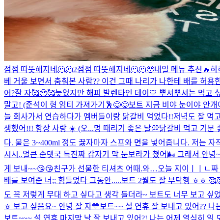
점점 따뜻해지네🫠🫠2
점점 따뜻해지네🫠🫠
🥹
내일 메뉴 추천🔥
히
베 거울 보면서 춤춰본 사람?? 이건 그때 나리가 나한테 배를 허용한다는
어?
잘 자🥰🥹🥰
늦었지만 해피 발렌타인 데이💛 뿌셔뿌셔는 먹고 싶
말고! (준석이 형 임티 가져가기🕺
😋😋
보트 지금 비야 눈이야 안개
늘 회사가서 연습하다가 멤버들이랑 닭갈비 먹었다!!저녁도 잘 먹고 있
생했어!!! 항상 사랑 ☀️ (오...
멍 때리기 좋은 날💭
닭갈비 먹고 기분 
다. 물은 3~400ml 정도 끓자마자 스프와 면을 넣어줍니다. 저는
시시..
얼큰 순댓국 특
진짜 갑자기 막 눈보라가 쳤어🌬️ 그래서 안녕~
게 보내~~😘😘
친구가 선물한 티셔츠 어때.
와…오늘 지이ㅣㅣㄴ짜
배를 보여준 너;; 힘들었다 그동안.....
보트 2월도 잘 부탁행 ㅎㅎ 🥰
도 꼭 저렇게 무대 하고 싶다고 생각 들더라~ 보트도 너무 보고 싶었
ㅎ 보고 싶음요~ 안녕 잘 자💛
보트~~ 설 연휴 잘 보내고 있어?? 
보트~~~ 설 연휴 마지막 날 잘 보내고 있어?! 나는 어제 열심히