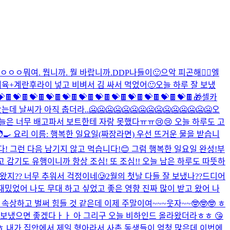
 ㅇㅇㅇ
뭐여. 뭡니까. 뭘 바랍니까.
DDP나들이🙂
으악 피곤해🤦‍♂️
엘
제육+계란후라이 넣고 비벼서 김 싸서 먹었어🙂
오늘 하루 잘 보냈
💝🍫💝🍫💝🍫💝🍫💝🍫💝🍫💝🍫💝🍫💝🍫💝🍫💝🍫💝🍫
🎁
셀카
날씨가 아직 춥더라..🥶🥶🥶🥶🥶🥶🥶🥶🥶🥶🥶🥶🥶🥶🥶오
오늘은 너무 배고파서 보트한테 자랑 못했다ㅠㅠ😢😢 오늘 하루도 고
‍🍳 요리 이름: 행복한 일요일(짜장라면) 우선 뜨거운 물을 받습니
! 그런 다음 남기지 않고 먹습니다!😊 그럼 행복한 일요일 완성!
부
 감기도 유행이니까 항상 조심! 또 조심!! 오늘 남은 하루도 따뜻하
왔지?? 너무 추워서 걱정이네🥲
2월의 첫날 다들 잘 보냈나??
드디어
재밌었어 나도 무대 하고 싶었고 좋은 영향 진짜 많이 받고 왔어 나
속상하고 벌써 힘들 것 같은데 이제 주말이여~~~웃자~~🤓🤓🤓 ㅎ
하루 보냈으면 좋겠다ㅏㅏ 아 그리구 오늘 비하인드 올라왔더라ㅎㅎ 😘
..ㅎ 내가 집안에서 제일 형아라서 사촌 동생들이 엄청 많은데 이번에