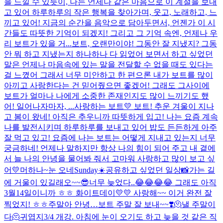
을 느낄 수 있듯이, 나는 언제나 같은 마음으로 이 계절을 보내
고 있어 하루하루의 작은 행복을 찾아가며, 웃고, 노래하고, 느
끼고 있어! 지금의 순간을 음악으로 담아두면서, 언젠가 이 시
간들도 따뜻한 기억이 되겠지! 그리고 그 기억 속엔, 언제나 우
리 보트가 있을 거...
보트, 오랜만이야! 그동안 잘 지냈지? 그동
안 뭐 하고 지냈는지 하나하나 다 읽었어 보면서 하고 싶었던
말은 언제나 마음속에 있는 말을 전달할 수 없을 때도 있다는
걸 느꼈어 그래서 너무 미안하고 한 편으론 내가 보트를 많이
아끼고 사랑한다는 건 믿어줬으면 좋겠어! 그래도 그사이에
보트가 얼마나 나에게 소중한 존재인지도 많이 느끼기도 했
어! 일어나자마자, ...
사랑하는 보트💛 보트! 추운 겨울이 지나
고 봄이 왔네! 아직은 추우니까 따뜻하게 입고! 나는 요즘 계속
나를 발전시키며 하루하루를 보내고 있어 밥도 든든하게 아주
잘 먹고 있고! 요즘에 나는 보트는 어떻게 지내고 있는지 너무
궁금하네! 언제나 말하지만 항상 나의 힘이 되어 주고 내 곁에
서 늘 나의 안녕을 물어봐 줘서 고마워 사랑하고 많이 보고 싶
어💛
머하나~
눈 오네
Sunday☀️
공유하고 싶었던 일상📸
가는 길
에 거울이 있길래오~~
😎
너무 늦었다..😂😂😂😂 그래도 아직
3월14일이니까 ㅎㅎ 화이트데이💛💛 사랑해~~ 이거 완전 잘
찍었지! ㅎㅎ
주말아 안녕…
보트 주말 잘 보내~~❣️
🫠낼 주말이
다🫠
귀엽지
3/4 개강. 아침에 눈이 오기도 하고 늦을 것 같은 직