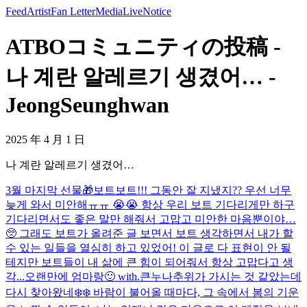
Feed
Artist
Fan Letter
Media
Live
Notice
ATBOコミュニティの投稿 -
나 계란 알레르기 생겼어… -
JeongSeunghwan
2025 年 4 月 1 日
나 계란 알레르기 생겼어…
3월 마지막 선물🎁
보트보트!!! 그동안 잘 지냈지?? 우선 너무
늦게 와서 미안해ㅠㅠ 😭😭 항상 우리 보트 기다리게만 하구
기다리면서도 좋은 말만 해줘서 고맙고 미안한 마음뿐이야…
🥺 그래도 보트가 올려준 글 보면서 보트 생각하면서 내가 할
수 있는 일들을 열심히 하고 있었어! 이 글로 다 표현이 안 될
테지만 보트들이 내 삶에 큰 힘이 되어줘서 항상 고맙다고 생
각...
오랜만에 엄마랑🙂 with.큰누나
추위가 가시는 것 같았는데
다시 찾아왔네❄️❄️ 바람이 불어올 때마다, 그 속에서 봄의 기운