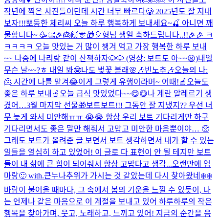
작년에 찍은 사진들이던데 시간 너무 빠르다🥲 2025년도 잘 지내
보자!!!
뽀둥한 체리씨 오늘 하루 행복하게 보내세요~🍒 아니면 깨
물합니다~ 🥳👏🎉🎂🙌🎊🎁🎈
형님 생일 축하드립니다..!!🎉🎉 ㅋ
ㅋㅋㅋㅋ 오늘 맛있는 거 많이 챙겨 먹고 가장 행복한 하루 보내
~~ 나중에 나리랑 같이 산책하자🐶🐶 (영상: 보트도 아~~😦)
내일
무슨 날~~?ㅎ 내일 봐🤓
나도 벚꽃 볼래🌸
🎶빈노추🎶
오늘의 나:
🫠 시간에 나를 맡겨😂
이게 그렇게 유행이라며~ 어때!
🍎오늘도
좋은 하루 보내🍎
오늘 급식 맛있었다~~😋😋
나 계란 알레르기 생
겼어…
3월 마지막 선물🎁
보트보트!!! 그동안 잘 지냈지?? 우선 너
무 늦게 와서 미안해ㅠㅠ 😭😭 항상 우리 보트 기다리게만 하구
기다리면서도 좋은 말만 해줘서 고맙고 미안한 마음뿐이야… 🥺
그래도 보트가 올려준 글 보면서 보트 생각하면서 내가 할 수 있는
일들을 열심히 하고 있었어! 이 글로 다 표현이 안 될 테지만 보트
들이 내 삶에 큰 힘이 되어줘서 항상 고맙다고 생각...
오랜만에 엄
마랑🙂 with.큰누나
추위가 가시는 것 같았는데 다시 찾아왔네❄️❄️
바람이 불어올 때마다, 그 속에서 봄의 기운을 느낄 수 있듯이, 나
는 언제나 같은 마음으로 이 계절을 보내고 있어 하루하루의 작은
행복을 찾아가며, 웃고, 노래하고, 느끼고 있어! 지금의 순간을 음