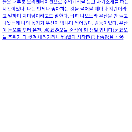
늘은 대부분 오리엔테이션으로 수업계획을 듣고 자기소개를 하는
시간이었다. 나는 언제나 좋아하는 것을 물어볼 때마다 계란이라
고 말하며 계미남이라고도 말한다. 급히 나오느라 우산을 안 들고
나왔는데 나의 동기가 우산이 없냐며 씌어줬다. 감동이었다. 우산
이 눈으로 부터 온전...
😝
🎁🎉오늘 준석이 형 생일 입니다!🎉🎁
오
늘 추위가 다 씻겨 내려가려나☔️
3월의 시작🏁
已上傳影片。
🤓