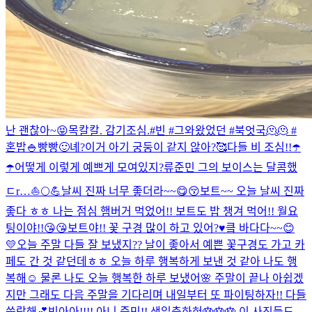
난 괜찮아~😝
목칼칼. 감기조심.
#빈 #그와왔었던 #북엇국🫠🫠 #
혼밥🍚
빵빵🙂
녜?
이거 아기 궁둥이 같지 않아?🥰
다들 비 조심!!☂️
☂️
어떻게 이렇게 예쁘게 모여있지?
류준민 그의 보이스는 달콤했
ㄷr…
⛵️🌕💪
날씨 진짜 너무 좋더라~~😋😚
보트~~ 오늘 날씨 진짜
좋다 ㅎㅎ 나는 점심 햄버거 먹었어!! 보트도 밥 챙겨 먹어!! 월요
팅이야!!😘😘
보트야!! 꽃 구경 많이 하고 있어?♥️
킄 바다다~~😊
💛
오늘 주말 다들 잘 보냈지?? 날이 좋아서 예쁜 꽃구경도 가고 카
페도 간 것 같던데ㅎㅎ 오늘 하루 행복하게 보낸 것 같아 나도 행
복해☺️ 물론 나도 오늘 행복한 하루 보냈어🌸 주말이 끝나 아쉽겠
지만 그래도 다음 주말을 기다리며 내일부터 또 파이팅하자!! 다들
씅랑해💕
빈아아!!!! 아니 준민!! 생일축하혀🎂🎂🎂 이 사진들도