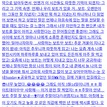
악으로 담아두면서, 언젠가 이 시간들도 따뜻한 기억이 되겠지! 그
리고 그 기억 속엔, 언제나 우리 보트가 있을 거...
보트, 오랜만이
야! 그동안 잘 지냈지? 그동안 뭐 하고 지냈는지 하나하나 다 읽었
어 보면서 하고 싶었던 말은 언제나 마음속에 있는 말을 전달할 수
없을 때도 있다는 걸 느꼈어 그래서 너무 미안하고 한 편으론 내가
보트를 많이 아끼고 사랑한다는 건 믿어줬으면 좋겠어! 그래도 그
사이에 보트가 얼마나 나에게 소중한 존재인지도 많이 느끼기도
했어! 일어나자마자, ...
사랑하는 보트💛 보트! 추운 겨울이 지나고
봄이 왔네! 아직은 추우니까 따뜻하게 입고! 나는 요즘 계속 나를
발전시키며 하루하루를 보내고 있어 밥도 든든하게 아주 잘 먹고
있고! 요즘에 나는 보트는 어떻게 지내고 있는지 너무 궁금하네!
언제나 말하지만 항상 나의 힘이 되어 주고 내 곁에서 늘 나의 안
녕을 물어봐 줘서 고마워 사랑하고 많이 보고 싶어💛
머하나~
눈 오
네
Sunday☀️
공유하고 싶었던 일상📸
가는 길에 거울이 있길래오~~
😎
너무 늦었다..😂😂😂😂 그래도 아직 3월14일이니까 ㅎㅎ 화
이트데이💛💛 사랑해~~ 이거 완전 잘 찍었지! ㅎㅎ
주말아 안녕…
보트 주말 잘 보내~~❣️
🫠낼 주말이다🫠
귀엽지
3/4 개강. 아침에 눈
이 오기도 하고 늦을 것 같은 직감에 백만 년 만에 택시를 탔다. 오