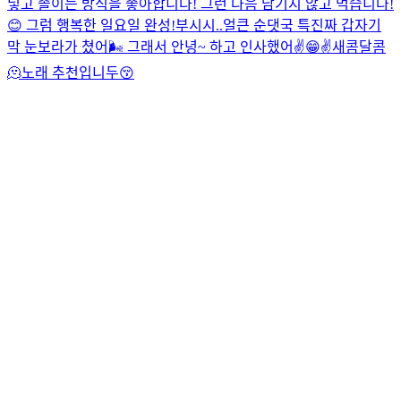
넣고 졸이는 방식을 좋아합니다! 그런 다음 남기지 않고 먹습니다!
😊 그럼 행복한 일요일 완성!
부시시..
얼큰 순댓국 특
진짜 갑자기
막 눈보라가 쳤어🌬️ 그래서 안녕~ 하고 인사했어✌️😁✌️
새콤달콤
🫠
노래 추천입니두😚