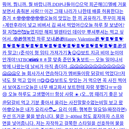
뭐여. 뭡니까. 뭘 바랍니까.
DDP나들이🙂
으악 피곤해🤦‍♂️
엘베 거울
보면서 춤춰본 사람?? 이건 그때 나리가 나한테 배를 허용한다는
증거 ㅎ🤓🤓🤓🤓🤓🤓
오늘의 맛있는 한 끼 공유하기. 쭈꾸미 제육
+계란후라이 넣고 비벼서 김 싸서 먹었어🙂
오늘 하루 잘 보냈어?
잘 자🥰🥹🥰
늦었지만 해피 발렌타인 데이💛 뿌셔뿌셔는 먹고 싶
어서..🤓
🎁행복한 하루 보내🎁
🎁Happy Valentine🎁 💝🍫💝🍫💝
🍫💝🍫💝🍫💝🍫💝🍫💝🍫💝🍫💝🍫💝🍫💝🍫💝🍫💝🍫💝🍫
🎁
셀
카 말고! (준석이 형 임티 가져가기🕺
😋😋
보트 지금 비야 눈이야
안개야?
ATBO📸📸
ㅎㅎ
깔 맞춤 준민🕺🕺
보트~~ 오늘 일어나서
밖에 나왔는데 날씨가 아직 춥더라..🥶🥶🥶🥶🥶🥶🥶🥶🥶🥶🥶🥶
🥶🥶🥶오 늘 회사가서 연습하다가 멤버들이랑 닭갈비 먹었다!!저
녁도 잘 먹고 있어 !!😋😋😋보트도 맛있는 거 먹으면 꼭 사진 찍어
서 보여죠!!!오늘은 너무 배고파서 보트한테 자랑 못했다ㅠㅠ😢
😢 오늘 하루도 고생했어!!! 항상 사랑 ☀️ (오...
멍 때리기 좋은 날
💭
닭갈비 먹고 기분 좋아서 올리는 사진
말할수없는비밀 보고 왔
어🤓
오늘은 내가 요리사🧑‍🍳 요리 이름: 행복한 일요일(짜장라면)
우선 뜨거운 물을 받습니다. 물은 3~400ml 정도 끓자마자 스프와
면을 넣어줍니다. 저는 자작하고 걸쭉한 스타일을 선호하여 물을