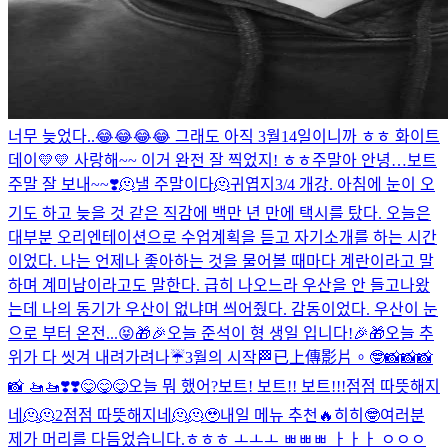
너무 늦었다..😂😂😂😂 그래도 아직 3월14일이니까 ㅎㅎ 화이트
데이💛💛 사랑해~~ 이거 완전 잘 찍었지! ㅎㅎ
주말아 안녕…
보트
주말 잘 보내~~❣️
🫠낼 주말이다🫠
귀엽지
3/4 개강. 아침에 눈이 오
기도 하고 늦을 것 같은 직감에 백만 년 만에 택시를 탔다. 오늘은
대부분 오리엔테이션으로 수업계획을 듣고 자기소개를 하는 시간
이었다. 나는 언제나 좋아하는 것을 물어볼 때마다 계란이라고 말
하며 계미남이라고도 말한다. 급히 나오느라 우산을 안 들고나왔
는데 나의 동기가 우산이 없냐며 씌어줬다. 감동이었다. 우산이 눈
으로 부터 온전...
😝
🎁🎉오늘 준석이 형 생일 입니다!🎉🎁
오늘 추
위가 다 씻겨 내려가려나☔️
3월의 시작🏁
已上傳影片。
🤓
📸📸📸
📸 🚤🚤❣️❣️
😋😋😋
오늘 뭐 했어?
보트! 보트!! 보트!!!
점점 따뜻해지
네🫠🫠2
점점 따뜻해지네🫠🫠
🥹
내일 메뉴 추천🔥
히히🤓
여러분
제가 머리를 다듬었습니다.
ㅎㅎㅎ ㅗㅗㅗ ㅃㅃㅃ ㅏㅏㅏ ㅇㅇㅇ