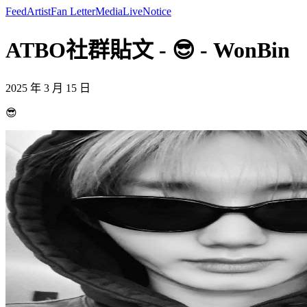
Feed
Artist
Fan Letter
Media
Live
Notice
ATBO社群貼文 - 😎 - WonBin
2025 年 3 月 15 日
😎